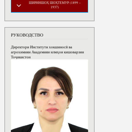
ШИРИНШОҲ ШОҲТЕМУР (1899 –
1937)
РУКОВОДСТВО
Директори Институти хокшиносӣ ва
агрохимияи Академияи илмҳои кишоварзии
Тоҷикистон