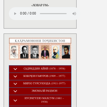
годы
«ХОВАР FM»
САДРИДДИН АЙНӢ (1878 – 1954)
БОБОҶОН ҒАФУРОВ (1909 – 1977)
МИРЗО ТУРСУНЗОДА (1911-1977)
ЭМОМАЛӢ РАҲМОН
НУСРАТУЛЛО МАХСУМ (1881 –
1938)