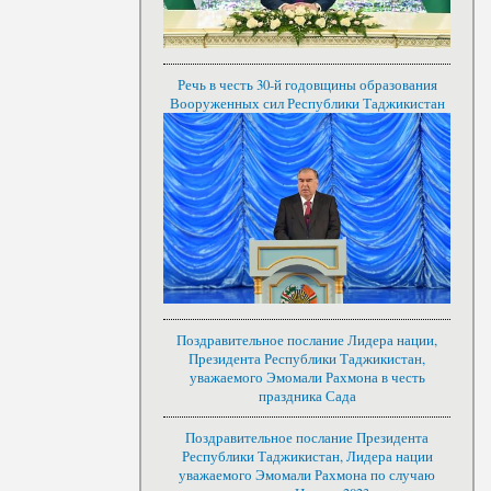
Речь в честь 30-й годовщины образования
Вооруженных сил Республики Таджикистан
Поздравительное послание Лидера нации,
Президента Республики Таджикистан,
уважаемого Эмомали Рахмона в честь
праздника Сада
Поздравительное послание Президента
Республики Таджикистан, Лидера нации
уважаемого Эмомали Рахмона по случаю