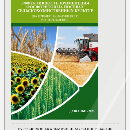
ГУЗОРИШҲОИ АКАДЕМИЯИ ИЛМҲОИ КИШОВАРЗИИ