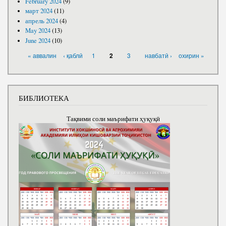
February 2024
(9)
март 2024
(11)
апрель 2024
(4)
May 2024
(13)
June 2024
(10)
PAGES
« аввалин
‹ қаблӣ
1
3
навбатӣ ›
охирин »
2
БИБЛИОТЕКА
Тақвими соли маърифати ҳуқуқӣ