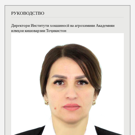
РУКОВОДСТВО
Директори Институти хокшиносӣ ва агрохимияи Академияи
илмҳои кишоварзии Тоҷикистон