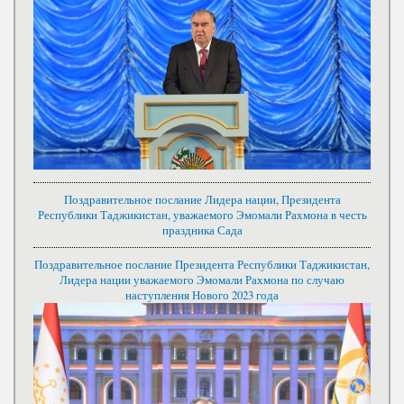
Поздравительное послание Лидера нации, Президента
Республики Таджикистан, уважаемого Эмомали Рахмона в честь
праздника Сада
Поздравительное послание Президента Республики Таджикистан,
Лидера нации уважаемого Эмомали Рахмона по случаю
наступления Нового 2023 года