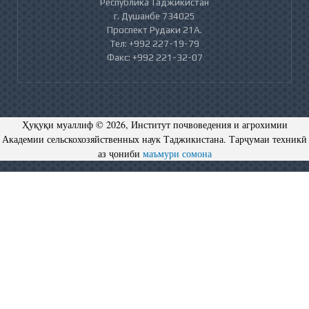
Республика Таджикистан
г. Душанбе 734025
Проспект Рудаки 21А.
Тел: +992 227-19-79
Факс: +992 221-32-07
Ҳуқуқи муаллиф © 2026, Институт почвоведения и агрохимии
Академии сельскохозяйственных наук Таджикистана. Тарҷумаи техникӣ
аз ҷониби
маъмури сомона