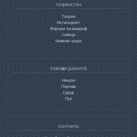
ТОҶИКИСТОН
Таърих
Иқтисодиёт
Фарҳанг ва маориф
Сайёҳӣ
Ҷомеаи ҷаҳон
РАМЗҲОИ ДАВЛАТӢ
Нишон
Парчам
Суруд
Пул
КОНТАКТЫ