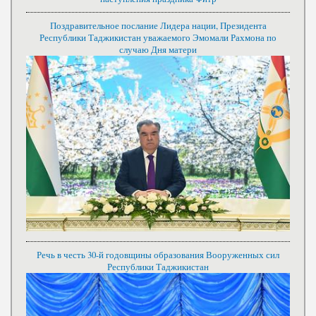
Поздравительное послание Лидера нации, Президента
Республики Таджикистан уважаемого Эмомали Рахмона по
случаю Дня матери
Речь в честь 30-й годовщины образования Вооруженных сил
Республики Таджикистан