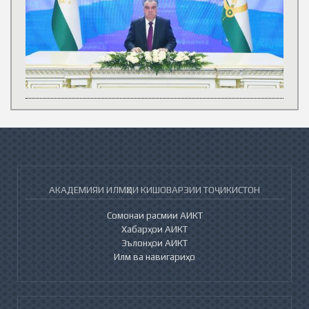
АКАДЕМИЯИ ИЛМҲОИ КИШОВАРЗИИ ТОҶИКИСТОН
Сомонаи расмии АИКТ
Хабарҳои АИКТ
Эълонҳои АИКТ
Илм ва навигариҳо