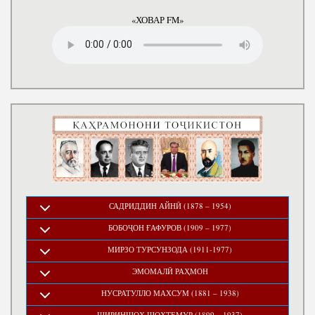
«ХОВАР FM»
САДРИДДИН АЙНӢ (1878 – 1954)
БОБОҶОН ҒАФУРОВ (1909 – 1977)
МИРЗО ТУРСУНЗОДА (1911-1977)
ЭМОМАЛӢ РАҲМОН
НУСРАТУЛЛО МАХСУМ (1881 – 1938)
ШИРИНШОҲ ШОҲТЕМУР (1899 – 1937)