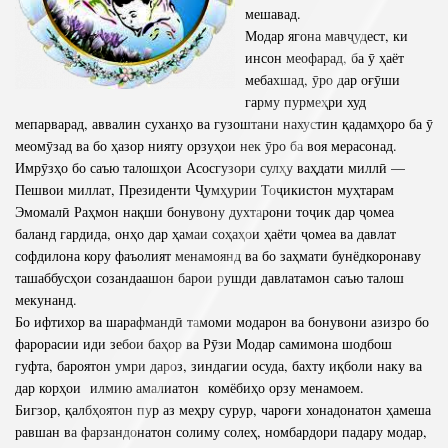
мешавад.
Модар ягона мавҷудест, ки
инсон меофарад, ба ӯ ҳаёт
мебахшад, ӯро дар оғӯши
гарму пурмеҳри худ
мепарварад, аввалин суханҳо ва гузоштани нахустин қадамҳоро ба ӯ
меомӯзад ва бо ҳазор нияту орзуҳои нек ӯро ба воя мерасонад.
Имрӯзҳо бо саъю талошҳои Асосгузори сулҳу ваҳдати миллӣ —
Пешвои миллат, Президенти Ҷумҳурии Тоҷикистон муҳтарам
Эмомалӣ Раҳмон нақши бонувону духтарони тоҷик дар ҷомеа
баланд гардида, онҳо дар ҳамаи соҳаҳои ҳаёти ҷомеа ва давлат
софдилона кору фаъолият менамоянд ва бо заҳмати бунёдкоронаву
ташаббусҳои созандаашон барои рушди давлатамон саъю талош
мекунанд.
Бо ифтихор ва шарафмандӣ тамоми модарон ва бонувони азизро бо
фарорасии иди зебои баҳор ва Рӯзи Модар самимона шодбош
гуфта, бароятон умри дароз, зиндагии осуда, бахту иқболи наку ва
дар корҳои илмию амалиатон комёбиҳо орзу менамоем.
Бигзор, қалбҳоятон пур аз меҳру сурур, чароғи хонадонатон ҳамеша
равшан ва фарзандонатон солиму солеҳ, номбардори падару модар,