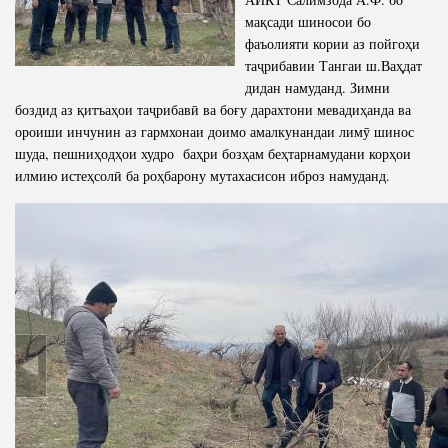
мақсади шиносои бо
фаъолияти кории аз пойгоҳи
таҷрибавии Тангаи ш.Ваҳдат
дидан намуданд. Зимни
боздид аз қитъаҳои таҷрибавӣ ва боғу дарахтони мевадиҳанда ва
ороиши инчунин аз гармхонаи доимо амалкунандаи лимӯ шинос
шуда, пешниҳодҳои худро баҳри бозҳам беҳтарнамудани корҳои
илмию истеҳсолӣ ба роҳбарону мутахасисон иброз намуданд.