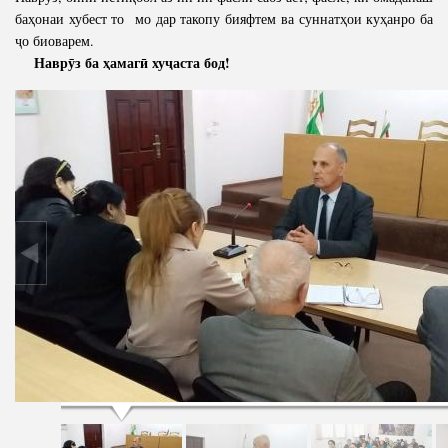
баҳонаи хубест то мо дар такопу бияфтем ва суннатҳои куҳанро ба
ҷо биоварем.
Наврӯз ба ҳамагӣ хуҷаста бод!