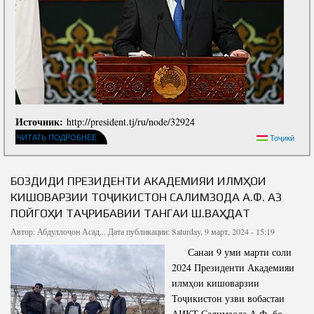
Источник:
http://president.tj/ru/node/32924
ЧИТАТЬ ПОДРОБНЕЕ
Тоҷикӣ
БОЗДИДИ ПРЕЗИДЕНТИ АКАДЕМИЯИ ИЛМҲОИ
КИШОВАРЗИИ ТОҶИКИСТОН САЛИМЗОДА А.Ф. АЗ
ПОЙГОҲИ ТАҶРИБАВИИ ТАНГАИ Ш.ВАҲДАТ
Автор:
Абдуллоҷон Асад...
Дата публикации: Saturday, 9 март, 2024 - 15:19
Санаи 9 уми марти соли
2024 Президенти Академияи
илмҳои кишоварзии
Тоҷикистон узви вобастаи
АИКТ Салимзода А.Ф. бо