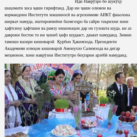
Иди Наврӯзро бо шукӯҳу
шаҳомати хоса ҷашн гирифтанд. Дар ин ҷашн олимон ва
Полномочия
Структура Института
кормандони Институти хокшиносӣ ва агрохимияи АИКТ фаъолона
Биография
Руководители и сотрудники
ширкат намуда, иштирокчиёни базмгоҳро ба сайри таърихии хони
ҳафтсину ҳафтшин ва рамзу нишонаҳои дар он гузошта шуда, ки аз
Книги
История руководителей
даврони бостон то ин ҷониб ҳифз шудааст, даъват намуданд. Зимни
Статьи
тамошо вазири кишоварзӣ Қурбон Ҳакимзода, Президенти
Академияи илмҳои кишоварзӣ Амонулло Салимзода ва дигар
Пресс-центр
меҳмонон, хони наврӯзии Институтро беҳтарин арзёбӣ намуданд.
ПРЕЗИДЕНТ РЕСПУБЛИКИ ТАДЖИКИСТАН