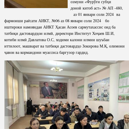
озмуни «Фурўғи субҳи
доноӣ китоб аст» № АП -480,
аз 01 январи соли 2024 ва
фармоиши раёсати АИКТ, №06 аз 08 январи соли 2024 бо
иштироки намояндаи АИКТ Ҳасан Асоев сармутахассис оид ба
татбиқи дастовардҳои илмӣ, директори Институт Хоҷаев Ш.И,
котиби илмӣ Давлатова О.С, ходими калони илмии шуъбаи
иттилоот, машварат ва татбиқи дастовардҳо Зокирова М.Қ, олимони
ҷавон ва кормандони муассиса баргузор гардид.