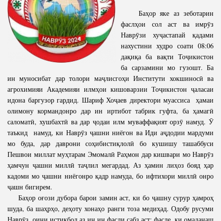
Баҳор яке аз зеботарин
фаслҳои сол аст ва имрӯз
Наврӯзи хуҷастапай қадами
нахустини худро соати 08:06
дақиқа ба вақти Тоҷикистон
ба сарзамини мо гузошт. Ба
ин муносибат дар толори маҷлисгоҳи Институти хокшиносӣ ва
агрохимияи Академияи илмҳои кишоварзии Тоҷикистон ҷаласаи
идона баргузор гардид. Шариф Хоҷаев директори муассиса ҳамаи
олимону кормандонро дар ин иртибот табрик гуфта, ба ҳамагӣ
саломатӣ, хушбахтӣ ва дар ҷодаи илм муваффақият орзӯ намуд. Ӯ
таъкид намуд, ки Наврӯз ҷашни ниёгон ва Иди аҷдодии мардуми
мо буда, дар даврони соҳибистиқлолӣ бо кушишу ташаббуси
Пешвои миллат муҳтарам Эмомалӣ Раҳмон дар кишвари мо Наврӯз
ҳамчун ҷашни миллӣ таҷлил мегардад. Аз ҳамин лиҳоз бояд ҳар
кадоми мо ҷашни ниёгонро қадр намуда, бо ифтихори миллӣ онро
ҷашн бигирем.
Баҳор оғози дубора барои замин аст, ки бо ҷашну сурур ҳамроҳ
шуда, ба шаҳрҳо, деҳоту хонаҳо ранги тоза медиҳад. Одобу русуми
Наврӯз, оини истиқбол аз ин ин фасли сабз аст; фасле, ки омаданаш