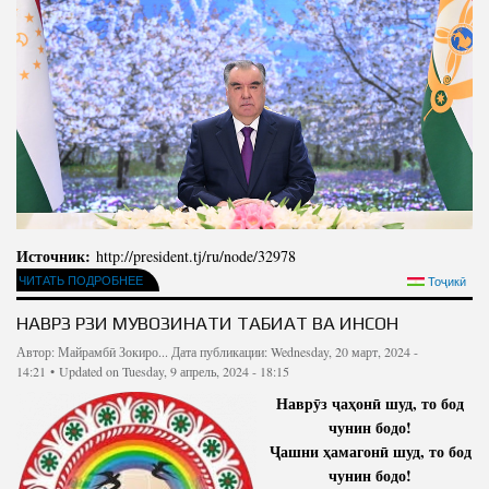
Источник:
http://president.tj/ru/node/32978
ЧИТАТЬ ПОДРОБНЕЕ
Тоҷикӣ
НАВРӮЗ РӮЗИ МУВОЗИНАТИ ТАБИАТ ВА ИНСОН
Автор:
Майрамбӣ Зокиро...
Дата публикации: Wednesday, 20 март, 2024 -
14:21 •
Updated on Tuesday, 9 апрель, 2024 - 18:15
Наврӯз ҷаҳонӣ шуд, то бод
чунин бодо!
Ҷашни ҳамагонӣ шуд, то бод
чунин бодо!