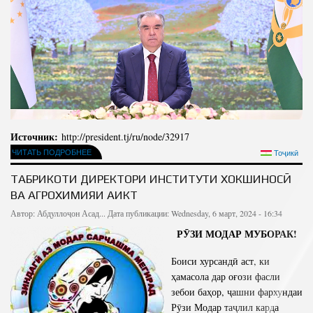
Источник:
http://president.tj/ru/node/32917
ЧИТАТЬ ПОДРОБНЕЕ
Тоҷикӣ
ТАБРИКОТИ ДИРЕКТОРИ ИНСТИТУТИ ХОКШИНОСӢ
ВА АГРОХИМИЯИ АИКТ
Автор:
Абдуллоҷон Асад...
Дата публикации: Wednesday, 6 март, 2024 - 16:34
РӮЗИ МОДАР МУБОРАК!
Боиси хурсандӣ аст, ки
ҳамасола дар оғози фасли
зебои баҳор, ҷашни фархундаи
Рӯзи Модар таҷлил карда