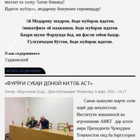
миллат ва халқу Ватан бошанд!
Идатон муборак, модарону бонувони гиромиқадр!
Эй Модарону хоҳарон, бодо муборак идатон,
Зиннатфизо эй маҳвашон, бодо муборак идатон.
Баҳри шумо Фархунда бод, ин фасли зебои баҳор.
Гулғунчаҳои бӯстон, бодо муборак идатон.
Язык содержимого
Таджикский
ЧИТАТЬ ПОДРОБНЕЕ
«ФУРЎҒИ СУБҲИ ДОНОӢ КИТОБ АСТ»
Автор:
Абдуллоҷон Асад...
Дата публикации: Wednesday, 6 март, 2024 - 16:17
Санаи шашуми марти соли
ҷорӣ дар маҷлисгоҳи
Институти хокшиносӣ ва
агрохимияи АИКТ дар асоси
амри Президенти Ҷумҳурии
Тоҷикистон оид ба баргузории