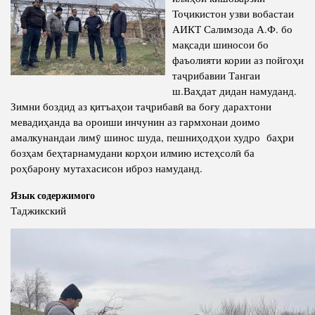
Тоҷикистон узви вобастаи
Полномочия
Структура Института
АИКТ Салимзода А.Ф. бо
мақсади шиносои бо
Биография
Руководители и сотрудники
фаъолияти кории аз пойгоҳи
Книги
История руководителей
таҷрибавии Тангаи
ш.Ваҳдат дидан намуданд.
Статьи
Зимни боздид аз қитъаҳои таҷрибавӣ ва боғу дарахтони
Пресс-центр
мевадиҳанда ва ороиши инчунин аз гармхонаи доимо
амалкунандаи лимӯ шинос шуда, пешниҳодҳои худро баҳри
бозҳам беҳтарнамудани корҳои илмию истеҳсолӣ ба
ПРЕЗИДЕНТ РЕСПУБЛИКИ ТАДЖИКИСТАН
роҳбарону мутахасисон иброз намуданд.
Язык содержимого
Таджикский