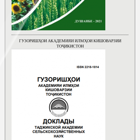
ГУЗОРИШҲОИ АКАДЕМИЯИ ИЛМҲОИ КИШОВАРЗИИ
ТОҶИКИСТОН