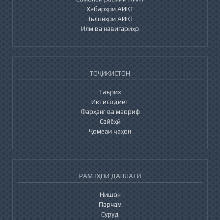
Хабарҳои АИКТ
Эълонҳои АИКТ
Илм ва навигариҳо
ТОҶИКИСТОН
Таърих
Иқтисодиёт
Фарҳанг ва маориф
Сайёҳӣ
Ҷомеаи ҷаҳон
РАМЗҲОИ ДАВЛАТӢ
Нишон
Парчам
Суруд