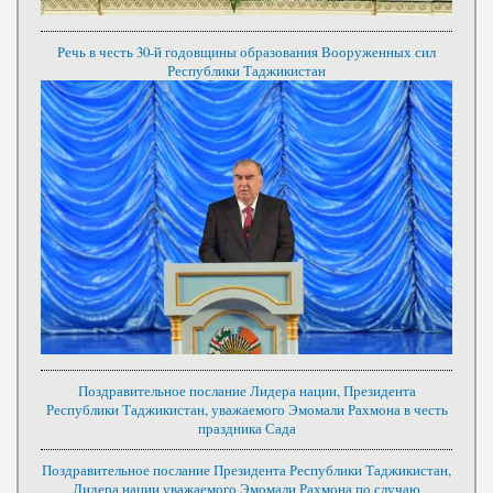
Речь в честь 30-й годовщины образования Вооруженных сил
Республики Таджикистан
Поздравительное послание Лидера нации, Президента
Республики Таджикистан, уважаемого Эмомали Рахмона в честь
праздника Сада
Поздравительное послание Президента Республики Таджикистан,
Лидера нации уважаемого Эмомали Рахмона по случаю