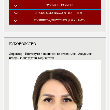
ЭМОМАЛӢ РАҲМОН
НУСРАТУЛЛО МАХСУМ (1881 – 1938)
ШИРИНШОҲ ШОҲТЕМУР (1899 – 1937)
РУКОВОДСТВО
Директори Институти хокшиносӣ ва агрохимияи Академияи
илмҳои кишоварзии Тоҷикистон