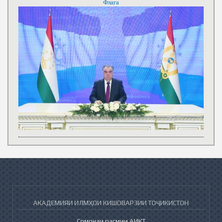
Флага
АКАДЕМИЯИ ИЛМҲОИ КИШОВАРЗИИ ТОҶИКИСТОН
Сомонаи расмии АИКТ