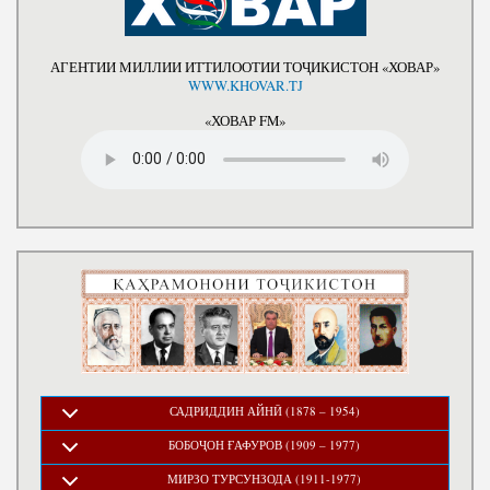
АГЕНТИИ МИЛЛИИ ИТТИЛООТИИ ТОҶИКИСТОН «ХОВАР»
WWW.KHOVAR.TJ
«ХОВАР FM»
САДРИДДИН АЙНӢ (1878 – 1954)
БОБОҶОН ҒАФУРОВ (1909 – 1977)
МИРЗО ТУРСУНЗОДА (1911-1977)