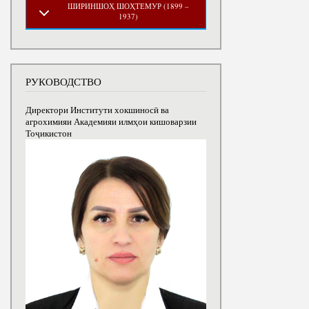
ШИРИНШОҲ ШОҲТЕМУР (1899 –
1937)
РУКОВОДСТВО
Директори Институти хокшиносӣ ва
агрохимияи Академияи илмҳои кишоварзии
Тоҷикистон