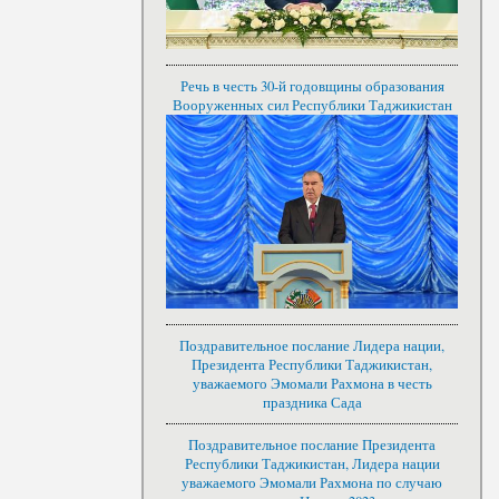
Речь в честь 30-й годовщины образования
Вооруженных сил Республики Таджикистан
Поздравительное послание Лидера нации,
Президента Республики Таджикистан,
уважаемого Эмомали Рахмона в честь
праздника Сада
Поздравительное послание Президента
Республики Таджикистан, Лидера нации
уважаемого Эмомали Рахмона по случаю