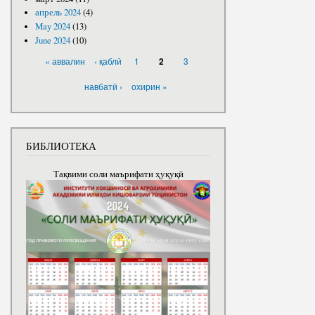
апрель 2024
(4)
May 2024
(13)
June 2024
(10)
PAGES
« аввалин
‹ қаблӣ
1
3
2
навбатӣ ›
охирин »
БИБЛИОТЕКА
Тақвими соли маърифати ҳуқуқӣ