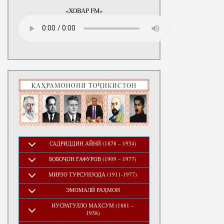
годы
«ХОВАР FM»
САДРИДДИН АЙНӢ (1878 – 1954)
БОБОҶОН ҒАФУРОВ (1909 – 1977)
МИРЗО ТУРСУНЗОДА (1911-1977)
ЭМОМАЛӢ РАҲМОН
НУСРАТУЛЛО МАХСУМ (1881 –
1938)