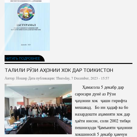
ЧИТАТЬ ПОДРОБНЕЕ
ТАҶЛИЛИ РӮЗИ ҶАҲОНИИ ХОК ДАР ТОҶИКИСТОН
Автор:
Ношир
Дата публикации: Thursday, 7 December, 2023 - 15:57
Ҳамасола 5 декабр дар
саросари дунё аз Рӯзи
ҷаҳонии хок ҷашн гирифта
мешавад. Бо ин ҳадаф ва бо
назардошти аҳамияти хок дар
ҳаёти инсон, соли 2002 тибқи
пешниҳоди Ҷамъияти ҷаҳонии
хокшиносӣ 5 декабр ҳамчун