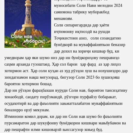
муносибати Соли Нави мелодии 2024
самимона табрику муборакбод
менамоям.
Соли сипаригардида дар ҳаёти
иҷтимоиву иқтисодӣ ва рушди
Тоҷикистони азиз, соли созандагию
бунёдкорӣ ва муваффаќиятњои беназир
дар дохил ва хориҷи кишвар буд, ки
умедворам ҳар яки шумо низ дар ин бунёдкориҳову пешравиҳо
саҳми арзанда гузоштаед. Ҳар сол барои ҳар фард аз ҳар лиҳоз
хотирмон аст. Ҳар соли куҳан аз худ рӯзҳои хуш ва нохушиҳоро дар
зиндагиамон нақш мегузорад, бигузор Соли 2023 бо хушиҳояш
бароятон хотирмон бошад.
Дар ин рўзҳои фараҳбахши вуруди Соли нав, бароятон тансиҳативу
хонаободӣ, саодату пирўзмандӣ, рўзгори пурфайзу бобаракат,
осудахотирӣ ва дар фаъолияти зањматталабатон муваффаќиятњои
беназирро орзӯ мекунам.
Итминони комил дорам, ки дар ин Соли нав шумо бо фаъолияти
пурсамаратон дар шукуфоиву бунёдкории кишвари мањбубамон ва
дар пешрафти илми кишоварзӣ њиссагузор хоњед буд.