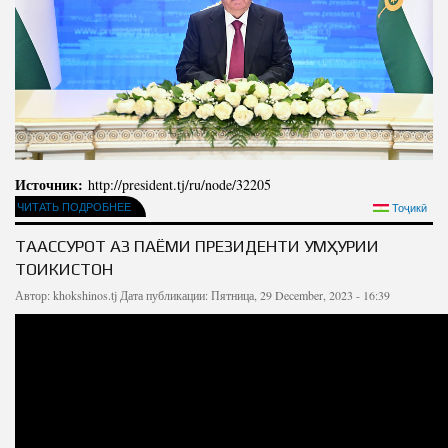
Источник:
http://president.tj/ru/node/32205
ЧИТАТЬ ПОДРОБНЕЕ
Тоҷикӣ
ТААССУРОТ АЗ ПАЁМИ ПРЕЗИДЕНТИ ҶУМҲУРИИ
ТОҶИКИСТОН
Автор:
khokshinos.tj
Дата публикации: Пятница, 29 December, 2023 - 16:39