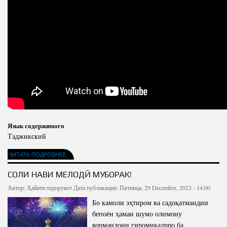
Язык содержимого
Таджикский
ЧИТАТЬ ПОДРОБНЕЕ
СОЛИ НАВИ МЕЛОДӢ МУБОРАК!
Автор:
Ҳайати тадорукот
Дата публикации: Пятница, 29 December, 2023 - 14:00
Бо камоли эҳтиром ва садоқатмандии
бепоён ҳамаи шумо олимону
кормандони гиромиқадрро ба