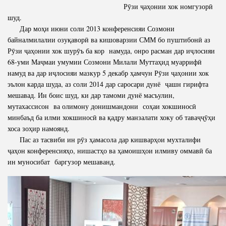
Рӯзи ҷаҳонии хок номгузорӣ
шуд.
Дар моҳи июни соли 2013 конференсияи Созмони
байналмилалии озуқаворӣ ва кишоварзии СММ бо пуштибонӣ аз
Рӯзи ҷаҳонии хок шурӯъ ба кор намуда, онро расман дар иҷлосияи
68-уми Маҷмаи умумии Созмони Милали Муттаҳид муаррифӣ
намуд ва дар иҷлосияи мазкур 5 декабр ҳамчун Рӯзи ҷаҳонии хок
эълон карда шуда, аз соли 2014 дар саросари дунё ҷашн гирифта
мешавад. Ин боис шуд, ки дар тамоми дунё масъулин,
мутахассисон ва олимону донишмандони соҳаи хокшиносӣ
минбаъд ба илми хокшиносӣ ва қадру манзалати хоку об таваҷҷӯҳи
хоса зоҳир намоянд.
Пас аз тасвиби ин рӯз ҳамасола дар кишварҳои мухталифи
ҷаҳон конференсияҳо, нишастҳо ва ҳамоишҳои илмиву оммавӣ ба
ин муносибат баргузор мешаванд.