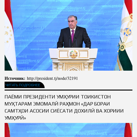
Источник:
http://president.tj/node/32191
ЧИТАТЬ ПОДРОБНЕЕ
ПАЁМИ ПРЕЗИДЕНТИ ҶУМҲУРИИ ТОҶИКИСТОН
МУҲТАРАМ ЭМОМАЛӢ РАҲМОН «ДАР БОРАИ
САМТҲОИ АСОСИИ СИЁСАТИ ДОХИЛӢ ВА ХОРИҶИИ
ҶУМҲУРӢ»