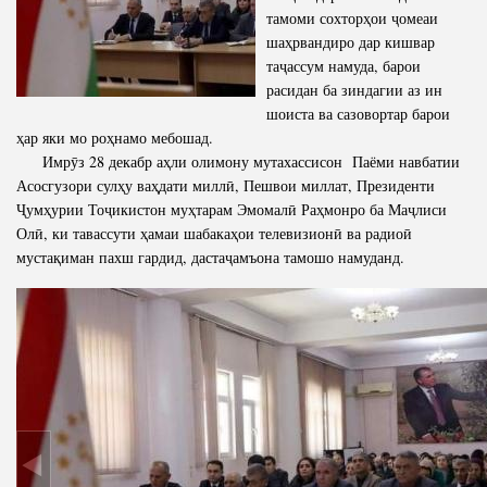
тамоми сохторҳои ҷомеаи
шаҳрвандиро дар кишвар
таҷассум намуда, барои
расидан ба зиндагии аз ин
шоиста ва сазовортар барои
ҳар яки мо роҳнамо мебошад.
Имрӯз 28 декабр аҳли олимону мутахассисон Паёми навбатии
Асосгузори сулҳу ваҳдати миллӣ, Пешвои миллат, Президенти
Ҷумҳурии Тоҷикистон муҳтарам Эмомалӣ Раҳмонро ба Маҷлиси
Олӣ, ки тавассути ҳамаи шабакаҳои телевизионӣ ва радиоӣ
мустақиман пахш гардид, дастаҷамъона тамошо намуданд.