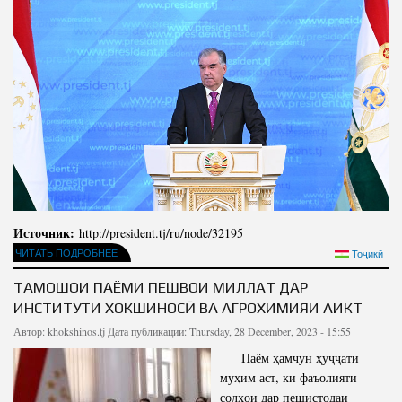
Источник:
http://president.tj/ru/node/32195
ЧИТАТЬ ПОДРОБНЕЕ
Тоҷикӣ
ТАМОШОИ ПАЁМИ ПЕШВОИ МИЛЛАТ ДАР
ИНСТИТУТИ ХОКШИНОСӢ ВА АГРОХИМИЯИ АИКТ
Автор:
khokshinos.tj
Дата публикации: Thursday, 28 December, 2023 - 15:55
Паём ҳамчун ҳуҷҷати
муҳим аст, ки фаъолияти
солҳои дар пешистодаи