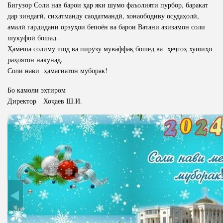
Бигузор Соли нав барои ҳар яки шумо фаъолияти пурбор, баракат
дар зиндагӣ, сиҳатманду саодатмандӣ, хонаободиву осудаҳолӣ,
амалӣ гардидани орзуҳои бепоён ва барои Ватани азизамон соли
шукуфоӣ бошад.
Ҳамеша солиму шод ва пирӯзу муваффақ бошед ва ҳеҷгоҳ хушиҳо
раҳоятон накунад.
Соли нави ҳамагиатон муборак!
Бо камоли эҳтиром
Директор Хоҷаев Ш.И.