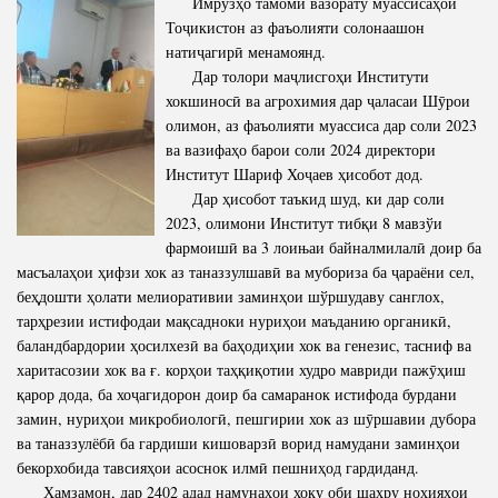
Имрӯзҳо тамоми вазорату муассисаҳои
Тоҷикистон аз фаъолияти солонаашон
натиҷагирӣ менамоянд.
Дар толори маҷлисгоҳи Институти
хокшиносӣ ва агрохимия дар ҷаласаи Шӯрои
олимон, аз фаъолияти муассиса дар соли 2023
ва вазифаҳо барои соли 2024 директори
Институт Шариф Хоҷаев ҳисобот дод.
Дар ҳисобот таъкид шуд, ки дар соли
2023, олимони Институт тибқи 8 мавзўи
фармоишӣ ва 3 лоињаи байналмилалӣ доир ба
масъалаҳои ҳифзи хок аз таназзулшавӣ ва мубориза ба ҷараёни сел,
беҳдошти ҳолати мелиоративии заминҳои шўршудаву санглох,
тарҳрезии истифодаи мақсадноки нуриҳои маъданию органикӣ,
баландбардории ҳосилхезӣ ва баҳодиҳии хок ва генезис, тасниф ва
харитасозии хок ва ғ. корҳои таҳқиқотии худро мавриди пажӯҳиш
қарор дода, ба хоҷагидорон доир ба самаранок истифода бурдани
замин, нуриҳои микробиологӣ, пешгирии хок аз шӯршавии дубора
ва таназзулёбӣ ба гардиши кишоварзӣ ворид намудани заминҳои
бекорхобида тавсияҳои асоснок илмӣ пешниҳод гардиданд.
Ҳамзамон, дар 2402 адад намунаҳои хоку оби шаҳру ноҳияҳои