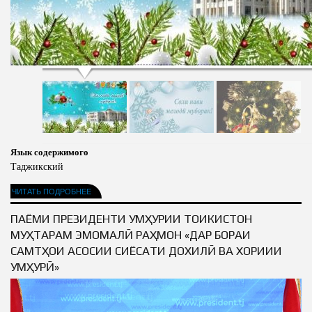
Язык содержимого
Таджикский
ЧИТАТЬ ПОДРОБНЕЕ
ПАЁМИ ПРЕЗИДЕНТИ ҶУМҲУРИИ ТОҶИКИСТОН
МУҲТАРАМ ЭМОМАЛӢ РАҲМОН «ДАР БОРАИ
САМТҲОИ АСОСИИ СИЁСАТИ ДОХИЛӢ ВА ХОРИҶИИ
ҶУМҲУРӢ»