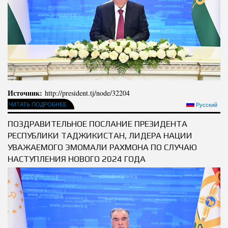
Полномочия
Структура Института
Биография
Руководители и сотрудники
Книги
История руководителей
Статьи
Пресс-центр
Источник:
http://president.tj/node/32204
ЧИТАТЬ ПОДРОБНЕЕ
Русский
ПРЕЗИДЕНТ РЕСПУБЛИКИ ТАДЖИКИСТАН
ПОЗДРАВИТЕЛЬНОЕ ПОСЛАНИЕ ПРЕЗИДЕНТА
РЕСПУБЛИКИ ТАДЖИКИСТАН, ЛИДЕРА НАЦИИ
УВАЖАЕМОГО ЭМОМАЛИ РАХМОНА ПО СЛУЧАЮ
НАСТУПЛЕНИЯ НОВОГО 2024 ГОДА