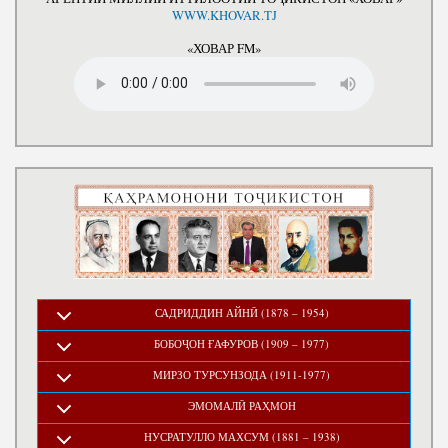
WWW.KHOVAR.TJ
«ХОВАР FM»
САДРИДДИН АЙНӢ (1878 – 1954)
БОБОҶОН ҒАФУРОВ (1909 – 1977)
МИРЗО ТУРСУНЗОДА (1911-1977)
ЭМОМАЛӢ РАҲМОН
НУСРАТУЛЛО МАХСУМ (1881 – 1938)