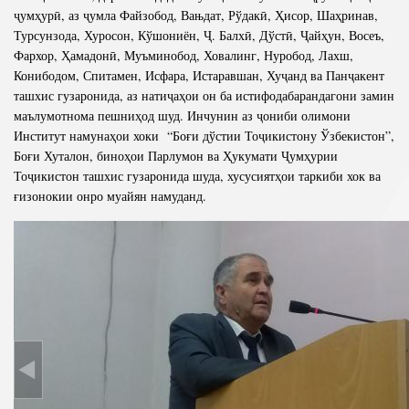
ҷумҳурӣ, аз ҷумла Файзобод, Вањдат, Рўдакӣ, Ҳисор, Шаҳринав,
Турсунзода, Хуросон, Кўшониён, Ҷ. Балхӣ, Дўстӣ, Ҷайҳун, Восеъ,
Фархор, Ҳамадонӣ, Муъминобод, Ховалинг, Нуробод, Лахш,
Конибодом, Спитамен, Исфара, Истаравшан, Хуҷанд ва Панҷакент
ташхис гузаронида, аз натиҷаҳои он ба истифодабарандагони замин
маълумотнома пешниҳод шуд. Инчунин аз ҷониби олимони
Институт намунаҳои хоки “Боғи дўстии Тоҷикистону Ўзбекистон”,
Боғи Хуталон, биноҳои Парлумон ва Ҳукумати Ҷумҳурии
Тоҷикистон ташхис гузаронида шуда, хусусиятҳои таркиби хок ва
ғизонокии онро муайян намуданд.