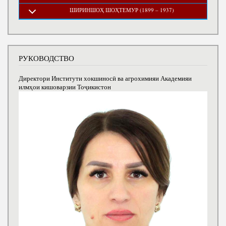
ШИРИНШОҲ ШОҲТЕМУР (1899 – 1937)
РУКОВОДСТВО
Директори Институти хокшиносӣ ва агрохимияи Академияи
илмҳои кишоварзии Тоҷикистон