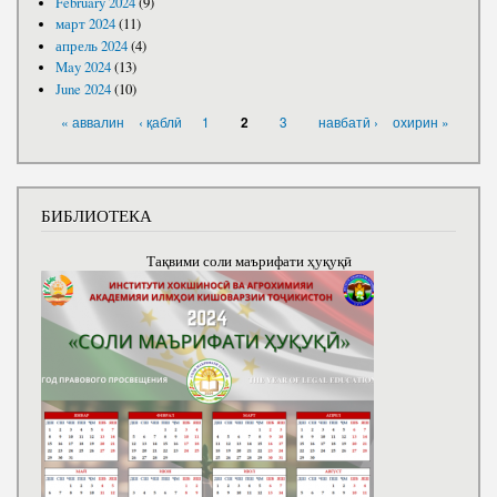
February 2024
(9)
март 2024
(11)
апрель 2024
(4)
May 2024
(13)
June 2024
(10)
PAGES
« аввалин
‹ қаблӣ
1
3
навбатӣ ›
охирин »
2
БИБЛИОТЕКА
Тақвими соли маърифати ҳуқуқӣ