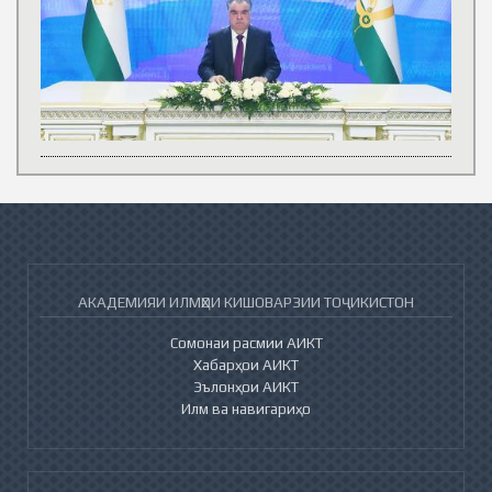
АКАДЕМИЯИ ИЛМҲОИ КИШОВАРЗИИ ТОҶИКИСТОН
Сомонаи расмии АИКТ
Хабарҳои АИКТ
Эълонҳои АИКТ
Илм ва навигариҳо