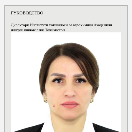
РУКОВОДСТВО
Директори Институти хокшиносӣ ва агрохимияи Академияи
илмҳои кишоварзии Тоҷикистон