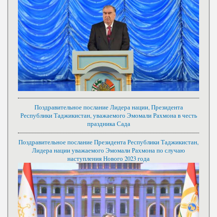
Поздравительное послание Лидера нации, Президента
Республики Таджикистан, уважаемого Эмомали Рахмона в честь
праздника Сада
Поздравительное послание Президента Республики Таджикистан,
Лидера нации уважаемого Эмомали Рахмона по случаю
наступления Нового 2023 года