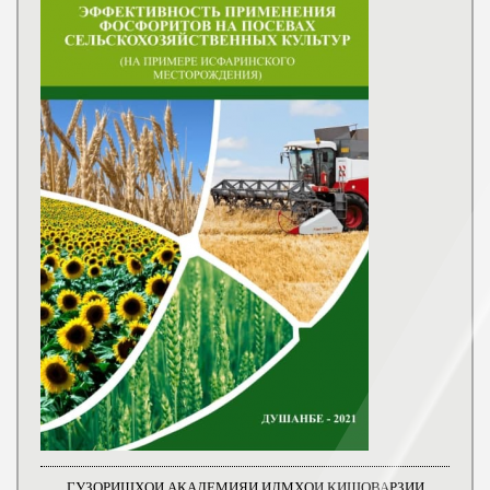
ГУЗОРИШҲОИ АКАДЕМИЯИ ИЛМҲОИ КИШОВАРЗИИ