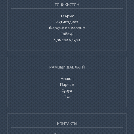
ТОҶИКИСТОН
Таърих
Иқтисодиёт
Фарҳанг ва маориф
Сайёҳӣ
Ҷомеаи ҷаҳон
РАМЗҲОИ ДАВЛАТӢ
Нишон
Парчам
Суруд
Пул
КОНТАКТЫ