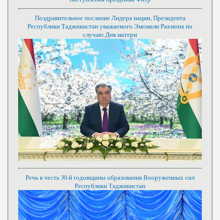
Поздравительное послание Лидера нации, Президента
Республики Таджикистан уважаемого Эмомали Рахмона по
случаю Дня матери
Речь в честь 30-й годовщины образования Вооруженных сил
Республики Таджикистан