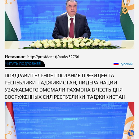
Полномочия
Структура Института
Биография
Руководители и сотрудники
Книги
История руководителей
Статьи
Пресс-центр
Источник:
http://president.tj/node/32756
ЧИТАТЬ ПОДРОБНЕЕ
Русский
ПРЕЗИДЕНТ РЕСПУБЛИКИ ТАДЖИКИСТАН
ПОЗДРАВИТЕЛЬНОЕ ПОСЛАНИЕ ПРЕЗИДЕНТА
РЕСПУБЛИКИ ТАДЖИКИСТАН, ЛИДЕРА НАЦИИ
УВАЖАЕМОГО ЭМОМАЛИ РАХМОНА В ЧЕСТЬ ДНЯ
ВООРУЖЕННЫХ СИЛ РЕСПУБЛИКИ ТАДЖИКИСТАН