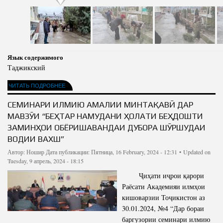
Язык содержимого
Таджикский
ЧИТАТЬ ПОДРОБНЕЕ
СЕМИНАРИ ИЛМИЮ АМАЛИИ МИНТАҚАВӢ ДАР
МАВЗӮИ “БЕҲТАР НАМУДАНИ ҲОЛАТИ БЕҲДОШТИ
ЗАМИНҲОИ ОБЁРИШАВАНДАИ ДУБОРА ШӮРШУДАИ
ВОДИИ ВАХШ”
Автор:
Ношир
Дата публикации: Пятница, 16 February, 2024 - 12:31 •
Updated on
Tuesday, 9 апрель, 2024 - 18:15
Ҷиҳати иҷрои қарори
Раёсати Академияи илмҳои
кишоварзии Тоҷикистон аз
30.01.2024, №4 “Дар бораи
баргузории семинари илмию