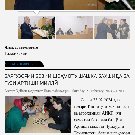
Язык содержимого
Таджикский
ЧИТАТЬ ПОДРОБНЕЕ
БАРГУЗОРИИ БОЗИИ ШОҲМОТУ ШАШКА БАХШИДА БА
РУЗИ АРТИШИ МИЛЛӢ
Автор:
Ҳайати тадорукот
Дата публикации: Thursday, 22 February, 2024 - 11:00
Санаи 22.02.2024 дар
толори Институти хокшиносӣ
ва агрохимияи АИКТ чун
ҳамасола бахшида ба Рӯзи
Артиши миллии Ҷумҳурии
Тоҷикистон бозии шавқовари