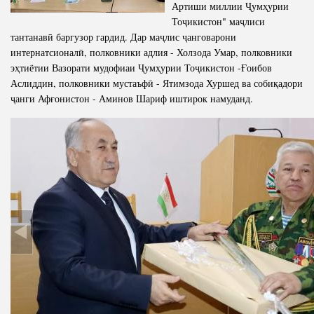
Артиши миллии Ҷумҳурии
Тоҷикистон" маҷлиси
тантанавӣ баргузор гардид. Дар маҷлис ҷанговарони
интернатсионалӣ, полковники адлия - Холзода Умар, полковники
эҳтиётии Вазорати мудофиаи Ҷумҳурии Тоҷикистон -Ғоибов
Аслиддин, полковники мустаъфӣ - Ятимзода Хуршед ва собиқадори
ҷанги Афғонистон - Аминов Шариф иштирок намуданд.