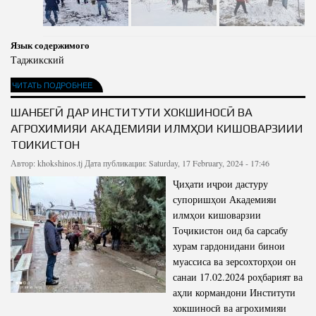
Язык содержимого
Таджикский
ЧИТАТЬ ПОДРОБНЕЕ
ШАНБЕГӢ ДАР ИНСТИТУТИ ХОКШИНОСӢ ВА
АГРОХИМИЯИ АКАДЕМИЯИ ИЛМҲОИ КИШОВАРЗИИИ
ТОҶИКИСТОН
Автор:
khokshinos.tj
Дата публикации: Saturday, 17 February, 2024 - 17:46
Ҷиҳати иҷрои дастуру
супоришҳои Академияи
илмҳои кишоварзии
Тоҷикистон оид ба сарсабу
хурам гардонидани бинои
муассиса ва зерсохторҳои он
санаи 17.02.2024 роҳбарият ва
аҳли кормандони Институти
хокшиносӣ ва агрохимияи