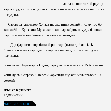
шашка ва шоҳмот баргузор
карда шуд, ки дар он ҳамаи кормандони муассиса фаъолона ширкат
намуданд.
Сараввал директор Хоҷаев шариф иштирокчиёни озмунро бо
таъсисёбии Қувваҳои Мусаллаҳи кишвар табрик намуда, ба онҳо
барору комёбиҳои беназзирро таманно намуданд.
1, 2,
Дар фарҷоми чорабинӣ барои гирифтани ҷойҳои
3
ғолибон муайя гардида, онҳоро бо маблағҳои пулӣ қадрдони
намуданд.
ҷойи якум Пирназаров Сидиқ сармуҳосиби муассиса 150- сомонӣ
ҷойи дуюм Соррохон Шерозӣ корманди шуъбаи мелиоратсия 100-
сомонӣ
Язык содержимого
Таджикский
ЧИТАТЬ ПОДРОБНЕЕ