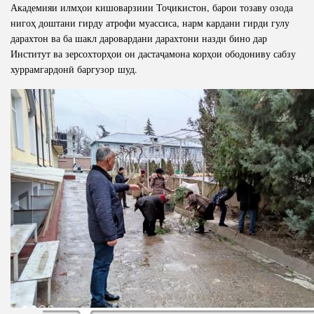
Академияи илмҳои кишоварзиии Тоҷикистон, барои тозаву озода
нигоҳ доштани гирду атрофи муассиса, нарм кардани гирди гулу
дарахтон ва ба шакл даровардани дарахтони назди бино дар
Институт ва зерсохторҳои он дастаҷамона корҳои ободониву сабзу
хуррамгардонӣ баргузор шуд.