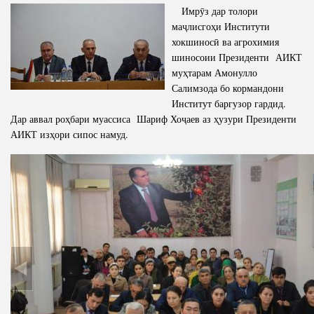
Имрӯз дар толори
маҷлисгоҳи Институти
хокшиносӣ ва агрохимия
шиносоии Президенти АИКТ
муҳтарам Амонулло
Салимзода бо кормандони
Институт баргузор гардид.
Дар аввал роҳбари муассиса Шариф Хоҷаев аз ҳузури Президенти
АИКТ изҳори сипос намуд.