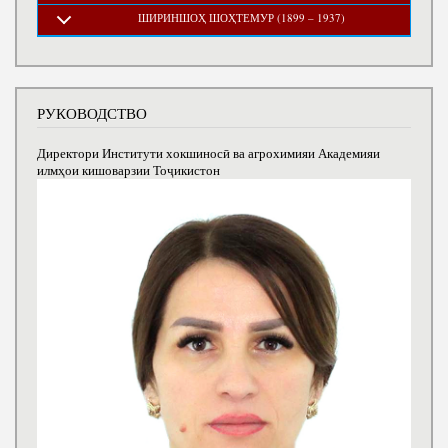
ШИРИНШОҲ ШОҲТЕМУР (1899 – 1937)
РУКОВОДСТВО
Директори Институти хокшиносӣ ва агрохимияи Академияи
илмҳои кишоварзии Тоҷикистон