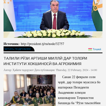
Источник:
http://president.tj/ru/node/32757
ЧИТАТЬ ПОДРОБНЕЕ
Тоҷикӣ
ТАҶЛИЛИ РӮЗИ АРТИШИ МИЛЛӢ ДАР ТОЛОРИ
ИНСТИТУТИ ХОКШИНОСӢ ВА АГРОХИМИЯ
Автор:
Ҳайати тадорукот
Дата публикации: Thursday, 22 February, 2024 - 14:00
Санаи 22 феврали соли
ҷорӣ, дар толори муассиса бо
иштироки Пезиденти
Академияи илмҳои
кишоварзии Тоҷикистон
бахшида ба “Рӯзи таъсисёбии