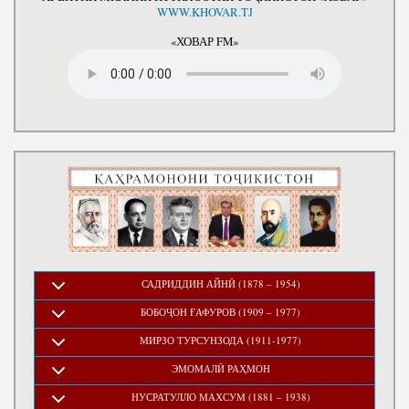
WWW.KHOVAR.TJ
«ХОВАР FM»
САДРИДДИН АЙНӢ (1878 – 1954)
БОБОҶОН ҒАФУРОВ (1909 – 1977)
МИРЗО ТУРСУНЗОДА (1911-1977)
ЭМОМАЛӢ РАҲМОН
НУСРАТУЛЛО МАХСУМ (1881 – 1938)