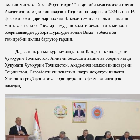
амалии минтақавӣ ва рӯзҳои саҳроӣ” аз ҷониби муассисаҳои илмии
Академияи илмҳои кишоварзии Тоҷикистон дар соли 2024 санаи 16
феврали соли ҷорӣ дар ноҳияи Ҷ.Балхӣ семинари илмию амалии
минтақавӣ оид ба “Беҳтар намудани ҳолати беҳдошти заминҳои
обёришавандаи дубора шӯршудаи водии Вахш” вобаста ба
тағйирёбии иқлим баргузор гардид.
Дар семинари мазкур намояндагони Вазорати кишоварзии
Ҷумҳурии Тоҷикистон, Агентии беҳдошти замин ва обёрии назди
Ҳукумати Ҷумҳурии Тоҷикистон, Академияи илмҳои кишоварзии
Тоҷикистон, Сарраёсати кишоварзии шаҳру ноҳияҳои вилояти
Хатлон ва роҳбарони хоҷагиҳои деҳқонию фермерӣ иштирок
намуданд.