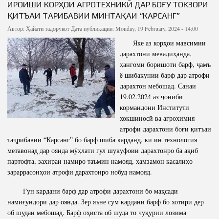
ИҶРОИШИ КОРҲОИ АГРОТЕХНИКӢ ДАР БОҒУ ТОКЗОРИ
ҚИТЪАИ ТАҶРИБАВИИ МИНТАҚАИ “КАРСАНГ”
Автор:
Ҳайати тадорукот
Дата публикации: Monday, 19 February, 2024 - 14:00
Яке аз корҳои мавсимии
дарахтони мевадиҳанда,
ҳангоми боришоти барф, ҷамъ
ë шибакунии барф дар атрофи
дарахтон мебошад. Санаи
19.02.2024 аз ҷониби
кормандони Институти
хокшиносӣ ва агрохимия
атрофи дарахтони боғи қитъаи
таҷрибавии “Карсанг” бо барф шиба карданд, ки ин технология
метавонад дар оянда мӯҳлати гул шукуфоии дарахтонро ба ақиб
партофта, захираи намиро таъмин намояд, ҳамзамон касалиҳо
зараррасонҳои атрофи дарахтонро нобуд намояд.
Ғун кардани барф дар атрофи дарахтони бо мақсади
намиғундори дар оянда. Зер яъне сум кардани барф бо хотири дер
об шудан мебошад. Барф оҳиста об шуда то чуқурии лозима