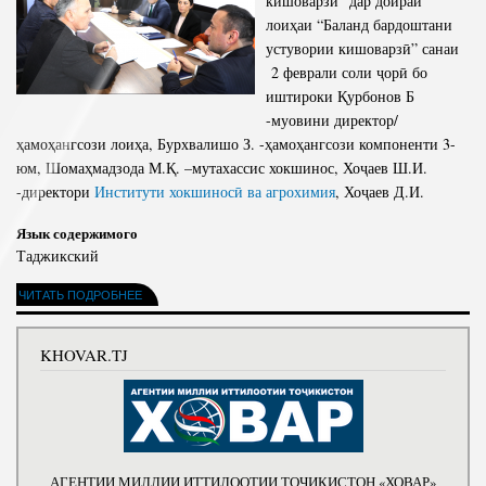
кишоварзӣ” дар доираи
лоиҳаи “Баланд бардоштани
устувории кишоварзӣ” санаи
2 феврали соли ҷорӣ бо
иштироки Қурбонов Б
-муовини директор/
ҳамоҳангсози лоиҳа, Бурхвалишо З. -ҳамоҳангсози компоненти 3-
юм, Шомаҳмадзода М.Қ. –мутахассис хокшинос, Хоҷаев Ш.И.
-директори
Институти хокшиносӣ ва агрохимия
, Хоҷаев Д.И.
Язык содержимого
Таджикский
ЧИТАТЬ ПОДРОБНЕЕ
KHOVAR.TJ
АГЕНТИИ МИЛЛИИ ИТТИЛООТИИ ТОҶИКИСТОН «ХОВАР»