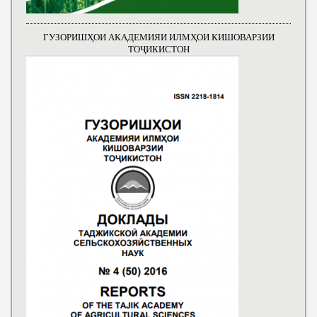
ГУЗОРИШҲОИ АКАДЕМИЯИ ИЛМҲОИ КИШОВАРЗИИ
ТОҶИКИСТОН