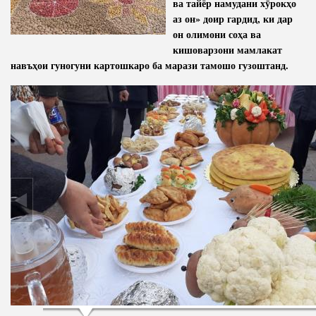
ва тайёр намудани хӯрокҳо
аз он» доир гардид, ки дар
Полномочия
Структура Института
он олимони соҳа ва
Биография
Руководители и сотрудники
кишоварзони мамлакат
навъҳои гуногуни картошкаро ба марази тамошо гузоштанд.
Книги
История руководителей
Статьи
Пресс-центр
ПРЕЗИДЕНТ РЕСПУБЛИКИ ТАДЖИКИСТАН