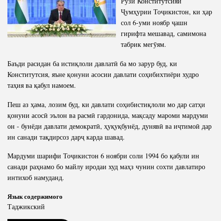
Рӯзи Конститутсияи
Ҷумҳурии Тоҷикистон, ки ҳар
сол 6-уми ноябр ҷашн
гирифта мешавад, самимона
табрик мегӯям.
Баъди расидан ба истиқлоли давлатӣ ба мо зарур буд, ки
Конститутсия, яъне қонуни асосии давлати соҳибихтиёри худро
таҳия ва қабул намоем.
Пеш аз ҳама, лозим буд, ки давлати соҳибистиқлоли мо дар сатҳи
қонуни асосӣ эълон ва расмӣ гардонида, мақсаду мароми мардуми
он - бунёди давлати демократӣ, ҳуқуқбунёд, дунявӣ ва иҷтимоӣ дар
ин санади тақдирсоз дарҷ карда шавад.
Мардуми шарифи Тоҷикистон 6 ноябри соли 1994 бо қабули ин
санади раҳнамо бо майлу иродаи худ маҳз чунин сохти давлатиро
интихоб намуданд.
Язык содержимого
Таджикский