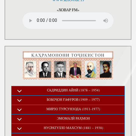
«ХОВАР FM»
САДРИДДИН АЙНӢ (1878 – 1954)
БОБОҶОН ҒАФУРОВ (1909 – 1977)
МИРЗО ТУРСУНЗОДА (1911-1977)
ЭМОМАЛӢ РАҲМОН
НУСРАТУЛЛО МАХСУМ (1881 – 1938)