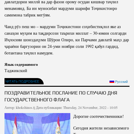
давлатдории миллӣ ва дар фазои орому осудаи кишвар таҷлил
менамоянд. Ба ин муносибат мардуми шарифи Тоҷикистонро
самимона табрик мегӯям.
Чанд рӯз пеш мо – мардуми Тоҷикистони соҳибистиқлол яке аз
санаҳои муҳим ва тақдирсози таърихи миллат – 30-юмин солгарди
Иҷлосияи шонздаҳуми Шӯрои Олиро, ки Парчами давлатӣ маҳз дар
ҷараёни баргузории он 24-уми ноябри соли 1992 қабул гардид,
ботантана таҷлил намудем.
Язык содержимого
Таджикский
ЧИТАТЬ ПОДРОБНЕЕ
Русский
ПОЗДРАВИТЕЛЬНОЕ ПОСЛАНИЕ ПО СЛУЧАЮ ДНЯ
ГОСУДАРСТВЕННОГО ФЛАГА
Автор:
khokshinos.tj
Дата публикации: Thursday, 24 November, 2022 - 10:05
Дорогие соотечественники!
Сегодня жители независимого