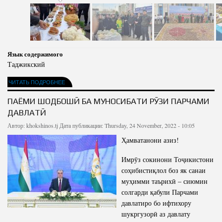
Язык содержимого
Таджикский
ЧИТАТЬ ПОДРОБНЕЕ
ПАЁМИ ШОДБОШӢ БА МУНОСИБАТИ РӮЗИ ПАРЧАМИ
ДАВЛАТӢ
Автор:
khokshinos.tj
Дата публикации: Thursday, 24 November, 2022 - 10:05
Ҳамватанони азиз!
Имрӯз сокинони Тоҷикистони
соҳибистиқлол боз як санаи
муҳимми таърихӣ – сиюмин
солгарди қабули Парчами
давлатиро бо ифтихору
шукргузорӣ аз давлату