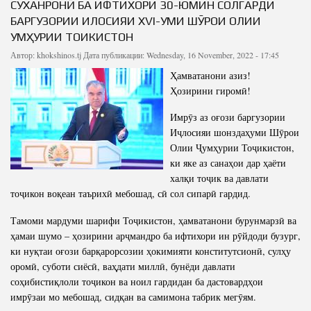
СУХАНРОНӢ БА ИФТИХОРИ 30-ЮМИН СОЛГАРДИ
БАРГУЗОРИИ ИҶЛОСИЯИ XVI-УМИ ШӮРОИ ОЛИИ
ҶУМҲУРИИ ТОҶИКИСТОН
Автор:
khokshinos.tj
Дата публикации: Wednesday, 16 November, 2022 - 17:45
Ҳамватанони азиз!
Ҳозирини гиромӣ!
Имрӯз аз оғози баргузории
Иҷлосияи шонздаҳуми Шӯрои
Олии Ҷумҳурии Тоҷикистон,
ки яке аз санаҳои дар ҳаёти
халқи тоҷик ва давлати
тоҷикон воқеан таърихӣ мебошад, сӣ сол сипарӣ гардид.
Тамоми мардуми шарифи Тоҷикистон, ҳамватанони бурунмарзӣ ва
ҳамаи шумо – ҳозирини арҷмандро ба ифтихори ин рӯйдоди бузург,
ки нуқтаи оғози барқарорсозии ҳокимияти конститутсионӣ, сулҳу
оромӣ, суботи сиёсӣ, ваҳдати миллӣ, бунёди давлати
соҳибистиқлоли тоҷикон ва ноил гардидан ба дастовардҳои
имрӯзаи мо мебошад, сидқан ва самимона табрик мегӯям.