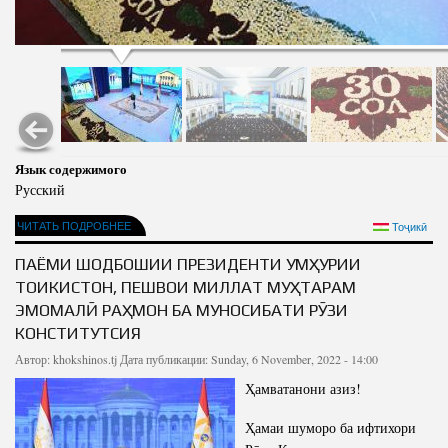
Язык содержимого
Русский
ЧИТАТЬ ПОДРОБНЕЕ
Тоҷикӣ
ПАЁМИ ШОДБОШИИ ПРЕЗИДЕНТИ ҶУМҲУРИИ
ТОҶИКИСТОН, ПЕШВОИ МИЛЛАТ МУҲТАРАМ
ЭМОМАЛӢ РАҲМОН БА МУНОСИБАТИ РӮЗИ
КОНСТИТУТСИЯ
Автор:
khokshinos.tj
Дата публикации: Sunday, 6 November, 2022 - 14:00
Ҳамватанони азиз!
Ҳамаи шуморо ба ифтихори