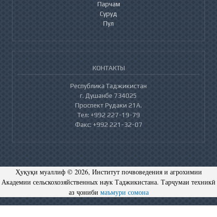
Парчам
Суруд
Пул
КОНТАКТЫ
Республика Таджикистан
г. Душанбе 734025
Проспект Рудаки 21А.
Тел: +992 227-19-79
Факс: +992 221-32-07
Ҳуқуқи муаллиф © 2026, Институт почвоведения и агрохимии
Академии сельскохозяйственных наук Таджикистана. Тарҷумаи техникӣ
аз ҷониби
маъмури сомона