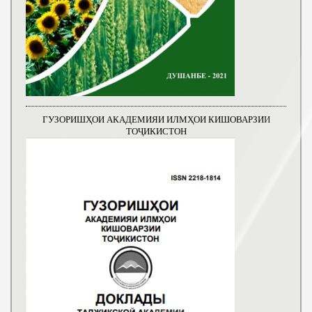
ГУЗОРИШҲОИ АКАДЕМИЯИ ИЛМҲОИ КИШОВАРЗИИ
ТОҶИКИСТОН