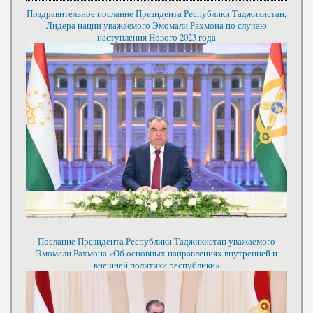
Поздравительное послание Президента Республики Таджикистан,
Лидера нации уважаемого Эмомали Рахмона по случаю
наступления Нового 2023 года
Послание Президента Республики Таджикистан уважаемого
Эмомали Рахмона «Об основных направлениях внутренней и
внешней политики республики»