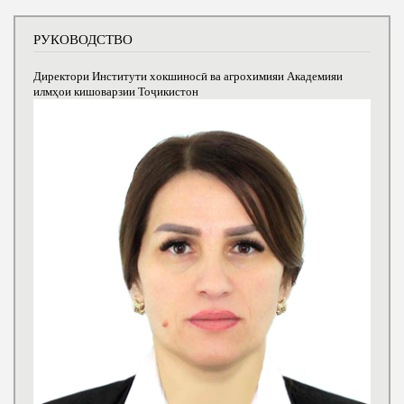
РУКОВОДСТВО
Директори Институти хокшиносӣ ва агрохимияи Академияи
илмҳои кишоварзии Тоҷикистон