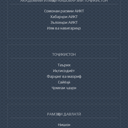
АКАДЕМИЯИ ИЛМҲОИ КИШОВАРЗИИ ТОҶИКИСТОН
Сомонаи расмии АИКТ
Хабарҳои АИКТ
Эълонҳои АИКТ
Илм ва навигариҳо
ТОҶИКИСТОН
Таърих
Иқтисодиёт
Фарҳанг ва маориф
Сайёҳӣ
Ҷомеаи ҷаҳон
РАМЗҲОИ ДАВЛАТӢ
Нишон