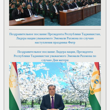
Поздравительное послание Президента Республики Таджикистан,
Лидера нации уважаемого Эмомали Рахмона по случаю
наступления праздника Фитр
Поздравительное послание Лидера нации, Президента
Республики Таджикистан уважаемого Эмомали Рахмона по
случаю Дня матери