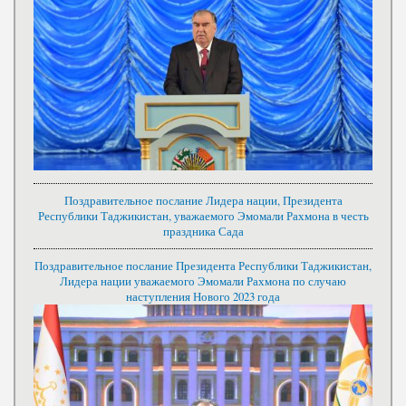
Поздравительное послание Лидера нации, Президента
Республики Таджикистан, уважаемого Эмомали Рахмона в честь
праздника Сада
Поздравительное послание Президента Республики Таджикистан,
Лидера нации уважаемого Эмомали Рахмона по случаю
наступления Нового 2023 года