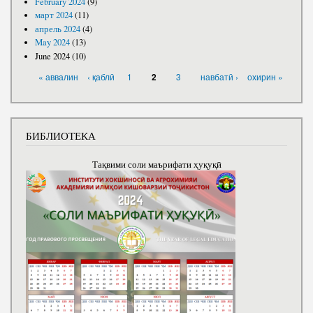
February 2024
(9)
март 2024
(11)
апрель 2024
(4)
May 2024
(13)
June 2024
(10)
PAGES
« аввалин
‹ қаблӣ
1
3
навбатӣ ›
охирин »
2
БИБЛИОТЕКА
Тақвими соли маърифати ҳуқуқӣ