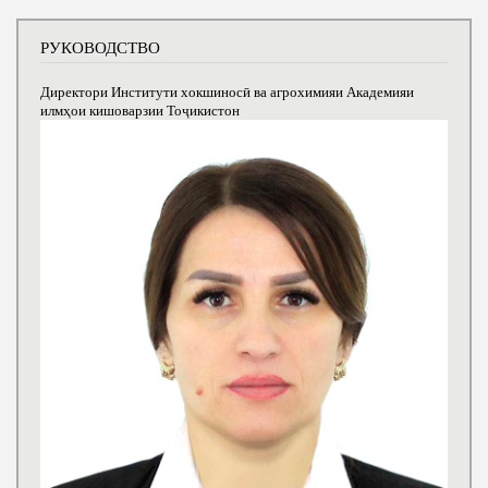
РУКОВОДСТВО
Директори Институти хокшиносӣ ва агрохимияи Академияи
илмҳои кишоварзии Тоҷикистон