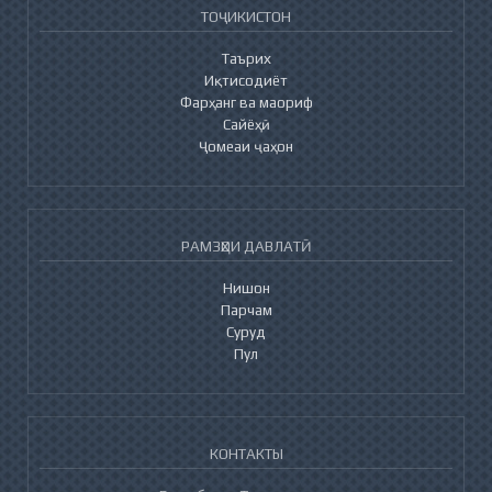
ТОҶИКИСТОН
Таърих
Иқтисодиёт
Фарҳанг ва маориф
Сайёҳӣ
Ҷомеаи ҷаҳон
РАМЗҲОИ ДАВЛАТӢ
Нишон
Парчам
Суруд
Пул
КОНТАКТЫ