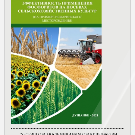
ГУЗОРИШҲОИ АКАДЕМИЯИ ИЛМҲОИ КИШОВАРЗИИ