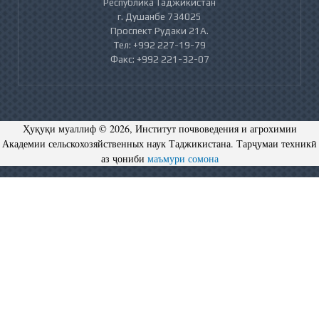
Республика Таджикистан
г. Душанбе 734025
Проспект Рудаки 21А.
Тел: +992 227-19-79
Факс: +992 221-32-07
Ҳуқуқи муаллиф © 2026, Институт почвоведения и агрохимии
Академии сельскохозяйственных наук Таджикистана. Тарҷумаи техникӣ
аз ҷониби
маъмури сомона