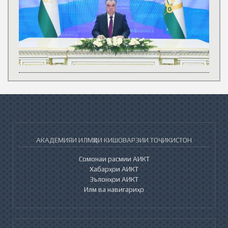
АКАДЕМИЯИ ИЛМҲОИ КИШОВАРЗИИ ТОҶИКИСТОН
Сомонаи расмии АИКТ
Хабарҳои АИКТ
Эълонҳои АИКТ
Илм ва навигариҳо