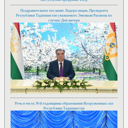
Поздравительное послание Лидера нации, Президента
Республики Таджикистан уважаемого Эмомали Рахмона по
случаю Дня матери
Речь в честь 30-й годовщины образования Вооруженных сил
Республики Таджикистан