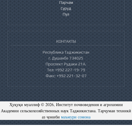
Парчам
Суруд
Пул
КОНТАКТЫ
Республика Таджикистан
г. Душанбе 734025
Проспект Рудаки 21А.
Тел: +992 227-19-79
Факс: +992 221-32-07
Ҳуқуқи муаллиф © 2026, Институт почвоведения и агрохимии
Академии сельскохозяйственных наук Таджикистана. Тарҷумаи техникӣ
аз ҷониби
маъмури сомона