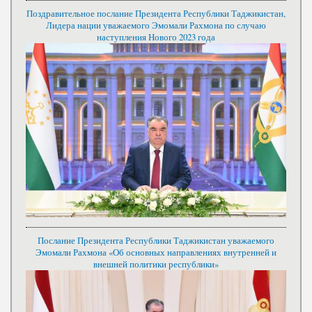
Поздравительное послание Президента Республики Таджикистан,
Лидера нации уважаемого Эмомали Рахмона по случаю
наступления Нового 2023 года
Послание Президента Республики Таджикистан уважаемого
Эмомали Рахмона «Об основных направлениях внутренней и
внешней политики республики»