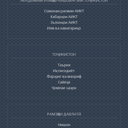
АКАДЕМИЯИ ИЛМҲОИ КИШОВАРЗИИ ТОҶИКИСТОН
Сомонаи расмии АИКТ
Хабарҳои АИКТ
Эълонҳои АИКТ
Илм ва навигариҳо
ТОҶИКИСТОН
Таърих
Иқтисодиёт
Фарҳанг ва маориф
Сайёҳӣ
Ҷомеаи ҷаҳон
РАМЗҲОИ ДАВЛАТӢ
Нишон