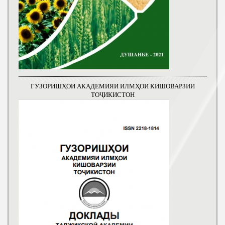
ГУЗОРИШҲОИ АКАДЕМИЯИ ИЛМҲОИ КИШОВАРЗИИ
ТОҶИКИСТОН