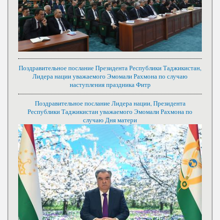
Поздравительное послание Президента Республики Таджикистан,
Лидера нации уважаемого Эмомали Рахмона по случаю
наступления праздника Фитр
Поздравительное послание Лидера нации, Президента
Республики Таджикистан уважаемого Эмомали Рахмона по
случаю Дня матери