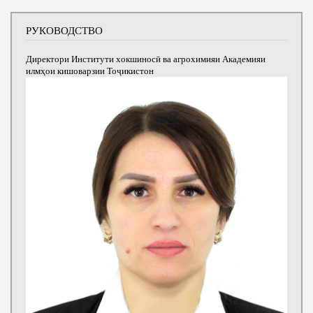
РУКОВОДСТВО
Директори Институти хокшиносӣ ва агрохимияи Академияи
илмҳои кишоварзии Тоҷикистон