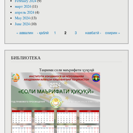
February 2024
(9)
март 2024
(11)
апрель 2024
(4)
May 2024
(13)
June 2024
(10)
PAGES
« аввалин
‹ қаблӣ
1
3
навбатӣ ›
охирин »
2
БИБЛИОТЕКА
Тақвими соли маърифати ҳуқуқӣ