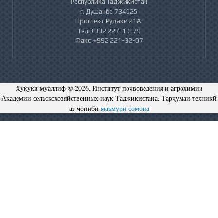
Республика Таджикистан
г. Душанбе 734025
Проспект Рудаки 21А.
Тел: +992 227-19-79
Факс: +992 221-32-07
Ҳуқуқи муаллиф © 2026, Институт почвоведения и агрохимии
Академии сельскохозяйственных наук Таджикистана. Тарҷумаи техникӣ
аз ҷониби
маъмури сомона