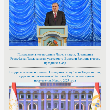
Поздравительное послание Лидера нации, Президента
Республики Таджикистан, уважаемого Эмомали Рахмона в честь
праздника Сада
Поздравительное послание Президента Республики Таджикистан,
Лидера нации уважаемого Эмомали Рахмона по случаю
наступления Нового 2023 года