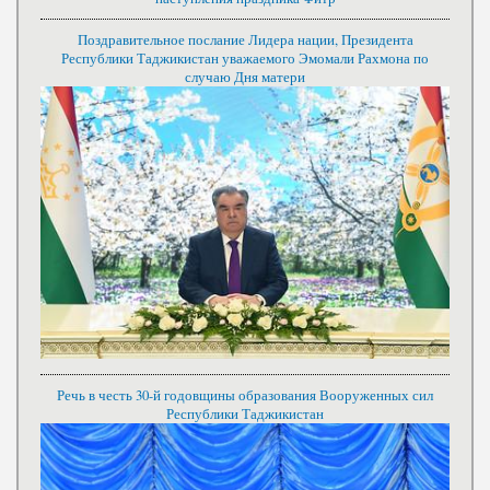
Поздравительное послание Лидера нации, Президента
Республики Таджикистан уважаемого Эмомали Рахмона по
случаю Дня матери
Речь в честь 30-й годовщины образования Вооруженных сил
Республики Таджикистан