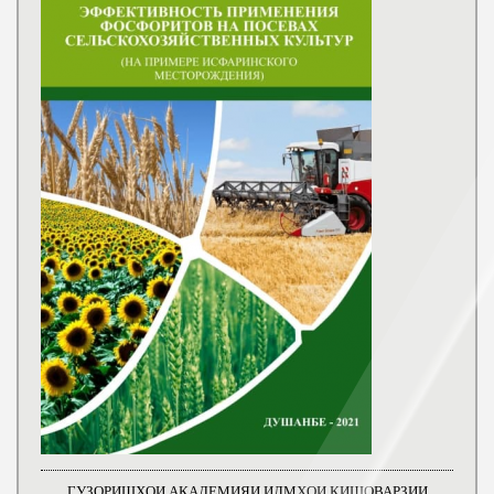
ГУЗОРИШҲОИ АКАДЕМИЯИ ИЛМҲОИ КИШОВАРЗИИ