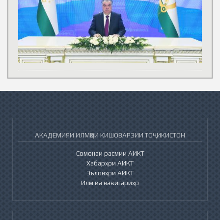
АКАДЕМИЯИ ИЛМҲОИ КИШОВАРЗИИ ТОҶИКИСТОН
Сомонаи расмии АИКТ
Хабарҳои АИКТ
Эълонҳои АИКТ
Илм ва навигариҳо