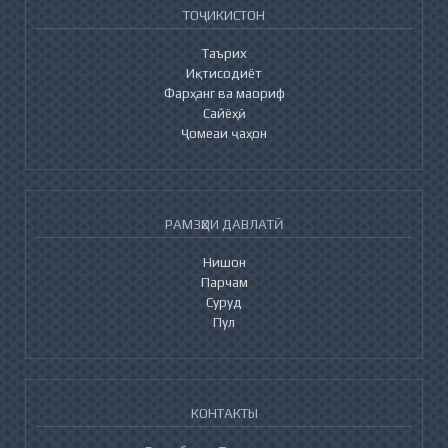
ТОҶИКИСТОН
Таърих
Иқтисодиёт
Фарҳанг ва маориф
Сайёҳӣ
Ҷомеаи ҷаҳон
РАМЗҲОИ ДАВЛАТӢ
Нишон
Парчам
Суруд
Пул
КОНТАКТЫ