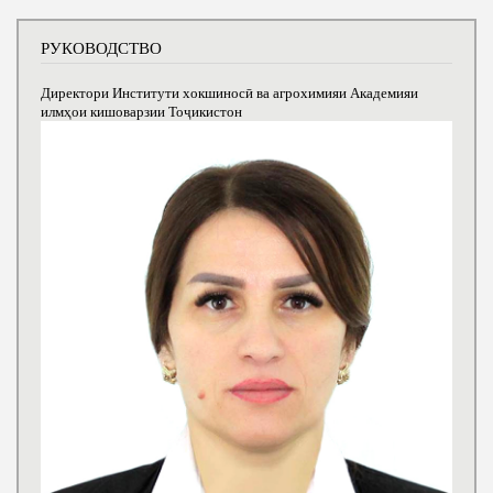
РУКОВОДСТВО
Директори Институти хокшиносӣ ва агрохимияи Академияи
илмҳои кишоварзии Тоҷикистон