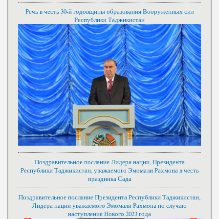
Речь в честь 30-й годовщины образования Вооруженных сил
Республики Таджикистан
Поздравительное послание Лидера нации, Президента
Республики Таджикистан, уважаемого Эмомали Рахмона в честь
праздника Сада
Поздравительное послание Президента Республики Таджикистан,
Лидера нации уважаемого Эмомали Рахмона по случаю
наступления Нового 2023 года