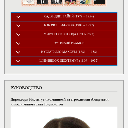
САДРИДДИН АЙНӢ (1878 – 1954)
БОБОҶОН ҒАФУРОВ (1909 – 1977)
МИРЗО ТУРСУНЗОДА (1911-1977)
ЭМОМАЛӢ РАҲМОН
НУСРАТУЛЛО МАХСУМ (1881 – 1938)
ШИРИНШОҲ ШОҲТЕМУР (1899 – 1937)
РУКОВОДСТВО
Директори Институти хокшиносӣ ва агрохимияи Академияи
илмҳои кишоварзии Тоҷикистон