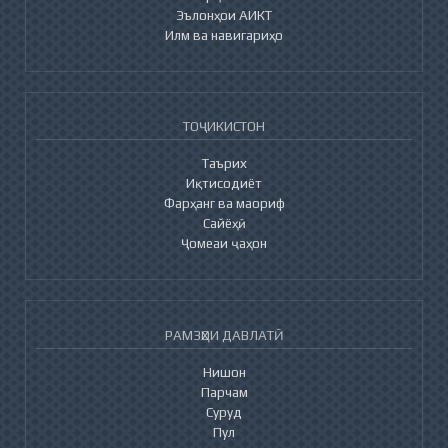
Эълонҳои АИКТ
Илм ва навигариҳо
ТОҶИКИСТОН
Таърих
Иқтисодиёт
Фарҳанг ва маориф
Сайёҳӣ
Ҷомеаи ҷаҳон
РАМЗҲОИ ДАВЛАТӢ
Нишон
Парчам
Суруд
Пул