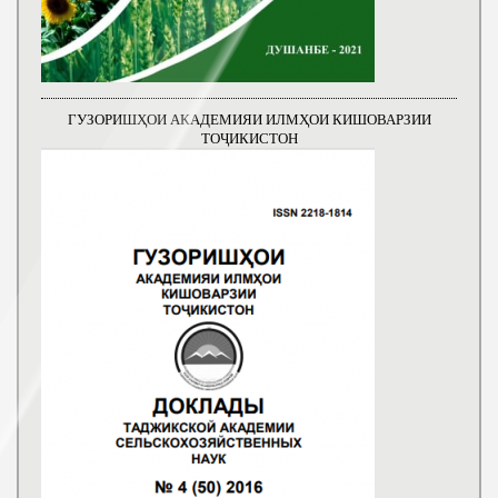
ГУЗОРИШҲОИ АКАДЕМИЯИ ИЛМҲОИ КИШОВАРЗИИ
ТОҶИКИСТОН