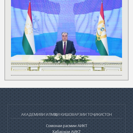
АКАДЕМИЯИ ИЛМҲОИ КИШОВАРЗИИ ТОҶИКИСТОН
Сомонаи расмии АИКТ
Хабарҳои АИКТ