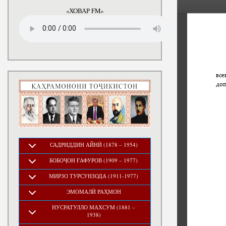
годы
«ХОВАР FM»
САДРИДДИН АЙНӢ (1878 – 1954)
БОБОҶОН ҒАФУРОВ (1909 – 1977)
МИРЗО ТУРСУНЗОДА (1911-1977)
ЭМОМАЛӢ РАҲМОН
НУСРАТУЛЛО МАХСУМ (1881 –
1938)