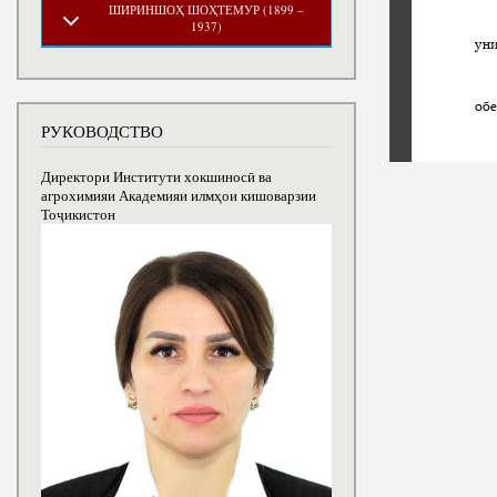
ШИРИНШОҲ ШОҲТЕМУР (1899 –
1937)
РУКОВОДСТВО
Директори Институти хокшиносӣ ва
агрохимияи Академияи илмҳои кишоварзии
Тоҷикистон