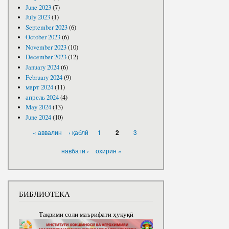
June 2023
(7)
July 2023
(1)
September 2023
(6)
October 2023
(6)
November 2023
(10)
December 2023
(12)
January 2024
(6)
February 2024
(9)
март 2024
(11)
апрель 2024
(4)
May 2024
(13)
June 2024
(10)
PAGES
« аввалин
‹ қаблӣ
1
3
2
навбатӣ ›
охирин »
БИБЛИОТЕКА
Тақвими соли маърифати ҳуқуқӣ