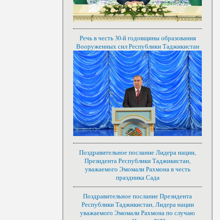
Речь в честь 30-й годовщины образования
Вооруженных сил Республики Таджикистан
Поздравительное послание Лидера нации,
Президента Республики Таджикистан,
уважаемого Эмомали Рахмона в честь
праздника Сада
Поздравительное послание Президента
Республики Таджикистан, Лидера нации
уважаемого Эмомали Рахмона по случаю