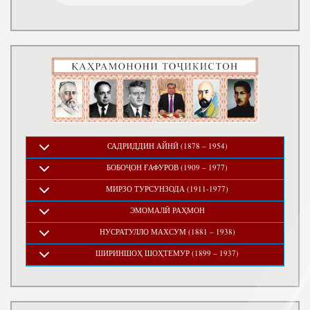
САДРИДДИН АЙНӢ (1878 – 1954)
БОБОҶОН ҒАФУРОВ (1909 – 1977)
МИРЗО ТУРСУНЗОДА (1911-1977)
ЭМОМАЛӢ РАҲМОН
НУСРАТУЛЛО МАХСУМ (1881 – 1938)
ШИРИНШОҲ ШОҲТЕМУР (1899 – 1937)