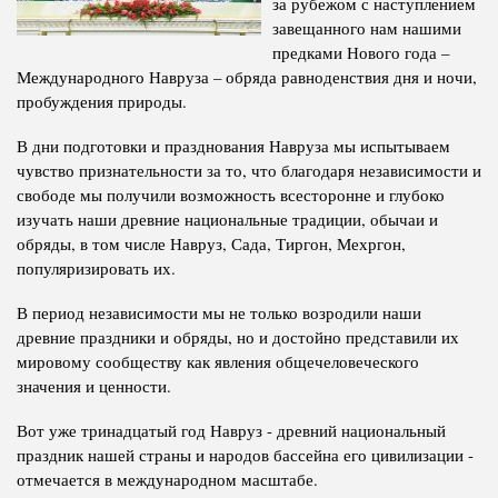
за рубежом с наступлением
завещанного нам нашими
Полномочия
Структура Института
предками Нового года –
Биография
Руководители и сотрудники
Международного Навруза – обряда равноденствия дня и ночи,
пробуждения природы.
Книги
История руководителей
Статьи
В дни подготовки и празднования Навруза мы испытываем
чувство признательности за то, что благодаря независимости и
Пресс-центр
свободе мы получили возможность всесторонне и глубоко
изучать наши древние национальные традиции, обычаи и
обряды, в том числе Навруз, Сада, Тиргон, Мехргон,
ПРЕЗИДЕНТ РЕСПУБЛИКИ ТАДЖИКИСТАН
популяризировать их.
В период независимости мы не только возродили наши
древние праздники и обряды, но и достойно представили их
мировому сообществу как явления общечеловеческого
значения и ценности.
Вот уже тринадцатый год Навруз - древний национальный
праздник нашей страны и народов бассейна его цивилизации -
отмечается в международном масштабе.