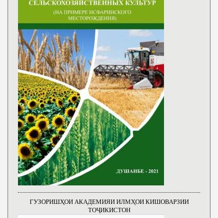
ГУЗОРИШҲОИ АКАДЕМИЯИ ИЛМҲОИ КИШОВАРЗИИ
ТОҶИКИСТОН