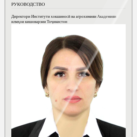
РУКОВОДСТВО
Директори Институти хокшиносӣ ва агрохимияи Академияи
илмҳои кишоварзии Тоҷикистон