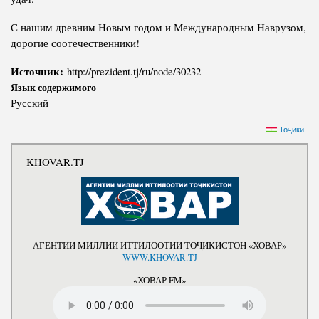
С нашим древним Новым годом и Международным Наврузом,
дорогие соотечественники!
Источник:
http://prezident.tj/ru/node/30232
Язык содержимого
Русский
Тоҷикӣ
KHOVAR.TJ
АГЕНТИИ МИЛЛИИ ИТТИЛООТИИ ТОҶИКИСТОН «ХОВАР»
WWW.KHOVAR.TJ
«ХОВАР FM»