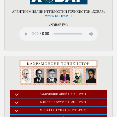
АГЕНТИИ МИЛЛИИ ИТТИЛООТИИ ТОҶИКИСТОН «ХОВАР»
WWW.KHOVAR.TJ
«ХОВАР FM»
САДРИДДИН АЙНӢ (1878 – 1954)
БОБОҶОН ҒАФУРОВ (1909 – 1977)
МИРЗО ТУРСУНЗОДА (1911-1977)