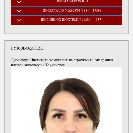
ЭМОМАЛӢ РАҲМОН
НУСРАТУЛЛО МАХСУМ (1881 – 1938)
ШИРИНШОҲ ШОҲТЕМУР (1899 – 1937)
РУКОВОДСТВО
Директори Институти хокшиносӣ ва агрохимияи Академияи
илмҳои кишоварзии Тоҷикистон