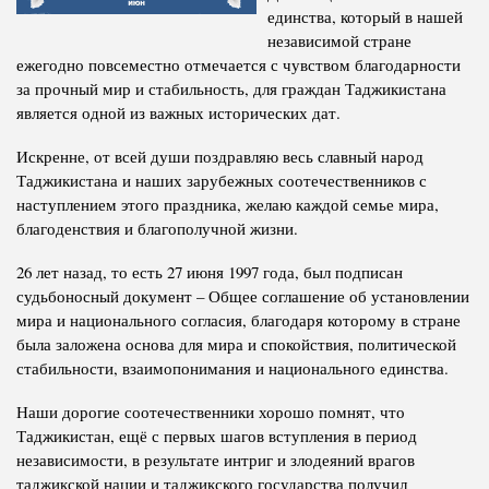
единства, который в нашей
Полномочия
Структура Института
независимой стране
ежегодно повсеместно отмечается с чувством благодарности
Биография
Руководители и сотрудники
за прочный мир и стабильность, для граждан Таджикистана
Книги
является одной из важных исторических дат.
История руководителей
Статьи
Искренне, от всей души поздравляю весь славный народ
Пресс-центр
Таджикистана и наших зарубежных соотечественников с
наступлением этого праздника, желаю каждой семье мира,
благоденствия и благополучной жизни.
ПРЕЗИДЕНТ РЕСПУБЛИКИ ТАДЖИКИСТАН
26 лет назад, то есть 27 июня 1997 года, был подписан
судьбоносный документ – Общее соглашение об установлении
мира и национального согласия, благодаря которому в стране
была заложена основа для мира и спокойствия, политической
стабильности, взаимопонимания и национального единства.
Наши дорогие соотечественники хорошо помнят, что
Таджикистан, ещё с первых шагов вступления в период
независимости, в результате интриг и злодеяний врагов
таджикской нации и таджикского государства получил