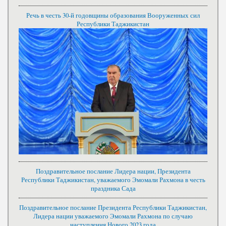
Речь в честь 30-й годовщины образования Вооруженных сил
Республики Таджикистан
Поздравительное послание Лидера нации, Президента
Республики Таджикистан, уважаемого Эмомали Рахмона в честь
праздника Сада
Поздравительное послание Президента Республики Таджикистан,
Лидера нации уважаемого Эмомали Рахмона по случаю
наступления Нового 2023 года