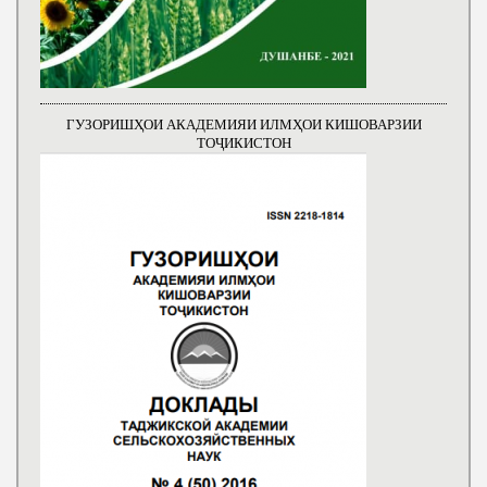
ГУЗОРИШҲОИ АКАДЕМИЯИ ИЛМҲОИ КИШОВАРЗИИ
ТОҶИКИСТОН