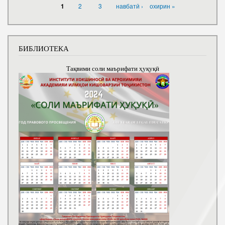
PAGES
2
3
навбатӣ ›
охирин »
1
БИБЛИОТЕКА
Тақвими соли маърифати ҳуқуқӣ