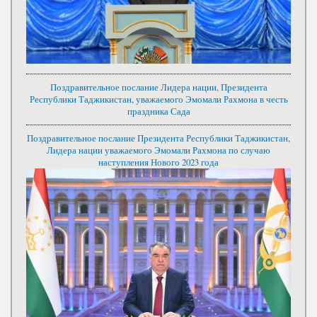
Поздравительное послание Лидера нации, Президента
Республики Таджикистан, уважаемого Эмомали Рахмона в честь
праздника Сада
Поздравительное послание Президента Республики Таджикистан,
Лидера нации уважаемого Эмомали Рахмона по случаю
наступления Нового 2023 года