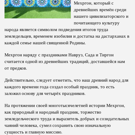
Мехргон, который с
Полномочия
Структура Института
древнейших времён среди
нашего цивилизаторского и
Биография
Руководители и сотрудники
почитающего культуру
Книги
народа является символом подведения итогов труда
История руководителей
земледельцев, временем изобилия и достатка на дастарханах в
Статьи
каждой семье нашей священной Родины.
Пресс-центр
Мехргон наряду с праздниками Навруз, Сада и Тиргон
считается одной из древнейших традиций, доставшейся нам
ПРЕЗИДЕНТ РЕСПУБЛИКИ ТАДЖИКИСТАН
от предков.
Действительно, следует отметить, что наш древний народ для
каждого времени года создал особый праздник, то есть
заложил основу для четырёх праздников.
На протяжении своей многотысячелетней истории Мехргон,
как природный и народный праздник, торжество
земледельческого труда и выразитель добрых и созидательных
чаяний человека, сумел сохранить свою изначальную
сущность и главную миссию.