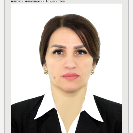
илмҳои кишоварзии Тоҷикистон