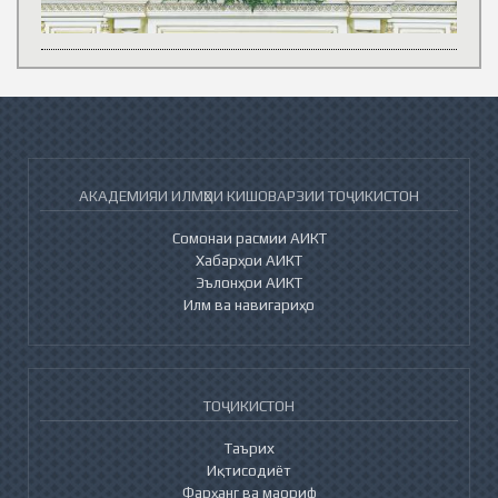
АКАДЕМИЯИ ИЛМҲОИ КИШОВАРЗИИ ТОҶИКИСТОН
Сомонаи расмии АИКТ
Хабарҳои АИКТ
Эълонҳои АИКТ
Илм ва навигариҳо
ТОҶИКИСТОН
Таърих
Иқтисодиёт
Фарҳанг ва маориф