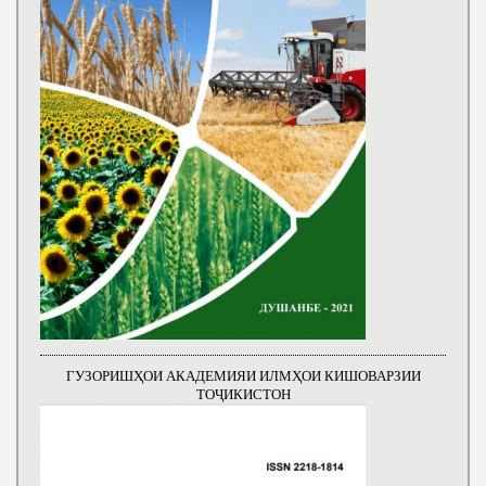
ГУЗОРИШҲОИ АКАДЕМИЯИ ИЛМҲОИ КИШОВАРЗИИ
ТОҶИКИСТОН