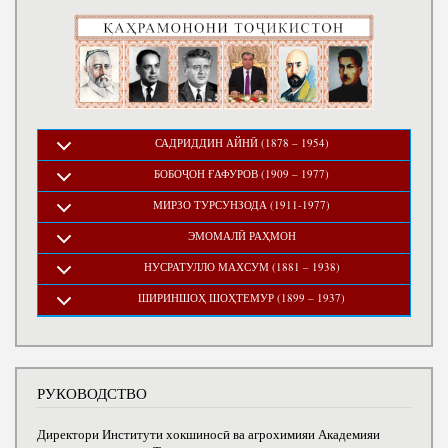
САДРИДДИН АЙНӢ (1878 – 1954)
БОБОҶОН ҒАФУРОВ (1909 – 1977)
МИРЗО ТУРСУНЗОДА (1911-1977)
ЭМОМАЛӢ РАҲМОН
НУСРАТУЛЛО МАХСУМ (1881 – 1938)
ШИРИНШОҲ ШОҲТЕМУР (1899 – 1937)
РУКОВОДСТВО
Директори Институти хокшиносӣ ва агрохимияи Академияи