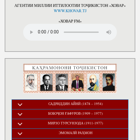
АГЕНТИИ МИЛЛИИ ИТТИЛООТИИ ТОҶИКИСТОН «ХОВАР»
WWW.KHOVAR.TJ
«ХОВАР FM»
САДРИДДИН АЙНӢ (1878 – 1954)
БОБОҶОН ҒАФУРОВ (1909 – 1977)
МИРЗО ТУРСУНЗОДА (1911-1977)
ЭМОМАЛӢ РАҲМОН