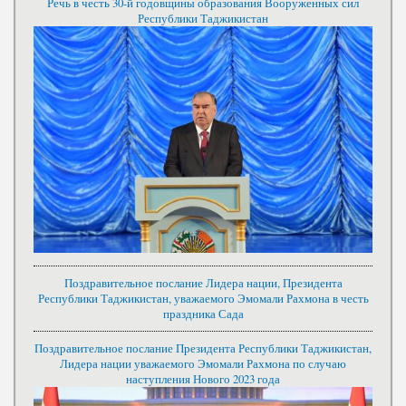
Речь в честь 30-й годовщины образования Вооруженных сил
Республики Таджикистан
Поздравительное послание Лидера нации, Президента
Республики Таджикистан, уважаемого Эмомали Рахмона в честь
праздника Сада
Поздравительное послание Президента Республики Таджикистан,
Лидера нации уважаемого Эмомали Рахмона по случаю
наступления Нового 2023 года