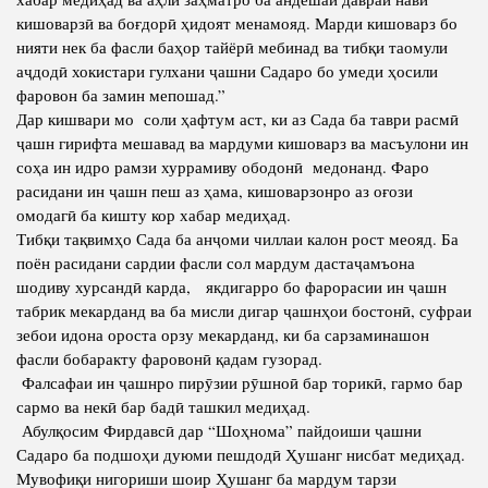
кишоварзӣ ва боғдорӣ ҳидоят менамояд. Марди кишоварз бо
нияти нек ба фасли баҳор тайёрӣ мебинад ва тибқи таомули
аҷдодӣ хокистари гулхани ҷашни Садаро бо умеди ҳосили
фаровон ба замин мепошад.”
Дар кишвари мо соли ҳафтум аст, ки аз Сада ба таври расмӣ
ҷашн гирифта мешавад ва мардуми кишоварз ва масъулони ин
соҳа ин идро рамзи хуррамиву ободонӣ медонанд. Фаро
расидани ин ҷашн пеш аз ҳама, кишоварзонро аз оғози
омодагӣ ба кишту кор хабар медиҳад.
Тибқи тақвимҳо Сада ба анҷоми чиллаи калон рост меояд. Ба
поён расидани сардии фасли сол мардум дастаҷамъона
шодиву хурсандӣ карда, якдигарро бо фарорасии ин ҷашн
табрик мекарданд ва ба мисли дигар ҷашнҳои бостонӣ, суфраи
зебои идона ороста орзу мекарданд, ки ба сарзаминашон
фасли бобаракту фаровонӣ қадам гузорад.
Фалсафаи ин ҷашнро пирӯзии рӯшноӣ бар торикӣ, гармо бар
сармо ва некӣ бар бадӣ ташкил медиҳад.
Абулқосим Фирдавсӣ дар “Шоҳнома” пайдоиши ҷашни
Садаро ба подшоҳи дуюми пешдодӣ Ҳушанг нисбат медиҳад.
Мувофиқи нигориши шоир Ҳушанг ба мардум тарзи