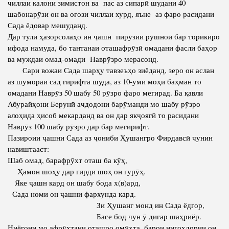
чиллаи калони зимистон ва пас аз сипарӣ шудани 40
шабонарӯзи он ва оғози чиллаи хурд, яъне аз фаро расидани
Сада ёдовар мешуданд.
Дар тули ҳазорсолаҳо ин ҷашн пирӯзии рӯшноӣ бар торикиро
ифода намуда, бо тантанаи оташафрӯзӣ омадани фасли баҳор
ва муждаи омад-омади Наврӯзро мерасонд.
Сари вожаи Сада шарҳу тавзеъҳо зиёданд, зеро он аслан
аз шумораи сад гирифта шуда, аз 10-уми моҳи баҳман то
омадани Наврӯз 50 шабу 50 рӯзро фаро мегирад. Ба қавли
Абурайҳони Берунӣ аҷдодони барӯманди мо шабу рӯзро
алоҳида ҳисоб мекарданд ва он дар якҷоягӣ то расидани
Наврӯз 100 шабу рӯзро дар бар мегирифт.
Пазироии ҷашни Сада аз ҷониби Ҳушангро Фирдавсӣ чунин
навиштааст:
Шаб омад, барафрӯхт оташ ба кӯҳ,
Ҳамон шоҳу дар гирди шоҳ он гурӯҳ.
Яке ҷашн кард он шабу бода х(в)ард,
Сада номи он ҷашни фархунда кард.
Зи Ҳушанг монд ин Сада ёдгор,
Басе бод чун ӯ дигар шаҳриёр.
Ниёгони мо афрӯхтани оташро омӯхта, барои нигоҳдории он