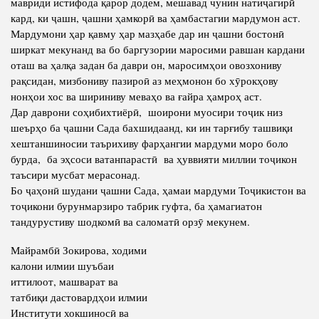
мавриди истифода қарор додем, мешавад чунин натиҷагирӣ
кард, ки ҷашн, ҷашни ҳамкорӣ ва ҳамбастагии мардумон аст.
Мардумони ҳар қавму ҳар мазҳабе дар ин ҷашни бостонӣ
ширкат мекунанд ва бо баргузории маросими равшан кардани
оташ ва ҳалқа задан ба даври он, маросимҳои овозхониву
рақсидан, мизбониву пазироӣ аз меҳмонон бо хӯрокҳову
нонҳои хос ва шириниву меваҳо ва ғайра ҳамроҳ аст.
Дар даврони соҳибихтиёрӣ, шоирони муосири тоҷик низ
шеърҳо ба ҷашни Сада бахшидаанд, ки ин тарғибу ташвиқи
хештаншиносии таърихиву фарҳангии мардуми моро боло
бурда, ба эҳсоси ватанпарастӣ ва ҳуввияти миллии тоҷикон
таъсири мусбат мерасонад.
Бо ҷаҳонӣ шудани ҷашни Сада, ҳамаи мардуми Тоҷикистон ва
тоҷикони бурунмарзиро табрик гуфта, ба ҳамагиатон
тандурустиву шодкомӣ ва саломатӣ орзӯ мекунем.
Майрамбӣ Зокирова, ходими
калони илмии шуъбаи
иттилоот, машварат ва
татбиқи дастовардҳои илмии
Институти хокшиносӣ ва