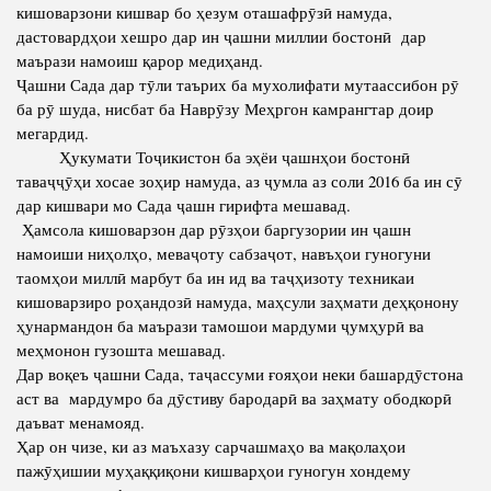
кишоварзони кишвар бо ҳезум оташафрӯзӣ намуда,
дастовардҳои хешро дар ин ҷашни миллии бостонӣ дар
маърази намоиш қарор медиҳанд.
Ҷашни Сада дар тӯли таърих ба мухолифати мутаассибон рӯ
ба рӯ шуда, нисбат ба Наврӯзу Меҳргон камрангтар доир
мегардид.
Ҳукумати Тоҷикистон ба эҳёи ҷашнҳои бостонӣ
таваҷҷӯҳи хосае зоҳир намуда, аз ҷумла аз соли 2016 ба ин сӯ
дар кишвари мо Сада ҷашн гирифта мешавад.
Ҳамсола кишоварзон дар рӯзҳои баргузории ин ҷашн
намоиши ниҳолҳо, меваҷоту сабзаҷот, навъҳои гуногуни
таомҳои миллӣ марбут ба ин ид ва таҷҳизоту техникаи
кишоварзиро роҳандозӣ намуда, маҳсули заҳмати деҳқонону
ҳунармандон ба маърази тамошои мардуми ҷумҳурӣ ва
меҳмонон гузошта мешавад.
Дар воқеъ ҷашни Сада, таҷассуми ғояҳои неки башардӯстона
аст ва мардумро ба дӯстиву бародарӣ ва заҳмату ободкорӣ
даъват менамояд.
Ҳар он чизе, ки аз маъхазу сарчашмаҳо ва мақолаҳои
пажӯҳишии муҳаққиқони кишварҳои гуногун хондему