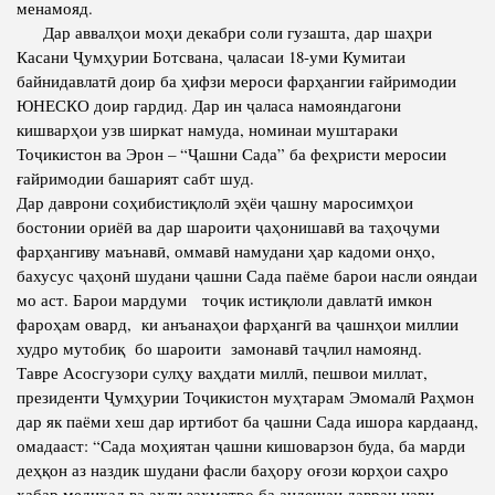
менамояд.
Дар аввалҳои моҳи декабри соли гузашта, дар шаҳри
Полномочия
Структура Института
Касани Ҷумҳурии Ботсвана, ҷаласаи 18-уми Кумитаи
Биография
Руководители и сотрудники
байнидавлатӣ доир ба ҳифзи мероси фарҳангии ғайримодии
ЮНЕСКО доир гардид. Дар ин ҷаласа намояндагони
Книги
История руководителей
кишварҳои узв ширкат намуда, номинаи муштараки
Статьи
Тоҷикистон ва Эрон – “Ҷашни Сада” ба феҳристи меросии
ғайримодии башарият сабт шуд.
Пресс-центр
Дар даврони соҳибистиқлолӣ эҳёи ҷашну маросимҳои
бостонии ориёӣ ва дар шароити ҷаҳонишавӣ ва таҳоҷуми
ПРЕЗИДЕНТ РЕСПУБЛИКИ ТАДЖИКИСТАН
фарҳангиву маънавӣ, оммавӣ намудани ҳар кадоми онҳо,
бахусус ҷаҳонӣ шудани ҷашни Сада паёме барои насли ояндаи
мо аст. Барои мардуми тоҷик истиқлоли давлатӣ имкон
фароҳам овард, ки анъанаҳои фарҳангӣ ва ҷашнҳои миллии
худро мутобиқ бо шароити замонавӣ таҷлил намоянд.
Тавре Асосгузори сулҳу ваҳдати миллӣ, пешвои миллат,
президенти Ҷумҳурии Тоҷикистон муҳтарам Эмомалӣ Раҳмон
дар як паёми хеш дар иртибот ба ҷашни Сада ишора кардаанд,
омадааст: “Сада моҳиятан ҷашни кишоварзон буда, ба марди
деҳқон аз наздик шудани фасли баҳору оғози корҳои саҳро
хабар медиҳад ва аҳли заҳматро ба андешаи давраи нави