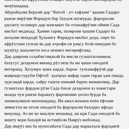
мекӯшиданд.
Абурайҳони Берунӣ дар “Китоб - ут-тафҳим” ҷашни Садаро
рамзи пирӯзии Фаридун бар Заҳҳок шумурда, фарорасии
адолату осоишро дар мамлакат ба оташафрӯзии ойини Сада
нисбат медиҳад. Ҳамин тариқ, пазироии ҷашни Садаро ба
шоҳони пешдодӣ Ҳушангу Фаридун нисбат дода, онро бо
афрӯхтани гулхан ва дар атрофи он рақсу бозӣ намудан бо
шукӯҳу шаҳомоти хоса пешвоз мегирифтанд.
Дар даврони соҳибистиқлолӣ ба мисли гузаштагонамон,
бахусус деҳқонон якчанд рӯз пеш ба ин ҷашн омодагӣ
мегиранд. Ҳезумро ҷамъ карда, барои гулханафрӯзӣ дар
мавриди ғуруби Офтоб ҳазорҳо нафар одам гирди ҳам омада,
хурсандӣ карда, сайру гашти оммавӣ барпо менамоянд. Дар
гузаштаҳо фардои рӯзи Сада баъзе деҳқонон аз хокистари
монда чун рамзи баракату фаровонии ҳосил бурда ба
заминҳояшон мепошиданд. Ин амал маънои поён ёфтани
зимистон ва оғози омодагӣ ба фарорасии баҳорро ифода
мекунад. Аз ин ҷо маълум мешавад, ки иди Сада омодагӣ ба
кишту кори баҳорӣ ва истиқболи Наврӯз мебошад.
Дар имрӯз низ ба муносибати Сада дар марказҳои фарҳангӣ