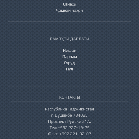
Сайёҳӣ
Ҷомеаи ҷаҳон
РАМЗҲОИ ДАВЛАТӢ
Нишон
Парчам
Суруд
Пул
КОНТАКТЫ
Республика Таджикистан
г. Душанбе 734025
Проспект Рудаки 21А.
Тел: +992 227-19-79
Факс: +992 221-32-07