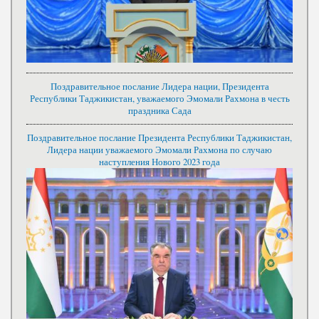
Поздравительное послание Лидера нации, Президента
Республики Таджикистан, уважаемого Эмомали Рахмона в честь
праздника Сада
Поздравительное послание Президента Республики Таджикистан,
Лидера нации уважаемого Эмомали Рахмона по случаю
наступления Нового 2023 года