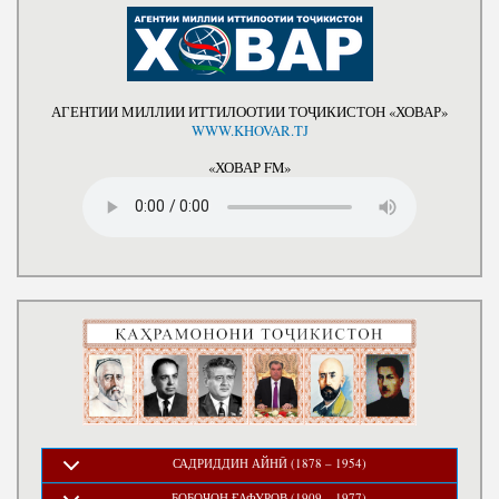
АГЕНТИИ МИЛЛИИ ИТТИЛООТИИ ТОҶИКИСТОН «ХОВАР»
WWW.KHOVAR.TJ
«ХОВАР FM»
САДРИДДИН АЙНӢ (1878 – 1954)
БОБОҶОН ҒАФУРОВ (1909 – 1977)