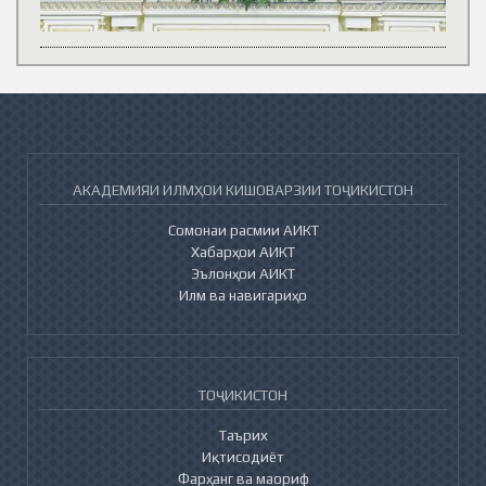
АКАДЕМИЯИ ИЛМҲОИ КИШОВАРЗИИ ТОҶИКИСТОН
Сомонаи расмии АИКТ
Хабарҳои АИКТ
Эълонҳои АИКТ
Илм ва навигариҳо
ТОҶИКИСТОН
Таърих
Иқтисодиёт
Фарҳанг ва маориф