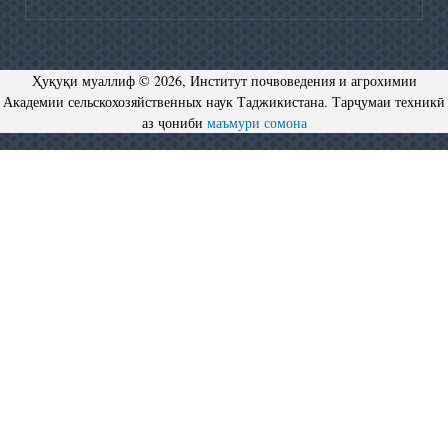
Ҳуқуқи муаллиф © 2026, Институт почвоведения и агрохимии
Академии сельскохозяйственных наук Таджикистана. Тарҷумаи техникӣ
аз ҷониби
маъмури сомона