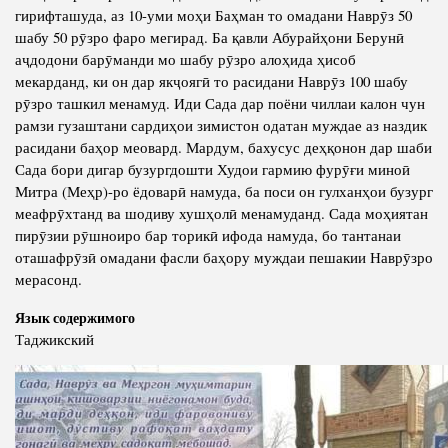
гирифташуда, аз 10-уми моҳи Баҳман то омадани Наврӯз 50
шабу 50 рӯзро фаро мегирад. Ба қавли Абурайҳони Берунӣ
аҷдодони барӯманди мо шабу рӯзро алоҳида ҳисоб
мекарданд, ки он дар якҷоягӣ то расидани Наврӯз 100 шабу
рӯзро ташкил менамуд. Иди Сада дар поёни чиллаи калон чун
рамзи гузаштани сардиҳои зимистон одатан муждае аз наздик
расидани баҳор меовард. Мардум, бахусус деҳқонон дар шаби
Сада бори дигар бузургдошти Худои гармию фурӯғи миноӣ
Митра (Меҳр)-ро ёдоварӣ намуда, ба поси он гулханҳои бузург
меафрӯхтанд ва шодиву хушҳолӣ менамуданд. Сада моҳиятан
пирӯзии рӯшноиро бар торикӣ ифода намуда, бо тантанаи
оташафрӯзӣ омадани фасли баҳору муждаи пешакии Наврӯзро
мерасонд.
Язык содержимого
Таджикский