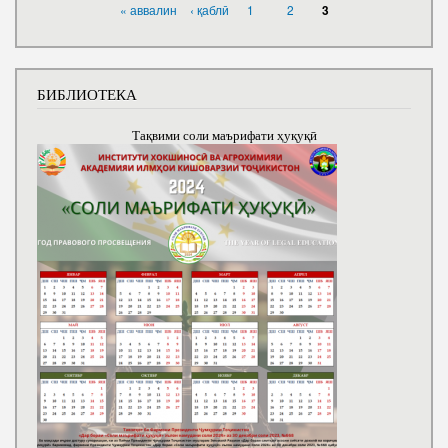
PAGES
« аввалин
‹ қаблӣ
1
2
3
БИБЛИОТЕКА
Тақвими соли маърифати ҳуқуқӣ