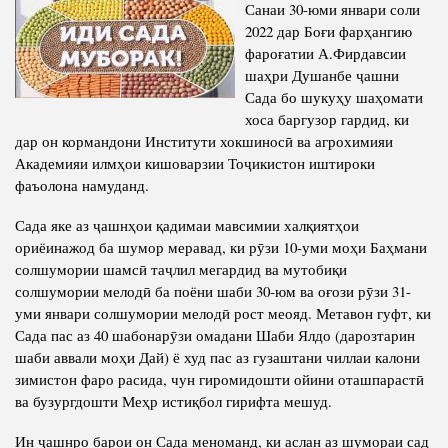
Санаи 30-юми январи соли
Полномочия
Структура Института
2022 дар Боғи фарҳангию
фароғатии А.Фирдавсии
Биография
Руководители и сотрудники
шаҳри Душанбе ҷашни
Книги
Сада бо шукуҳу шаҳомати
История руководителей
хоса баргузор гардид, ки
Статьи
дар он кормандони Институти хокшиносӣ ва агрохимияи
Пресс-центр
Академияи илмҳои кишоварзии Тоҷикистон иштироки
фаъолона намуданд.
ПРЕЗИДЕНТ РЕСПУБЛИКИ ТАДЖИКИСТАН
Сада яке аз ҷашнҳои қадимаи мавсимии халқиятҳои
ориёинажод ба шумор меравад, ки рӯзи 10-уми моҳи Баҳмани
солшумории шамсӣ таҷлил мегардид ва мутобиқи
солшумории мелодӣ ба поёни шаби 30-юм ва оғози рӯзи 31-
уми январи солшумории мелодӣ рост меояд. Метавон гуфт, ки
Сада пас аз 40 шабонарӯзи омадани Шаби Ялдо (дарозтарин
шаби аввали моҳи Дай) ё худ пас аз гузаштани чиллаи калони
зимистон фаро расида, чун гиромидошти ойини оташпарастӣ
ва бузургдошти Меҳр истиқбол гирифта мешуд.
Ин ҷашнро барои он Сада меноманд, ки аслан аз шумораи сад