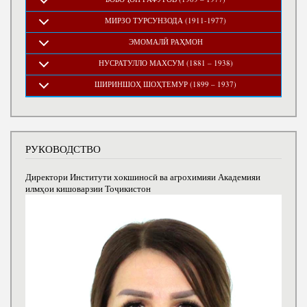
МИРЗО ТУРСУНЗОДА (1911-1977)
ЭМОМАЛӢ РАҲМОН
НУСРАТУЛЛО МАХСУМ (1881 – 1938)
ШИРИНШОҲ ШОҲТЕМУР (1899 – 1937)
РУКОВОДСТВО
Директори Институти хокшиносӣ ва агрохимияи Академияи
илмҳои кишоварзии Тоҷикистон