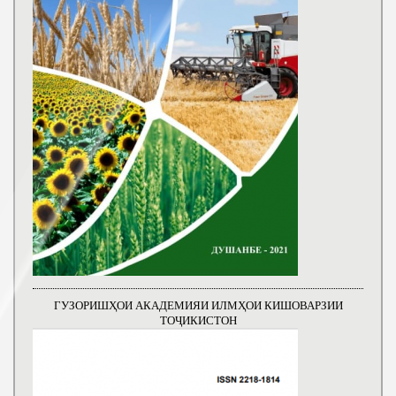
ГУЗОРИШҲОИ АКАДЕМИЯИ ИЛМҲОИ КИШОВАРЗИИ
ТОҶИКИСТОН