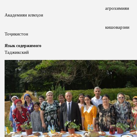
агрохимияи
Академияи илмҳои
кишоварзии
Тоҷикистон
Язык содержимого
Таджикский