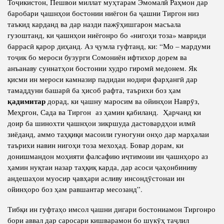
Тоҷикистон, Пешвои миллат муҳтарам Эмомалӣ Раҳмон дар
баробари ҷашнҳои бостонии ниёгон ба ҷашни Тиргон низ
таъкид карданд ва дар назди пажӯҳишгарон масъала
гузоштанд, ки ҷашнҳои ниёгонро бо «нигоҳи тоза» мавриди
баррасӣ қарор диҳанд. Аз ҷумла гуфтанд, ки: “Мо – мардуми
тоҷик бо мероси бузурги Сомониён ифтихор дорем ва
анъанаву суннатҳои бостонии худро гиромӣ медонем. Як
қисми ин мероси камназир падидаи нодири фарҳангӣ дар
тамаддуни башарӣ ба ҳисоб рафта, таърихи боз ҳам
қадимитар
дорад, ки ҷашну маросим ва ойинҳои Наврӯз,
Меҳргон, Сада ва Тиргон аз ҳамин қабиланд. Ҳарчанд ки
доир ба шинохти ҷашнҳои зикршуда дастовардҳои илмӣ
зиёданд, аммо таҳқиқи масоили гуногуни онҳо дар марҳалаи
таърихи навин нигоҳи тоза мехоҳад. Бовар дорам, ки
донишмандон моҳияти фалсафию иҷтимоии ин ҷашнҳоро аз
ҳамин нуқтаи назар таҳқиқ карда, дар асоси ҷаҳонбиниву
андешаҳои муосир ҷавҳари асливу инсондӯстонаи ин
ойинҳоро боз ҳам равшантар месозанд”.
Тибқи ин гуфтаҳо имсол ҷашни дигари бостониамон Тиргонро
бори аввал дар саросари кишварамон бо шукӯҳ таҷлил