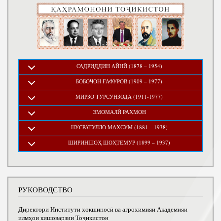
САДРИДДИН АЙНӢ (1878 – 1954)
БОБОҶОН ҒАФУРОВ (1909 – 1977)
МИРЗО ТУРСУНЗОДА (1911-1977)
ЭМОМАЛӢ РАҲМОН
НУСРАТУЛЛО МАХСУМ (1881 – 1938)
ШИРИНШОҲ ШОҲТЕМУР (1899 – 1937)
РУКОВОДСТВО
Директори Институти хокшиносӣ ва агрохимияи Академияи
илмҳои кишоварзии Тоҷикистон