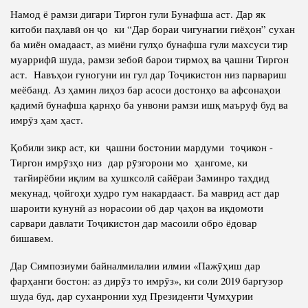
Намод ё рамзи дигари Тиргон гули Бунафша аст. Дар як
китоби паҳлавӣ он ҷо ки “Дар бораи чигунагии гиёҳон” сухан
ба миён омадааст, аз миёни гулҳо бунафша гули махсуси тир
муаррифӣ шуда, рамзи зебоӣ барои тирмоҳ ва ҷашни Тиргон
аст. Навъҳои гуногуни ин гул дар Тоҷикистон низ парвариш
меёбанд. Аз ҳамин лиҳоз бар асоси достонҳо ва афсонаҳои
қадимӣ бунафша қарнҳо ба унвони рамзи ишқ маъруф буд ва
имрӯз ҳам ҳаст.
Қобили зикр аст, ки ҷашни бостонии мардуми тоҷикон -
Тиргон имрӯзҳо низ дар рӯзгорони мо ҳангоме, ки
тағйирёбии иқлим ва хушксолӣ сайёраи Заминро таҳдид
мекунад, ҷойгоҳи худро гум накардааст. Ба маврид аст дар
шароити кунунӣ аз норасоии об дар ҷаҳон ва иқдомоти
сарвари давлати Тоҷикистон дар масоили обро ёдовар
бишавем.
Дар Симпозиуми байналмилалии илмии «Пажӯҳиш дар
фарҳанги бостон: аз дирӯз то имрӯз», ки соли 2019 баргузор
шуда буд, дар суханронии худ Президенти Ҷумҳурии