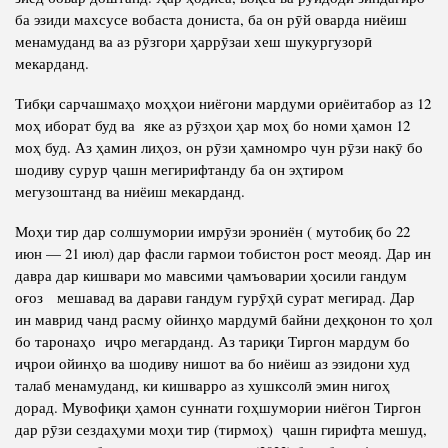
ба эзиди махсусе вобаста дониста, ба он рӯй оварда ниёиш
менамуданд ва аз рӯзгори ҳаррӯзаи хеш шукургузорӣ
мекарданд.
Тибқи сарчашмаҳо моҳҳои ниёгони мардуми ориёитабор аз 12
моҳ иборат буд ва яке аз рӯзҳои ҳар моҳ бо номи ҳамон 12
моҳ буд. Аз ҳамин лиҳоз, он рӯзи ҳамномро чун рӯзи накӯ бо
шодиву сурур ҷашн мегирифтанду ба он эҳтиром
мегузоштанд ва ниёиш мекарданд.
Моҳи тир дар солшумории имрӯзи эрониён ( мутобиқ бо 22
июн — 21 июл) дар фасли гармои тобистон рост меояд. Дар ин
давра дар кишвари мо мавсими ҷамъоварии ҳосили гандум
оғоз мешавад ва дарави гандум гурӯҳӣ сурат мегирад. Дар
ин маврид чанд расму ойинҳо мардумӣ байни деҳқонон то ҳол
бо таронаҳо иҷро мегарданд. Аз тариқи Тиргон мардум бо
иҷрои ойинҳо ва шодиву нишот ва бо ниёиш аз эзидони худ
талаб менамуданд, ки кишварро аз хушксолӣ эмин нигоҳ
дорад. Мувофиқи ҳамон суннати гоҳшумории ниёгон Тиргон
дар рӯзи сездаҳуми моҳи тир (тирмоҳ) ҷашн гирифта мешуд,