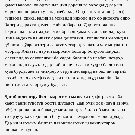
ҳамон касоне, ки орзӯе дар дил доранд ва мехоҳанд дар ин
маросим ширкат кунанд, мебарад. Онҳо ангуштарин (чала),
гушвора, сикка, калид ва монанди инҳоро дар об андохта онро
ба зери дарахти ҳамешасабз мебаранд. Дар рӯзи ҷашни
Тиргон ва пас аз маросими обрезон ҳама касоне, ки дар кӯза
чизе андохта ва нияту орзуе доштаанд, гирди ҳам меоянд ва
дӯшиза дӯлро аз зери дарахт мегирад ва назди ҷамъшудагон
меорад. Албатта дар ин маросим бештар бонувон ширкат
мекунанд ва солхурдгон бо садои баланд ба навбат шеърҳо
мехонанд ва духтар дар поёни шеър дасти худро ба дохили
кӯза бурда, яке аз чизҳоеро берун меоварад ва бад ин тартиб
соҳиби он чиз мефаҳмад, ки шеъри хондашуда марбут ба
нияти хоста ва орзӯи ӯ будааст.
Дастбанди тиру бод
- маросими мазкур аз ҳафт ресмон ба
ҳафт ранги гуногун бофта шудааст. Дар рӯзи бод (баъд аз нуҳ
рӯз) онро дар ҷои баланде мемонанд ва ё дар об меандозанд,
то орзӯву ҳавасҳояшон ба унвони паёмрасон амалӣ гардад.
Дар ин маросим бештар ҷавонписарону ҷавондухтарон
ширкат мекунанд.