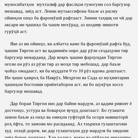
муносибатҳои мухталиф дар фаслҳои гуногуни сол баргузор
Полномочия
Структура Института
мешавад, зиёд аст. Лекин мутаассифона баъзе аз расму
ойинҳои онҳо ба фаромӯшӣ рафтааст. Зимни таҳқиқ он чӣ дар
Биография
Руководители и сотрудники
аксари ин ҷашнҳо ба чашм мехӯрад, аз шодиву нишоти
Книги
гурӯҳӣ аст.
История руководителей
Статьи
Яке аз ин ойинҳо, ки албатта каме ба фаромӯшӣ рафта буд,
Пресс-центр
ҷашни Тиргон аст ва қадимиён онро дар рӯзи сездаҳуми тир
баргузор мекарданд. Дар воқеъ ҷашни фархундаи Тиргон
оғози он рӯз аз рӯзи тир аз моҳи тир мебошад. дар баъзе
ПРЕЗИДЕНТ РЕСПУБЛИКИ ТАДЖИКИСТАН
ҷойҳо омадааст, ки ба муддати 9 то 10 рӯз идома доштааст.
Ин ҷашн ҳамроҳ ба Наврӯз, Меҳргон ва Сада аз муҳимтарин
ҷашнҳои бостонии ориёитаборон аст, ки бо шукӯҳи хоссе
баргузор мешавад.
Дар бораи Тиргон низ дар байни мардум, аз қадим ривоят ё
достонҳо, устура ва боварҳое вуҷуд доштааст. Бо гузашти
замон баъзе аз онҳо ва оинҳои гуфторӣ ба осори навишторӣ
роҳ ёфта, то замони мо расидаанд. Аз таърихи гузаштагони
худ огаҳӣ дорем, ки дар гузаштаҳои дур мардум ба эзидони
зиёд бовар доштанд. Ҳар ҳодиса, воқеа ва рӯйдоди зиндагиро