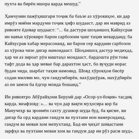
пухта ва бирён ишора карда мешуд.”
Ҳамчунин пажӯҳишгари тоҷик ба баъзе аз хӯрокиҳое, ки дар
имрӯз миёни мардуми тоҷик ҳифз шудааст, дар ин маврид аз
ривояте ёдовар шудааст: “... ба дастури шоҳаншоҳ Кайхусрав
ин навъи хӯрокиро барои сарбозони ҷанг таҳия мекарданд; ба
Кайхусрав хабар мерасонанд, ки барои сер кардани сарбозон
аз хӯрока чизе дигар намондааст. Шоҳаншоҳ дастур медиҳад,
ҳар чи аз зироат рӯи киштаҳо мондааст, бардошта рӯи това
тафт дода ва ҳар мевае бар дарахтон ҳаст, бо вуҷуди норас
будан чида, шарбат таҳия намоянд. Шояд хӯрокҳои бисёр
содаи миллии мо, чун гандумбирён, нахӯдшӯрак, нахӯдбирён
аз он замон ба ёдгор монда бошанд.”
Ин ривоятро Абўрайҳони Берунӣ дар «Осор-ул-боқия» тасдиқ
карда, меафзояд: «… ва чун дар вақти муҳосира кор ба
Манучеҳр ва эрониён сахту душвор шуда буд, ба қисме, ки
дигар ба орд кардани гандум ва пухтани нон намерсиданд,
гандум ва меваи хом мепухтанд. Бад-ин ҷиҳат шикастани
зарфҳо ва пухтани меваи хом ва гандум дар ин рўз расм шуд».