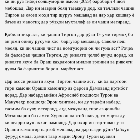
ки ин рӯз тибқи солшумории имсол (2023) баробари 4 июл
мебошад. Дар ин маврид бояд тазаккур дод, ки таҷлили ҷашни
Тиргон аз оғози моҳи тир шурӯъ мешавад ва дар ҳар кишвар ё
баъзе аз манотиқ дар рӯзҳои мухталиф аз он ҷашн мегиранд.
Қобили зикр аст, ки ҷашни Тиргон дар рӯзи 13-уми тирмоҳ бо
анҷоми ойину русуми хос баргузор мешавад. Саволе пеш
меояд, ки ин ҷашни чист ва номгузории он чӣ гуна аст? Роҷеъ
ба фалсафаи ҷашни Тиргон, ду ривояти ҷолиб вуҷуд дорад, ки
ривояти якум ба Ораш қаҳрамони миллии эрониён ва ривояти
дуюм ба фариштаи борон марбут аст.
Дар асоси ривояти якум, Тиргон ҷашне аст, ки ба партоби
тири камони Ораши камонгир аз фарози Дамованд иртибот
дорад. Дар набард миёни Афросиёб подшоҳи Турон ва
Манучеҳр подшоҳи Эрон ҳангоме, ки ду тарафи набард
тасмим ба сулҳ мегиранд, аҳд мекунанд тире аз ҷониби
Мозандарон ба самти Хуросон партоб шавад, то марзи ду
кишварро мушаххас намоянд. Дар охир ин тир тавассути
Ораши камонгир партоб мешавад ва дар назди рӯди Ҷайҳун
фурӯд омада, ҳамин тавр марзи Эрону Турон муайян