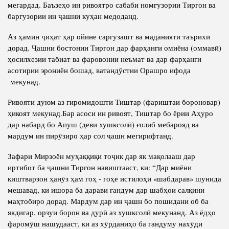
мегардад. Баъзеҳо ин ривоятро сабаби номгузории Тиргон ва
баргузории ин ҷашни куҳан медоданд.
Аз ҳамин ҷиҳат ҳар ойине саргузашт ва маданияти таърихӣ
дорад. Ҷашни бостонии Тиргон дар фарҳанги омиёна (оммавӣ)
ҳосилхезии табиат ва фаровонии неъмат ва дар фарҳанги
асотирии эрониён бошад, ватандӯстии Орашро ифода
мекунад.
Ривояти дуюм аз гиромидошти Тиштар (фариштаи бороновар)
ҳикоят мекунад.Бар асоси ин ривоят, Тиштар бо ёрии Аҳуро
дар набард бо Апуш (деви хушксолӣ) ғолиб мебарояд ва
мардум ин пирӯзиро ҳар сол ҷашн мегирифтанд.
Зафари Мирзоён муҳаққиқи тоҷик дар як мақолааш дар
иртибот ба ҷашни Тиргон навиштааст, ки: “Дар миёни
киштварзон ҳанӯз ҳам гоҳ - гоҳе истилоҳи «шабдарав» шунида
мешавад, ки ишора ба дарави гандум дар шабҳои салқини
маҳтобиро дорад. Мардум дар ин ҷашн бо пошидани об ба
якдигар, орзуи борон ва дурӣ аз хушксолӣ мекунанд. Аз ёдҳо
фаромӯш нашудааст, ки аз хӯрданиҳо ба гандуму нахӯди