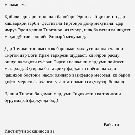
менамоем.
Қобили ёдоварист, ки дар баробари Эрон ва Тоҷикистон дар
кишварҳои ғарбӣ фестивали Тиргонро доир мекунанд. Дар
имрӯз Эрон ҷашни Тиргонро аз ғурур, ишқ ба ватан ва ниҳоят
меҳандӯстии эрониён ёдоварӣ мекунанд.
Дар Тоҷикистон имсол як барномаи махсуси идонаи ҷашни
Тиргон дар Боғи Ирам тарҳрезӣ шудааст, ки иҷрои расму
оинҳо ва таҳияи суфраи Тиргон пешкаши мардуми пойтахт
мегардад. Эҳтиром ба таъриху фарҳанги ниёгон ва эҳёи
ҷашнҳои бостонӣ насли ояндаро вазифадор месозад, ки барои
ҳифзи мероси фарҳанги гузаштагонамон саҳмгузор бошанд.
Ҷашни Тиргон ба ҳамаи мардуми Тоҷикистон ва тоҷикони
бурунмарзӣ фархунда бод!
Раёсати
Институти хокшиносӣ ва