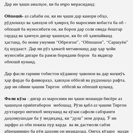
Дар ин ҷашн амалҳое, ки ба иҷро мерасиданд:
Обпошӣ-
аз сабаби он, ки ин ҷашн дар канори обҳо,
рӯдхонаҳо ва ҳавзҳои об ҳамроҳ бо маросими вобаста ба об -
обпошӣ ба муносибати он, ки борон дар соли оянда бештар
гардад ва ҳамчун дигар ҷашнҳое, ки бо об ҳампайванд
ҳастанд, бо номи умумии “Обрезгон”, “Обпошон”, “Саршуён”
ёд шудааст. Дар ин рӯз ҳамагӣ метавонанд дар ҳар ҷойи
муносиби дигаре ба рамзи боридани борон ба якдигар
обпошӣ кунанд.
Дар фасли гармии тобистон кӯдакону ҷавонон ва дар маҷмӯъ
ҳар фарде ба фаввораҳо, ҳавзҳои оббозӣ ва рудхонаҳо рафта,
дар ин ойини ҷашни Тиргон оббозӣ ва обпошӣ кунанд.
Фоли кӯза
- дигар аз маросими ин ҷашн монанди бисёре аз
ҷашнҳои ориёитаборон мебошад. Рӯзи қабл аз ҷашни Тиргон
духтареро интихоб мекунанд ва кӯзаи сафоли сабзранги
даҳонкушодае ба ӯ медиҳанд, ки “дула” ном дорад. Ӯ ин
зарфро аз оби покиза пур карда ва як дастмоли сабзи
абрешимиро ба рӯи даҳони он меандозад. Онгоҳ кӯзаро назди