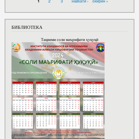
2
3
навбатӣ ›
охирин »
1
БИБЛИОТЕКА
Тақвими соли маърифати ҳуқуқӣ