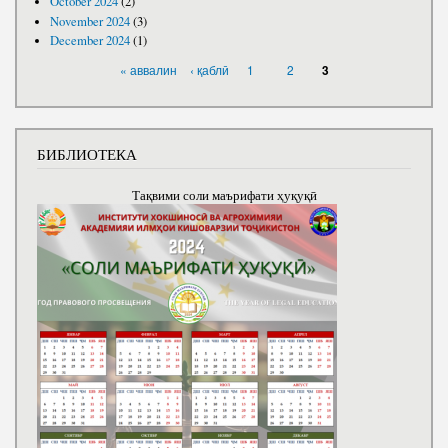
October 2024
(2)
November 2024
(3)
December 2024
(1)
PAGES
« аввалин
‹ қаблӣ
1
2
3
БИБЛИОТЕКА
Тақвими соли маърифати ҳуқуқӣ