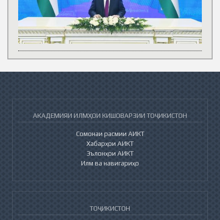
АКАДЕМИЯИ ИЛМҲОИ КИШОВАРЗИИ ТОҶИКИСТОН
Сомонаи расмии АИКТ
Хабарҳои АИКТ
Эълонҳои АИКТ
Илм ва навигариҳо
ТОҶИКИСТОН