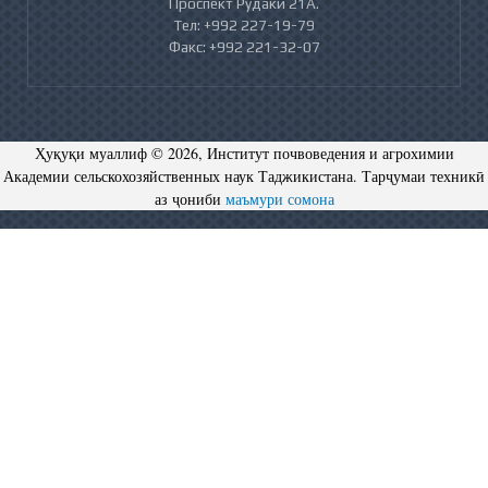
Проспект Рудаки 21А.
Тел: +992 227-19-79
Факс: +992 221-32-07
Ҳуқуқи муаллиф © 2026, Институт почвоведения и агрохимии
Академии сельскохозяйственных наук Таджикистана. Тарҷумаи техникӣ
аз ҷониби
маъмури сомона