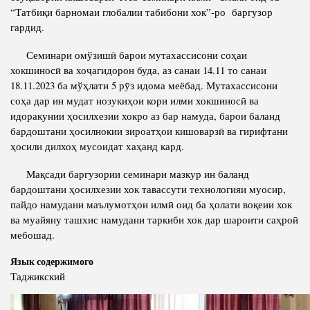
“Татбиқи барномаи глобалии табибони хок”-ро баргузор
Полномочия
Структура Института
гардид.
Биография
Руководители и сотрудники
Семинари омўзишӣ барои мутахассисони соҳаи
Книги
хокшиносӣ ва хоҷагидорон буда, аз санаи 14.11 то санаи
История руководителей
18.11.2023 ба мўҳлати 5 рӯз идома меёбад. Мутахассисони
Статьи
соҳа дар ин мудат нозукиҳои кори илми хокшиносӣ ва
Пресс-центр
идоракунии ҳосилхезии хокро аз бар намуда, барои баланд
бардоштани ҳосилнокии зироатҳои кишоварзӣ ва гирифтани
ҳосили дилхоҳ мусоидат хаҳанд кард.
ПРЕЗИДЕНТ РЕСПУБЛИКИ ТАДЖИКИСТАН
Мақсади баргузории семинари мазкур ин баланд
бардоштани ҳосилхезии хок тавассути технологияи муосир,
пайдо намудани маълумотҳои илмӣ оид ба ҳолати воқеии хок
ва муайяну ташхис намудани таркиби хок дар шароити саҳроӣ
мебошад.
Язык содержимого
Таджикский