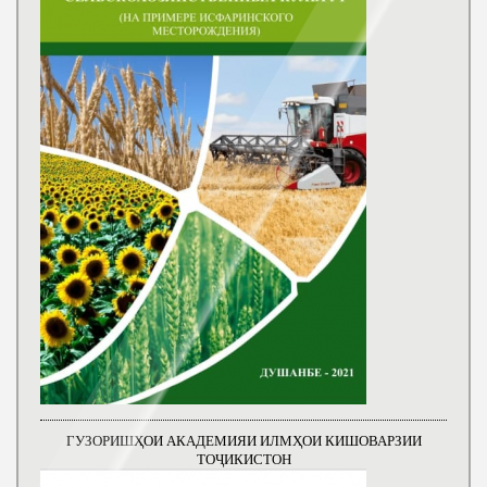
ГУЗОРИШҲОИ АКАДЕМИЯИ ИЛМҲОИ КИШОВАРЗИИ
ТОҶИКИСТОН