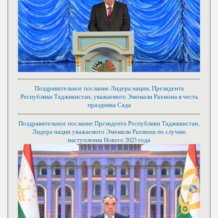
Поздравительное послание Лидера нации, Президента
Республики Таджикистан, уважаемого Эмомали Рахмона в честь
праздника Сада
Поздравительное послание Президента Республики Таджикистан,
Лидера нации уважаемого Эмомали Рахмона по случаю
наступления Нового 2023 года