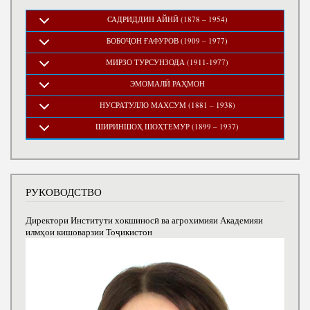
САДРИДДИН АЙНӢ (1878 – 1954)
БОБОҶОН ҒАФУРОВ (1909 – 1977)
МИРЗО ТУРСУНЗОДА (1911-1977)
ЭМОМАЛӢ РАҲМОН
НУСРАТУЛЛО МАХСУМ (1881 – 1938)
ШИРИНШОҲ ШОҲТЕМУР (1899 – 1937)
РУКОВОДСТВО
Директори Институти хокшиносӣ ва агрохимияи Академияи
илмҳои кишоварзии Тоҷикистон