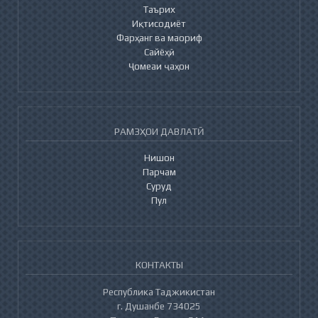
Таърих
Иқтисодиёт
Фарҳанг ва маориф
Сайёҳӣ
Ҷомеаи ҷаҳон
РАМЗҲОИ ДАВЛАТӢ
Нишон
Парчам
Суруд
Пул
КОНТАКТЫ
Республика Таджикистан
г. Душанбе 734025