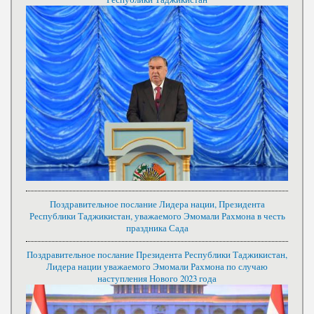
Поздравительное послание Лидера нации, Президента
Республики Таджикистан, уважаемого Эмомали Рахмона в честь
праздника Сада
Поздравительное послание Президента Республики Таджикистан,
Лидера нации уважаемого Эмомали Рахмона по случаю
наступления Нового 2023 года