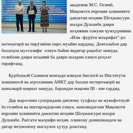
академик М.С. Осимӣ,
Полномочия
Структура Института
Мақомоти иҷроияи ҳокимияти
давлатии ноҳияи Шоҳмансури
Биография
Руководители и сотрудники
шаҳри Душанбе даври
Книги
ноҳиявии озмуни ҷумҳуриявии
История руководителей
«Илм -фурӯғи маърифат"-ро
Статьи
натиҷагирӣ ва пирӯзиёни онро муайян карданд. Довталабон дар
Пресс-центр
бахшҳои мухталифи озмун байни якдигар рақобат намуда,
ғолибони даври ноҳиявӣ ба даври шаҳрии озмун роҳхат
гирифтанд.
ПРЕЗИДЕНТ РЕСПУБЛИКИ ТАДЖИКИСТАН
Қурбоналӣ Салимов номзади илмҳои биологӣ аз Институти
хокшиносӣ ва агрохимияи АИКТ дар бахши ихтироъкорӣ ва
навъоварӣ ширкат намуда, барандаи мақоми III - юм гардид.
Дар маросими супоридани диплому туҳфаҳо ва мукофотпулӣ
ба ғолибон ва иштирокдорони озмун, намояндагони Мақомоти
иҷроияи ҳокимияти давлатии ноҳияи Шоҳмансури шаҳри
Душанбе, Раёсати маорифи ноҳия, олимону донишмандон ва
дигар меҳмонону масъулон ҳузур доштанд.