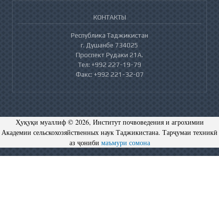
КОНТАКТЫ
Республика Таджикистан
г. Душанбе 734025
Проспект Рудаки 21А.
Тел: +992 227-19-79
Факс: +992 221-32-07
Ҳуқуқи муаллиф © 2026, Институт почвоведения и агрохимии
Академии сельскохозяйственных наук Таджикистана. Тарҷумаи техникӣ
аз ҷониби
маъмури сомона