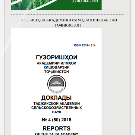
ГУЗОРИШҲОИ АКАДЕМИЯИ ИЛМҲОИ КИШОВАРЗИИ
ТОҶИКИСТОН