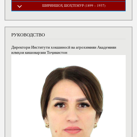
ШИРИНШОҲ ШОҲТЕМУР (1899 – 1937)
РУКОВОДСТВО
Директори Институти хокшиносӣ ва агрохимияи Академияи
илмҳои кишоварзии Тоҷикистон