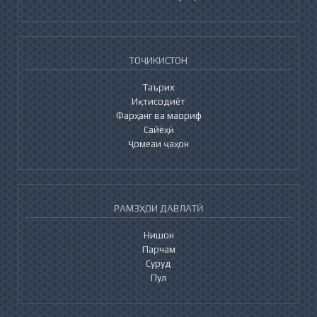
ТОҶИКИСТОН
Таърих
Иқтисодиёт
Фарҳанг ва маориф
Сайёҳӣ
Ҷомеаи ҷаҳон
РАМЗҲОИ ДАВЛАТӢ
Нишон
Парчам
Суруд
Пул