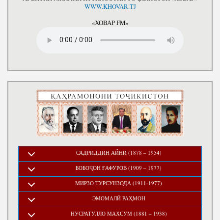
WWW.KHOVAR.TJ
«ХОВАР FM»
САДРИДДИН АЙНӢ (1878 – 1954)
БОБОҶОН ҒАФУРОВ (1909 – 1977)
МИРЗО ТУРСУНЗОДА (1911-1977)
ЭМОМАЛӢ РАҲМОН
НУСРАТУЛЛО МАХСУМ (1881 – 1938)