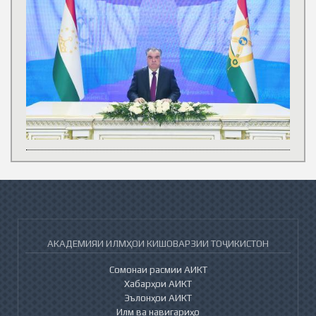
АКАДЕМИЯИ ИЛМҲОИ КИШОВАРЗИИ ТОҶИКИСТОН
Сомонаи расмии АИКТ
Хабарҳои АИКТ
Эълонҳои АИКТ
Илм ва навигариҳо