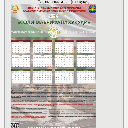
Тақвими соли маърифати ҳуқуқӣ