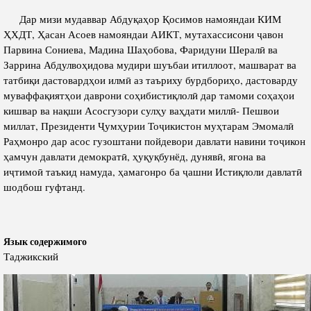
Дар мизи мудаввар Абдуқаҳор Қосимов намояндаи КИМ
ҲХДТ, Ҳасан Асоев намояндаи АИКТ, мутахассисони ҷавон
Парвина Сониева, Мадина Шаҳобова, Фаридуни Шералӣ ва
Заррина Абдулвоҳидова мудири шуъбаи итиллоот, машварат ва
татбиқи дастовардҳои илмӣ аз таъриху бурдбориҳо, дастоварду
муваффақиятҳои даврони соҳибистиқлолӣ дар тамоми соҳаҳои
кишвар ва нақши Асосгузори сулҳу ваҳдати миллӣ- Пешвои
миллат, Президенти Ҷумҳурии Тоҷикистон муҳтарам Эмомалӣ
Раҳмонро дар асос гузоштани пойдевори давлати навини тоҷикон
ҳамчун давлати демократӣ, ҳуқуқбунёд, дунявӣ, ягона ва
иҷтимоӣ таъкид намуда, ҳамагонро ба ҷашни Истиқлоли давлатӣ
шодбош гуфтанд.
Язык содержимого
Таджикский