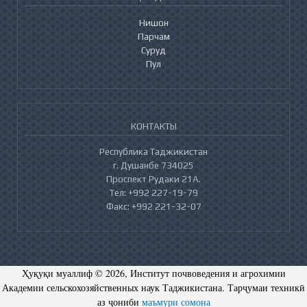
Нишон
Парчам
Суруд
Пул
КОНТАКТЫ
Республика Таджикистан
г. Душанбе 734025
Проспект Рудаки 21А.
Тел: +992 227-19-79
Факс: +992 221-32-07
Ҳуқуқи муаллиф © 2026, Институт почвоведения и агрохимии
Академии сельскохозяйственных наук Таджикистана. Тарҷумаи техникӣ
аз ҷониби
маъмури сомона