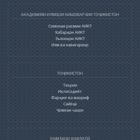
АКАДЕМИЯИ ИЛМҲОИ КИШОВАРЗИИ ТОҶИКИСТОН
Сомонаи расмии АИКТ
Хабарҳои АИКТ
Эълонҳои АИКТ
Илм ва навигариҳо
ТОҶИКИСТОН
Таърих
Иқтисодиёт
Фарҳанг ва маориф
Сайёҳӣ
Ҷомеаи ҷаҳон
РАМЗҲОИ ДАВЛАТӢ