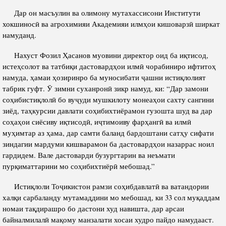
Дар он масъулин ва олимону мутахассисони Институти
Полномочия
Структура Института
хокшиносӣ ва агрохимияи Академияи илмҳои кишоварзӣ ширкат
Биография
Руководители и сотрудники
намуданд.
Книги
История руководителей
Нахуст Фозил Ҳасанов муовини директор оид ба иқтисод,
Статьи
истеҳсолот ва татбиқи дастовардҳои илмӣ чорабиниро ифтитоҳ
намуда, ҳамаи ҳозиринро ба муносибати ҷашни истиқлолият
Пресс-центр
табрик гуфт. Ӯ зимни суханронӣ зикр намуд, ки: “Дар замони
соҳибистиқлолӣ бо вуҷуди мушкилоту монеаҳои сахту сангини
зиёд, таҳкурсии давлати соҳибихтиёрамон гузошта шуд ва дар
ПРЕЗИДЕНТ РЕСПУБЛИКИ ТАДЖИКИСТАН
соҳаҳои сиёсиву иқтисодӣ, иҷтимоиву фарҳангӣ ва илмӣ
муҳимтар аз ҳама, дар самти баланд бардоштани сатҳу сифати
зиндагии мардуми кишварамон ба дастовардҳои назаррас ноил
гардидем. Вале дастоварди бузургтарин ва неъмати
пурқиматтарини мо соҳибихтиёрӣ мебошад.”
Истиқлоли Тоҷикистон рамзи соҳибдавлатӣ ва ватандории
халқи сарбаланду мутамаддини мо мебошад, ки 33 сол муқаддам
номаи тақдирашро бо дастони худ навишта, дар арсаи
байналмилалӣ мақому манзалати хосаи худро пайдо намудааст.