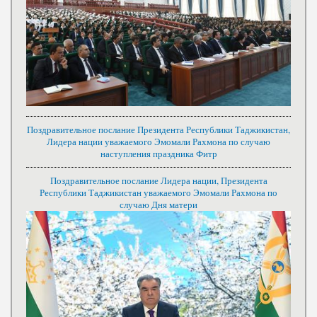
Поздравительное послание Президента Республики Таджикистан,
Лидера нации уважаемого Эмомали Рахмона по случаю
наступления праздника Фитр
Поздравительное послание Лидера нации, Президента
Республики Таджикистан уважаемого Эмомали Рахмона по
случаю Дня матери