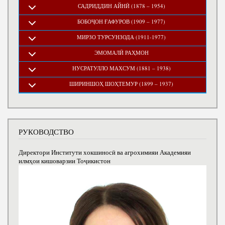
САДРИДДИН АЙНӢ (1878 – 1954)
БОБОҶОН ҒАФУРОВ (1909 – 1977)
МИРЗО ТУРСУНЗОДА (1911-1977)
ЭМОМАЛӢ РАҲМОН
НУСРАТУЛЛО МАХСУМ (1881 – 1938)
ШИРИНШОҲ ШОҲТЕМУР (1899 – 1937)
РУКОВОДСТВО
Директори Институти хокшиносӣ ва агрохимияи Академияи
илмҳои кишоварзии Тоҷикистон