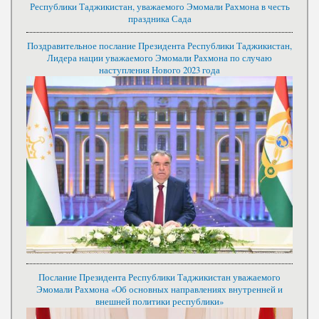
Республики Таджикистан, уважаемого Эмомали Рахмона в честь
праздника Сада
Поздравительное послание Президента Республики Таджикистан,
Лидера нации уважаемого Эмомали Рахмона по случаю
наступления Нового 2023 года
Послание Президента Республики Таджикистан уважаемого
Эмомали Рахмона «Об основных направлениях внутренней и
внешней политики республики»