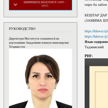
ШИРИНШОҲ ШОҲТЕМУР (1899 –
онро ба забон
1937)
БЕШТАР ДАР
(ЗАМИМА ШУ
РУКОВОДСТВО
https://khovar.tj
https://khovar.tj
Директори Институти хокшиносӣ ва
Язык содержи
агрохимияи Академияи илмҳои кишоварзии
Таджикский
Тоҷикистон
PDF: