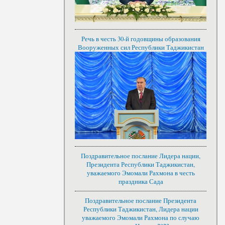
Речь в честь 30-й годовщины образования
Вооруженных сил Республики Таджикистан
Поздравительное послание Лидера нации,
Президента Республики Таджикистан,
уважаемого Эмомали Рахмона в честь
праздника Сада
Поздравительное послание Президента
Республики Таджикистан, Лидера нации
уважаемого Эмомали Рахмона по случаю