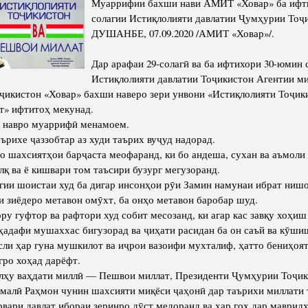
Муаррифии бахши нави АМИТ «Ховар» ба ифти
Структура
Директор Инст
солагии Истиқлолияти давлатии Ҷумҳурии Тоҷ
Структура Инст
ДУШАНБЕ, 07.09.2020 /АМИТ «Ховар»/.
Руководители и
Дар арафаи 29-солагӣ ва ба ифтихори 30-юмин 
Истиқлолияти давлатии Тоҷикистон Агентии м
ҷикистон «Ховар» бахши наверо зери унвони «Истиқлолияти Тоҷик
т» ифтитоҳ мекунад.
и навро муаррифӣ менамоем.
аърихе ҷаззобтар аз худи таърих вуҷуд надорад.
 шахсиятҳои барҷаста меофаранд, ки бо андеша, сухан ва аъмоли 
алқ ва ё кишвари том таъсири бузург мегузоранд.
гии шоистаи худ ба дигар инсонҳои рӯи Замин намунаи ибрат ниш
и зиёдеро метавон омӯхт, ба онҳо метавон баробар шуд.
ру гуфтор ва рафтори худ собит месозанд, ки агар кас завқу хоҳи
 ҳадафи мушаххас бигузорад ва ҷиҳати расидан ба он саъй ва кӯши
сли ҳар гуна мушкилот ва иҷрои вазоифи мухталиф, ҳатто бениҳоят
гро хоҳад дарёфт.
улҳу ваҳдати миллӣ — Пешвои миллат, Президенти Ҷумҳурии Тоҷи
алӣ Раҳмон чунин шахсияти миқёси ҷаҳонӣ дар таърихи миллати 
вари давлат ибораи зеринро дӯст медоранд ва ҳар гоҳ дар маврид