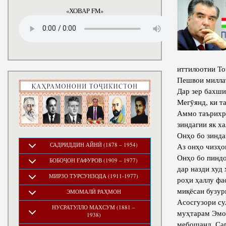
годы
«ХОВАР FM»
иттилоотии То
Пешвои милла
Дар зер бахш
Мегӯянд, ки т
Аммо таърихро
зиндагии як х
Онҳо бо зинда
САДРИДДИН АЙНӢ (1878 – 1954)
Аз онҳо чизҳо
Онҳо бо пиндо
БОБОҶОН ҒАФУРОВ (1909 – 1977)
дар назди худ
МИРЗО ТУРСУНЗОДА (1911-1977)
роҳи ҳаллу фа
миқёсан бузур
ЭМОМАЛӢ РАҲМОН
Асосгузори с
НУСРАТУЛЛО МАХСУМ (1881 –
муҳтарам Эмом
1938)
мебошанд. Сар