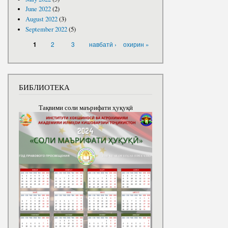
June 2022
(2)
August 2022
(3)
September 2022
(5)
PAGES
2
3
навбатӣ ›
охирин »
1
БИБЛИОТЕКА
Тақвими соли маърифати ҳуқуқӣ