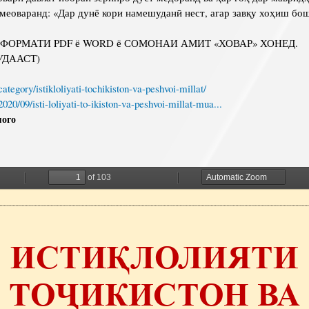
 меоваранд: «Дар дунё кори намешуданӣ нест, агар завқу хоҳиш бо
 ФОРМАТИ PDF ё WORD ё СОМОНАИ АМИТ «ХОВАР» ХОНЕД.
ДААСТ)
/category/istikloliyati-tochikiston-va-peshvoi-millat/
/2020/09/isti-loliyati-to-ikiston-va-peshvoi-millat-mua...
мого