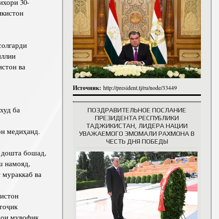
хори 30-
итута
икистон
итута
 сотрудники
История руководителей
солгарди
иллии
истон ва
Источник:
http://president.tj/ru/node/33449
худ ба
ПОЗДРАВИТЕЛЬНОЕ ПОСЛАНИЕ
ПРЕЗИДЕНТА РЕСПУБЛИКИ
ТАДЖИКИСТАН, ЛИДЕРА НАЦИИ
он медиҳанд.
УВАЖАЕМОГО ЭМОМАЛИ РАХМОНА В
ЧЕСТЬ ДНЯ ПОБЕДЫ
ш дошта бошад,
ш намояд,
 мураккаб ва
кистон
тоҷик
ҳои мувофиқ