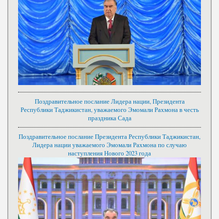
Поздравительное послание Лидера нации, Президента
Республики Таджикистан, уважаемого Эмомали Рахмона в честь
праздника Сада
Поздравительное послание Президента Республики Таджикистан,
Лидера нации уважаемого Эмомали Рахмона по случаю
наступления Нового 2023 года