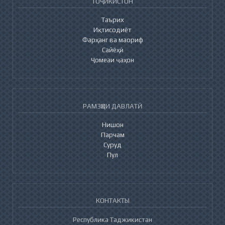
ТОҶИКИСТОН
Таърих
Иқтисодиёт
Фарҳанг ва маориф
Сайёҳӣ
Ҷомеаи ҷаҳон
РАМЗҲОИ ДАВЛАТӢ
Нишон
Парчам
Суруд
Пул
КОНТАКТЫ
Республика Таджикистан