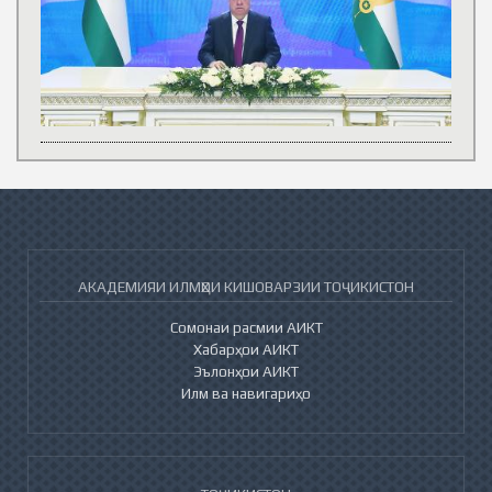
АКАДЕМИЯИ ИЛМҲОИ КИШОВАРЗИИ ТОҶИКИСТОН
Сомонаи расмии АИКТ
Хабарҳои АИКТ
Эълонҳои АИКТ
Илм ва навигариҳо