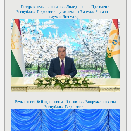
Поздравительное послание Лидера нации, Президента
Республики Таджикистан уважаемого Эмомали Рахмона по
случаю Дня матери
Речь в честь 30-й годовщины образования Вооруженных сил
Республики Таджикистан