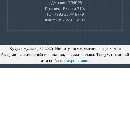
г. Душанбе 734025
Проспект Рудаки 21А.
Тел: +992 227-19-79
Факс: +992 221-32-07
Ҳуқуқи муаллиф © 2026, Институт почвоведения и агрохимии
Академии сельскохозяйственных наук Таджикистана. Тарҷумаи техникӣ
аз ҷониби
маъмури сомона