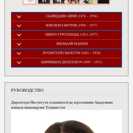
САДРИДДИН АЙНӢ (1878 – 1954)
БОБОҶОН ҒАФУРОВ (1909 – 1977)
МИРЗО ТУРСУНЗОДА (1911-1977)
ЭМОМАЛӢ РАҲМОН
НУСРАТУЛЛО МАХСУМ (1881 – 1938)
ШИРИНШОҲ ШОҲТЕМУР (1899 – 1937)
РУКОВОДСТВО
Директори Институти хокшиносӣ ва агрохимияи Академияи
илмҳои кишоварзии Тоҷикистон