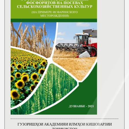
ГУЗОРИШҲОИ АКАДЕМИЯИ ИЛМҲОИ КИШОВАРЗИИ