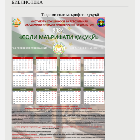
БИБЛИОТЕКА
Тақвими соли маърифати ҳуқуқӣ