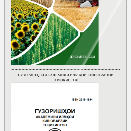
ГУЗОРИШҲОИ АКАДЕМИЯИ ИЛМҲОИ КИШОВАРЗИИ
ТОҶИКИСТОН