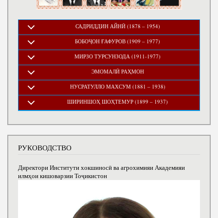
САДРИДДИН АЙНӢ (1878 – 1954)
БОБОҶОН ҒАФУРОВ (1909 – 1977)
МИРЗО ТУРСУНЗОДА (1911-1977)
ЭМОМАЛӢ РАҲМОН
НУСРАТУЛЛО МАХСУМ (1881 – 1938)
ШИРИНШОҲ ШОҲТЕМУР (1899 – 1937)
РУКОВОДСТВО
Директори Институти хокшиносӣ ва агрохимияи Академияи
илмҳои кишоварзии Тоҷикистон