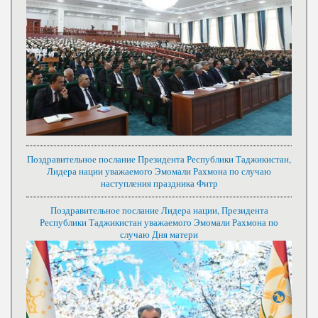
Поздравительное послание Президента Республики Таджикистан,
Лидера нации уважаемого Эмомали Рахмона по случаю
наступления праздника Фитр
Поздравительное послание Лидера нации, Президента
Республики Таджикистан уважаемого Эмомали Рахмона по
случаю Дня матери