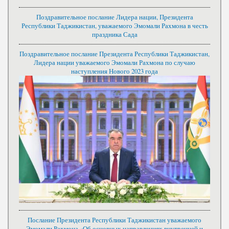
Поздравительное послание Лидера нации, Президента
Республики Таджикистан, уважаемого Эмомали Рахмона в честь
праздника Сада
Поздравительное послание Президента Республики Таджикистан,
Лидера нации уважаемого Эмомали Рахмона по случаю
наступления Нового 2023 года
Послание Президента Республики Таджикистан уважаемого
Эмомали Рахмона «Об основных направлениях внутренней и