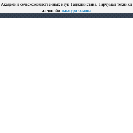
Академии сельскохозяйственных наук Таджикистана. Тарҷумаи техникӣ
аз ҷониби
маъмури сомона