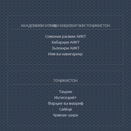
АКАДЕМИЯИ ИЛМҲОИ КИШОВАРЗИИ ТОҶИКИСТОН
Сомонаи расмии АИКТ
Хабарҳои АИКТ
Эълонҳои АИКТ
Илм ва навигариҳо
ТОҶИКИСТОН
Таърих
Иқтисодиёт
Фарҳанг ва маориф
Сайёҳӣ
Ҷомеаи ҷаҳон