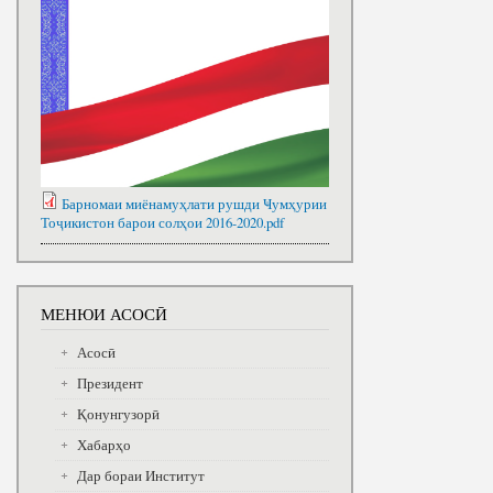
Барномаи миёнамуҳлати рушди Ҹумҳурии
Тоҷикистон барои солҳои 2016-2020.pdf
МЕНЮИ АСОСӢ
Асосӣ
Президент
Қонунгузорӣ
Хабарҳо
Дар бораи Институт