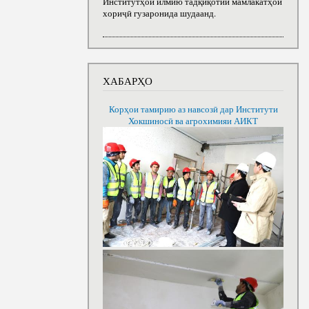
Институтҳои илмию тадқиқотии мамлакатҳои
хориҷӣ гузаронида шудаанд.
ХАБАРҲО
Корҳои тамирию аз навсозӣ дар Институти
Хокшиносӣ ва агрохимияи АИКТ