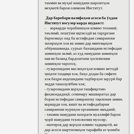
таъмин ва муҳаё намудани шароитҳои
меҳнатӣ барои олимони Институт.
Дар баробари вазифаҳои асоси ба ӯҳдаи
Институт вогузор карда шудааст:
- коркарди чорабиниҳои илмию техникӣ,
таълимӣ, пешгӯии иқтисодӣ ва тарҳрезии
барномаҳо оид ба истифодаи самараноки
захираҳои хок ва замин дар минтақаҳои
обёришаванда, суръат бахшидани истифодаи
заминҳои лалмӣ, аз худ намудани заминҳои
нав ва баланд бардоштани ҳосилнокии
заминҳои чарогоҳ;
- гузаронидани маслиҳатҳои илмию методӣ
ҷиҳати таҳқиқи хок, баҳо додан ба сифати
хок баҳри андешидани тадбирҳои зарурӣ бар
зидди таназзулёбии хок;
- гузаронидани корҳои ташфиқотию
фаҳмондадиҳӣ, семинару машваратҳо дар
бораи истифодаи самараноку оқилонаи замин,
коркарди хок, кишт ва истифодабарии
самараноки нуриҳои органикию маъданӣ;
- таъмин намудани назорати муаллифӣ барои
ҷорӣ намудани технологияи муосир;
- иштирок дар корҳои илмию тадқиқотӣ, ки
дар асоси шартномаҳои тарафайн аз ҷониби