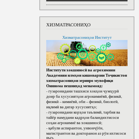
ХИЗМАТРАСОНИҲО
Хизматрасониҳои Институт
Институти хокшиносӣ ва агрохимияи
Академияи илмҳои кишоварзии Тоҷикистон
хизматрасониҳои зеринро мувофиқи
Оиннома пешниҳод менамояд:
- гузаронидани ташхиси хокҳои ҷумҳурӣ
доир ба хусусиятҳои агрокимиёвӣ, физикӣ,
физикӣ – кимиёвӣ, оби – физикӣ, биологӣ,
иқлимӣ ва дигар хусусиятҳо;
- гузаронидани корҳои таълимӣ, тарбия ва
тайёр намудани кадрҳои баландихтисоси
соҳаи агрокимиё ва хокшиносӣ;
- қабули аспирантон, унвонҷӯён,
магистрантон ва докторанон аз рӯи ихтисоси
РhD;