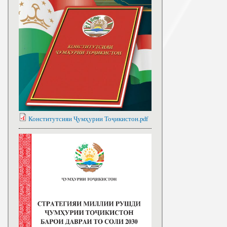
Конститутсияи Ҷумҳурии Тоҷикистон.pdf