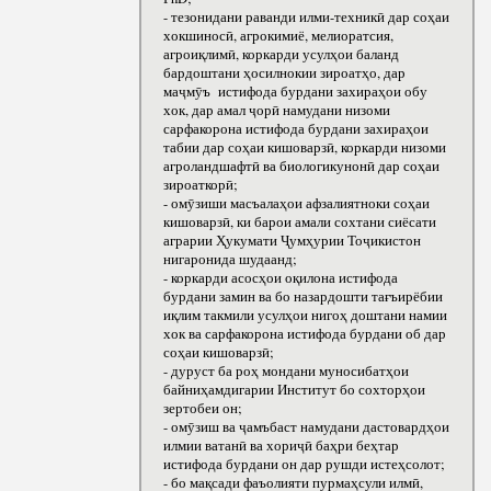
- тезонидани раванди илми-техникӣ дар соҳаи
хокшиносӣ, агрокимиё, мелиоратсия,
агроиқлимӣ, коркарди усулҳои баланд
бардоштани ҳосилнокии зироатҳо, дар
маҷмӯъ истифода бурдани захираҳои обу
хок, дар амал ҷорӣ намудани низоми
сарфакорона истифода бурдани захираҳои
табии дар соҳаи кишоварзӣ, коркарди низоми
агроландшафтӣ ва биологикунонӣ дар соҳаи
зироаткорӣ;
- омӯзиши масъалаҳои афзалиятноки соҳаи
кишоварзӣ, ки барои амали сохтани сиёсати
аграрии Ҳукумати Ҷумҳурии Тоҷикистон
нигаронида шудаанд;
- коркарди асосҳои оқилона истифода
бурдани замин ва бо назардошти тағъирёбии
иқлим такмили усулҳои нигоҳ доштани намии
хок ва сарфакорона истифода бурдани об дар
соҳаи кишоварзӣ;
- дуруст ба роҳ мондани муносибатҳои
байниҳамдигарии Институт бо сохторҳои
зертобеи он;
- омӯзиш ва ҷамъбаст намудани дастовардҳои
илмии ватанӣ ва хориҷӣ баҳри беҳтар
истифода бурдани он дар рушди истеҳсолот;
- бо мақсади фаъолияти пурмаҳсули илмӣ,