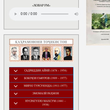
«ХОВАР FM»
САДРИДДИН АЙНӢ (1878 – 1954)
БОБОҶОН ҒАФУРОВ (1909 – 1977)
МИРЗО ТУРСУНЗОДА (1911-1977)
ЭМОМАЛӢ РАҲМОН
НУСРАТУЛЛО МАХСУМ (1881 –
1938)