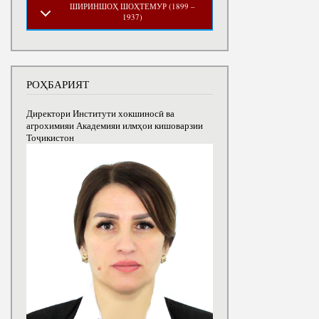
ШИРИНШОҲ ШОҲТЕМУР (1899 –
1937)
РОҲБАРИЯТ
Директори Институти хокшиносӣ ва
агрохимияи Академияи илмҳои кишоварзии
Тоҷикистон