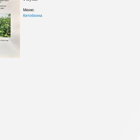
Сохтори Институт
Меню:
Китобхона
Роҳбарон ва кормандон