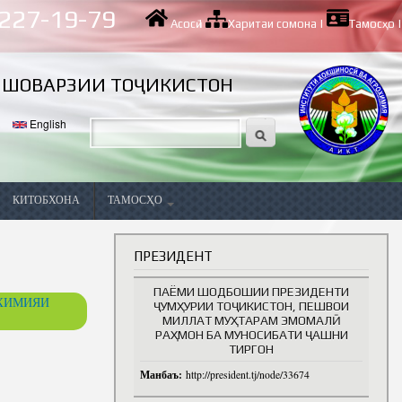
 227-19-79
Асосӣ
|
Харитаи сомона
|
Тамосҳо
|
ИШОВАРЗИИ ТОҶИКИСТОН
English
КИТОБХОНА
ТАМОСҲО
Вазифаҳои холӣ
ПРЕЗИДЕНТ
ПАЁМИ ШОДБОШИИ ПРЕЗИДЕНТИ
ОХИМИЯИ
ҶУМҲУРИИ ТОҶИКИСТОН, ПЕШВОИ
МИЛЛАТ МУҲТАРАМ ЭМОМАЛӢ
РАҲМОН БА МУНОСИБАТИ ҶАШНИ
ТИРГОН
Манбаъ:
http://president.tj/node/33674
ва