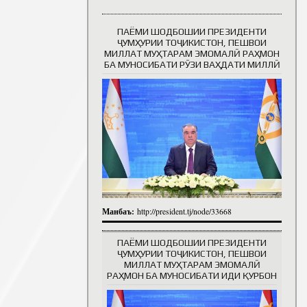
ПАЁМИ ШОДБОШИИ ПРЕЗИДЕНТИ
Таърихи роҳбарон
ҶУМҲУРИИ ТОҶИКИСТОН, ПЕШВОИ
МИЛЛАТ МУҲТАРАМ ЭМОМАЛӢ РАҲМОН
БА МУНОСИБАТИ РӮЗИ ВАҲДАТИ МИЛЛӢ
Манбаъ:
http://president.tj/node/33668
ПАЁМИ ШОДБОШИИ ПРЕЗИДЕНТИ
ҶУМҲУРИИ ТОҶИКИСТОН, ПЕШВОИ
МИЛЛАТ МУҲТАРАМ ЭМОМАЛӢ
РАҲМОН БА МУНОСИБАТИ ИДИ ҚУРБОН