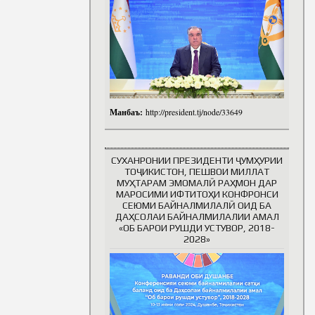
Манбаъ:
http://president.tj/node/33649
СУХАНРОНИИ ПРЕЗИДЕНТИ ҶУМҲУРИИ
ТОҶИКИСТОН, ПЕШВОИ МИЛЛАТ
МУҲТАРАМ ЭМОМАЛӢ РАҲМОН ДАР
МАРОСИМИ ИФТИТОҲИ КОНФРОНСИ
СЕЮМИ БАЙНАЛМИЛАЛӢ ОИД БА
ДАҲСОЛАИ БАЙНАЛМИЛАЛИИ АМАЛ
«ОБ БАРОИ РУШДИ УСТУВОР, 2018-
2028»