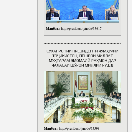
Манбаъ:
http://president.tj/node/33617
СУХАНРОНИИ ПРЕЗИДЕНТИ ҶУМҲУРИИ
ТОҶИКИСТОН, ПЕШВОИ МИЛЛАТ
МУҲТАРАМ ЭМОМАЛӢ РАҲМОН ДАР
ҶАЛАСАИ ШӮРОИ МИЛЛИИ РУШД
Манбаъ:
http://president.tj/node/33598