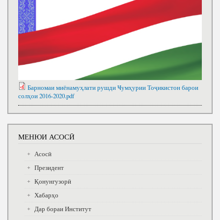
Барномаи миёнамуҳлати рушди Ҹумҳурии Тоҷикистон барои
солҳои 2016-2020.pdf
МЕНЮИ АСОСӢ
Асосӣ
Президент
Қонунгузорӣ
Хабарҳо
Дар бораи Институт