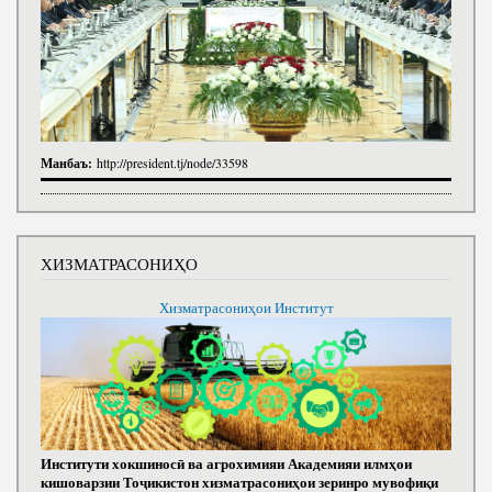
Манбаъ:
http://president.tj/node/33598
ХИЗМАТРАСОНИҲО
Хизматрасониҳои Институт
Институти хокшиносӣ ва агрохимияи Академияи илмҳои
кишоварзии Тоҷикистон хизматрасониҳои зеринро мувофиқи