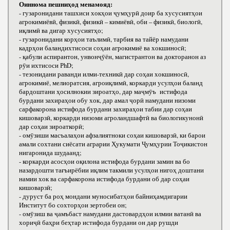
Оиннома пешниҳод менамояд:
- гузаронидани ташхиси хокҳои ҷумҳурӣ доир ба хусусиятҳои
агрокимиёвӣ, физикӣ, физикӣ – кимиёвӣ, оби – физикӣ, биологӣ,
иқлимӣ ва дигар хусусиятҳо;
- гузаронидани корҳои таълимӣ, тарбия ва тайёр намудани
кадрҳои баландихтисоси соҳаи агрокимиё ва хокшиносӣ;
- қабули аспирантон, унвонҷӯён, магистрантон ва докторанон аз
рӯи ихтисоси РhD;
- тезонидани раванди илми-техникӣ дар соҳаи хокшиносӣ,
агрокимиё, мелиоратсия, агроиқлимӣ, коркарди усулҳои баланд
бардоштани ҳосилнокии зироатҳо, дар маҷмӯъ истифода
бурдани захираҳои обу хок, дар амал ҷорӣ намудани низоми
сарфакорона истифода бурдани захираҳои табии дар соҳаи
кишоварзӣ, коркарди низоми агроландшафтӣ ва биологикунонӣ
дар соҳаи зироаткорӣ;
- омӯзиши масъалаҳои афзалиятноки соҳаи кишоварзӣ, ки барои
амали сохтани сиёсати аграрии Ҳукумати Ҷумҳурии Тоҷикистон
нигаронида шудаанд;
- коркарди асосҳои оқилона истифода бурдани замин ва бо
назардошти тағъирёбии иқлим такмили усулҳои нигоҳ доштани
намии хок ва сарфакорона истифода бурдани об дар соҳаи
кишоварзӣ;
- дуруст ба роҳ мондани муносибатҳои байниҳамдигарии
Институт бо сохторҳои зертобеи он;
- омӯзиш ва ҷамъбаст намудани дастовардҳои илмии ватанӣ ва
хориҷӣ баҳри беҳтар истифода бурдани он дар рушди