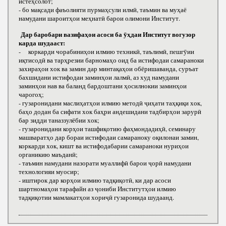
истеҳсолот;
- бо мақсади фаъолияти пурмаҳсули илмӣ, таъмин ва муҳаё
намудани шароитҳои меҳнатӣ барои олимони Институт.
Дар баробари вазифаҳои асоси ба ӯҳдаи Институт вогузор
карда шудааст:
- коркарди чорабиниҳои илмию техникӣ, таълимӣ, пешгӯии
иқтисодӣ ва тарҳрезии барномаҳо оид ба истифодаи самараноки
захираҳои хок ва замин дар минтақаҳои обёришаванда, суръат
бахшидани истифодаи заминҳои лалмӣ, аз худ намудани
заминҳои нав ва баланд бардоштани ҳосилнокии заминҳои
чарогоҳ;
- гузаронидани маслиҳатҳои илмию методӣ ҷиҳати таҳқиқи хок,
баҳо додан ба сифати хок баҳри андешидани тадбирҳои зарурӣ
бар зидди таназзулёбии хок;
- гузаронидани корҳои ташфиқотию фаҳмондадиҳӣ, семинару
машваратҳо дар бораи истифодаи самараноку оқилонаи замин,
коркарди хок, кишт ва истифодабарии самараноки нуриҳои
органикию маъданӣ;
- таъмин намудани назорати муаллифӣ барои ҷорӣ намудани
технологияи муосир;
- иштирок дар корҳои илмию тадқиқотӣ, ки дар асоси
шартномаҳои тарафайн аз ҷониби Институтҳои илмию
тадқиқотии мамлакатҳои хориҷӣ гузаронида шудаанд.