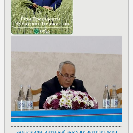
ҶАМЪОМАДИ ТАНТАНАВӢ БА МУНОСИБАТИ 30-ЮМИН