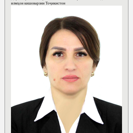
илмҳои кишоварзии Тоҷикистон