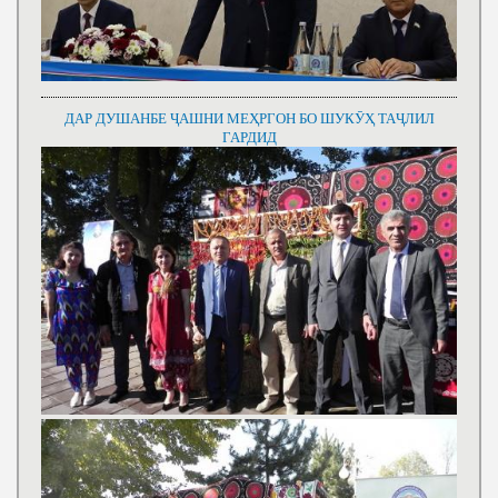
ДАР ДУШАНБЕ ҶАШНИ МЕҲРГОН БО ШУКӮҲ ТАҶЛИЛ
ГАРДИД