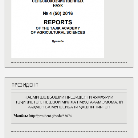
ПРЕЗИДЕНТ
ПАЁМИ ШОДБОШИИ ПРЕЗИДЕНТИ ҶУМҲУРИИ
ТОҶИКИСТОН, ПЕШВОИ МИЛЛАТ МУҲТАРАМ ЭМОМАЛӢ
РАҲМОН БА МУНОСИБАТИ ҶАШНИ ТИРГОН
Манбаъ:
http://president.tj/node/33674