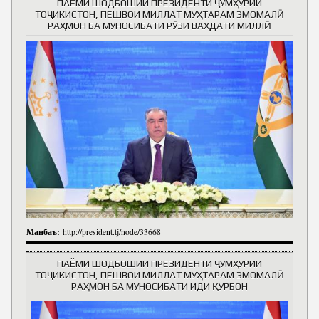
ПАЁМИ ШОДБОШИИ ПРЕЗИДЕНТИ ҶУМҲУРИИ
ТОҶИКИСТОН, ПЕШВОИ МИЛЛАТ МУҲТАРАМ ЭМОМАЛӢ
РАҲМОН БА МУНОСИБАТИ РӮЗИ ВАҲДАТИ МИЛЛӢ
Манбаъ:
http://president.tj/node/33668
ПАЁМИ ШОДБОШИИ ПРЕЗИДЕНТИ ҶУМҲУРИИ
ТОҶИКИСТОН, ПЕШВОИ МИЛЛАТ МУҲТАРАМ ЭМОМАЛӢ
РАҲМОН БА МУНОСИБАТИ ИДИ ҚУРБОН