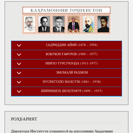
САДРИДДИН АЙНӢ (1878 – 1954)
БОБОҶОН ҒАФУРОВ (1909 – 1977)
МИРЗО ТУРСУНЗОДА (1911-1977)
ЭМОМАЛӢ РАҲМОН
НУСРАТУЛЛО МАХСУМ (1881 – 1938)
ШИРИНШОҲ ШОҲТЕМУР (1899 – 1937)
РОҲБАРИЯТ
Директори Институти хокшиносӣ ва агрохимияи Академияи