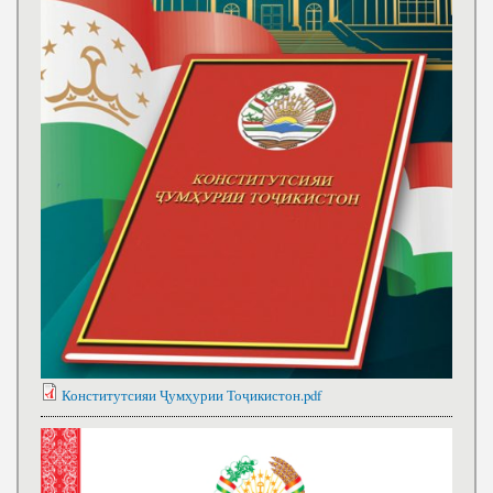
Конститутсияи Ҷумҳурии Тоҷикистон.pdf