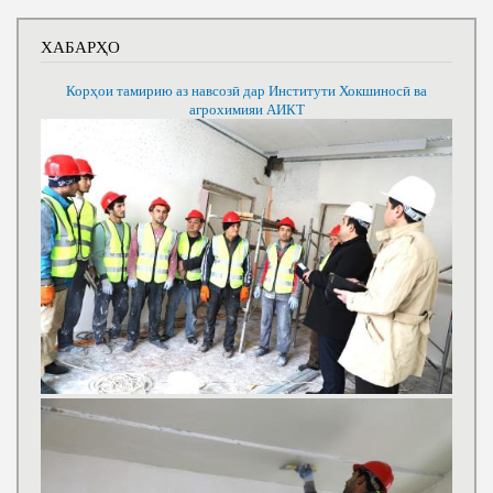
ХАБАРҲО
Корҳои тамирию аз навсозӣ дар Институти Хокшиносӣ ва
агрохимияи АИКТ