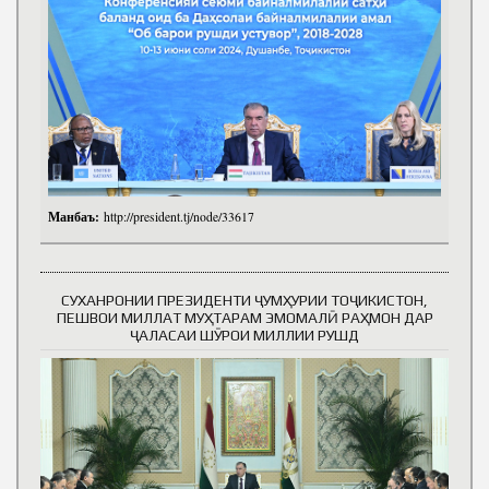
Манбаъ:
http://president.tj/node/33617
СУХАНРОНИИ ПРЕЗИДЕНТИ ҶУМҲУРИИ ТОҶИКИСТОН,
ПЕШВОИ МИЛЛАТ МУҲТАРАМ ЭМОМАЛӢ РАҲМОН ДАР
ҶАЛАСАИ ШӮРОИ МИЛЛИИ РУШД