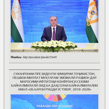
Манбаъ:
http://president.tj/node/33649
СУХАНРОНИИ ПРЕЗИДЕНТИ ҶУМҲУРИИ ТОҶИКИСТОН,
ПЕШВОИ МИЛЛАТ МУҲТАРАМ ЭМОМАЛӢ РАҲМОН ДАР
МАРОСИМИ ИФТИТОҲИ КОНФРОНСИ СЕЮМИ
БАЙНАЛМИЛАЛӢ ОИД БА ДАҲСОЛАИ БАЙНАЛМИЛАЛИИ
АМАЛ «ОБ БАРОИ РУШДИ УСТУВОР, 2018-2028»