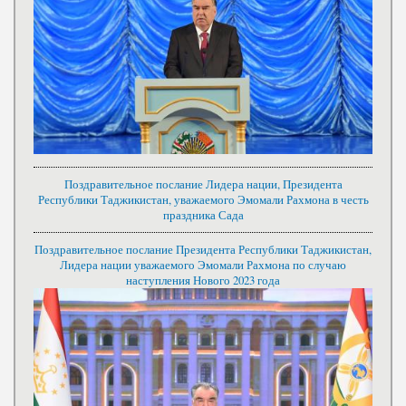
Поздравительное послание Лидера нации, Президента
Республики Таджикистан, уважаемого Эмомали Рахмона в честь
праздника Сада
Поздравительное послание Президента Республики Таджикистан,
Лидера нации уважаемого Эмомали Рахмона по случаю
наступления Нового 2023 года