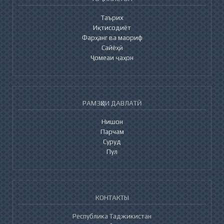
Таърих
Иқтисодиёт
Фарҳанг ва маориф
Сайёҳӣ
Ҷомеаи ҷаҳон
РАМЗҲОИ ДАВЛАТӢ
Нишон
Парчам
Суруд
Пул
КОНТАКТЫ
Республика Таджикистан