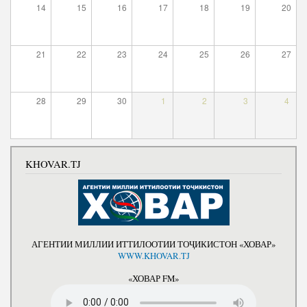
14
15
16
17
18
19
20
Полномочия
Структура Института
Биография
Руководители и сотрудники
21
22
23
24
25
26
27
Книги
История руководителей
Статьи
28
29
30
1
2
3
4
Пресс-центр
ПРЕЗИДЕНТ РЕСПУБЛИКИ ТАДЖИКИСТАН
KHOVAR.TJ
АГЕНТИИ МИЛЛИИ ИТТИЛООТИИ ТОҶИКИСТОН «ХОВАР»
WWW.KHOVAR.TJ
«ХОВАР FM»