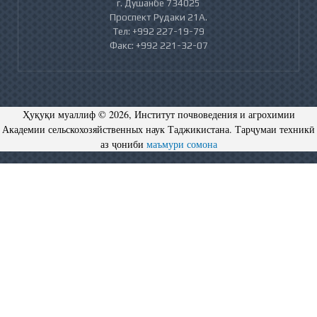
г. Душанбе 734025
Проспект Рудаки 21А.
Тел: +992 227-19-79
Факс: +992 221-32-07
Ҳуқуқи муаллиф © 2026, Институт почвоведения и агрохимии
Академии сельскохозяйственных наук Таджикистана. Тарҷумаи техникӣ
аз ҷониби
маъмури сомона