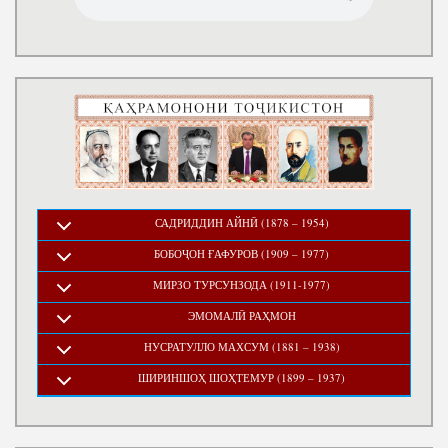
САДРИДДИН АЙНӢ (1878 – 1954)
БОБОҶОН ҒАФУРОВ (1909 – 1977)
МИРЗО ТУРСУНЗОДА (1911-1977)
ЭМОМАЛӢ РАҲМОН
НУСРАТУЛЛО МАХСУМ (1881 – 1938)
ШИРИНШОҲ ШОҲТЕМУР (1899 – 1937)