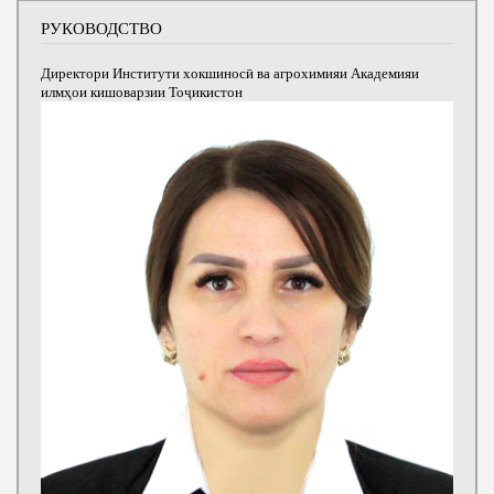
РУКОВОДСТВО
Директори Институти хокшиносӣ ва агрохимияи Академияи
илмҳои кишоварзии Тоҷикистон