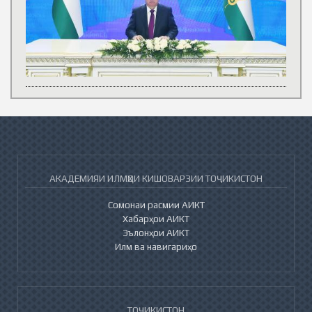
АКАДЕМИЯИ ИЛМҲОИ КИШОВАРЗИИ ТОҶИКИСТОН
Сомонаи расмии АИКТ
Хабарҳои АИКТ
Эълонҳои АИКТ
Илм ва навигариҳо
ТОҶИКИСТОН