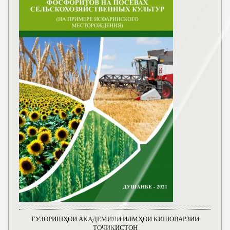
ГУЗОРИШҲОИ АКАДЕМИЯИ ИЛМҲОИ КИШОВАРЗИИ
ТОҶИКИСТОН