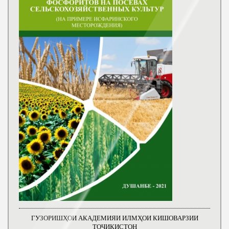
ГУЗОРИШҲОИ АКАДЕМИЯИ ИЛМҲОИ КИШОВАРЗИИ
ТОҶИКИСТОН