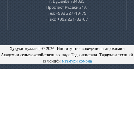
г. Душанбе 734025
Проспект Рудаки 21А.
Тел: +992 227-19-79
Факс: +992 221-32-07
Ҳуқуқи муаллиф © 2026, Институт почвоведения и агрохимии
Академии сельскохозяйственных наук Таджикистана. Тарҷумаи техникӣ
аз ҷониби
маъмури сомона