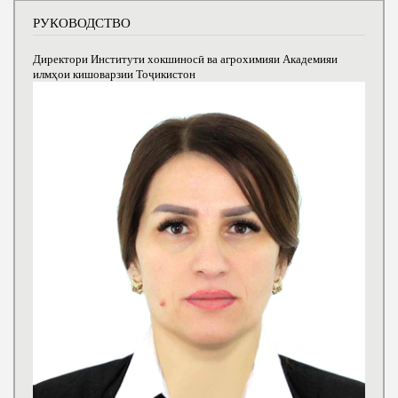
РУКОВОДСТВО
Директори Институти хокшиносӣ ва агрохимияи Академияи
илмҳои кишоварзии Тоҷикистон