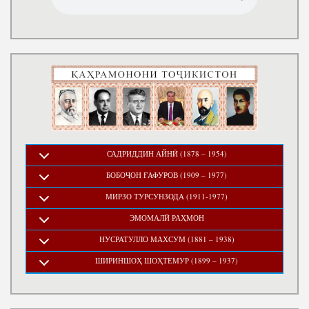
САДРИДДИН АЙНӢ (1878 – 1954)
БОБОҶОН ҒАФУРОВ (1909 – 1977)
МИРЗО ТУРСУНЗОДА (1911-1977)
ЭМОМАЛӢ РАҲМОН
НУСРАТУЛЛО МАХСУМ (1881 – 1938)
ШИРИНШОҲ ШОҲТЕМУР (1899 – 1937)