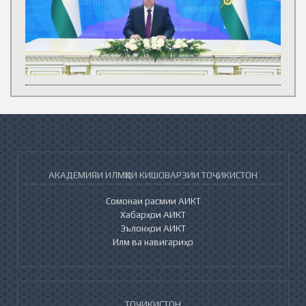
АКАДЕМИЯИ ИЛМҲОИ КИШОВАРЗИИ ТОҶИКИСТОН
Сомонаи расмии АИКТ
Хабарҳои АИКТ
Эълонҳои АИКТ
Илм ва навигариҳо
ТОҶИКИСТОН