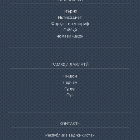
Таърих
Иқтисодиёт
Фарҳанг ва маориф
Сайёҳӣ
Ҷомеаи ҷаҳон
РАМЗҲОИ ДАВЛАТӢ
Нишон
Парчам
Суруд
Пул
КОНТАКТЫ
Республика Таджикистан