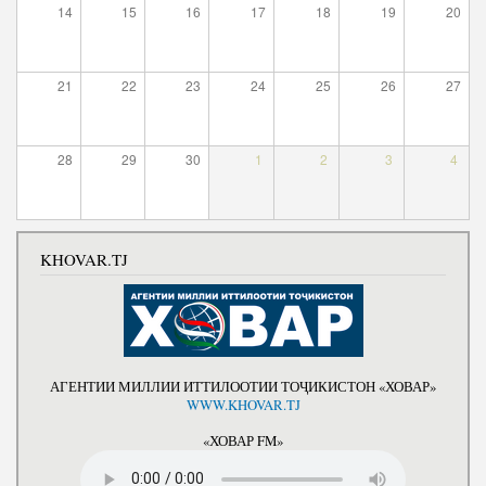
14
15
16
17
18
19
20
Полномочия
Структура Института
Биография
Руководители и сотрудники
21
22
23
24
25
26
27
Книги
История руководителей
Статьи
28
29
30
1
2
3
4
Пресс-центр
ПРЕЗИДЕНТ РЕСПУБЛИКИ ТАДЖИКИСТАН
KHOVAR.TJ
АГЕНТИИ МИЛЛИИ ИТТИЛООТИИ ТОҶИКИСТОН «ХОВАР»
WWW.KHOVAR.TJ
«ХОВАР FM»