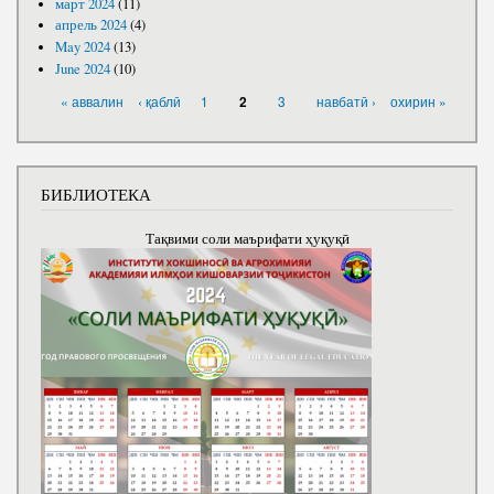
март 2024
(11)
апрель 2024
(4)
May 2024
(13)
June 2024
(10)
PAGES
« аввалин
‹ қаблӣ
1
3
навбатӣ ›
охирин »
2
БИБЛИОТЕКА
Тақвими соли маърифати ҳуқуқӣ