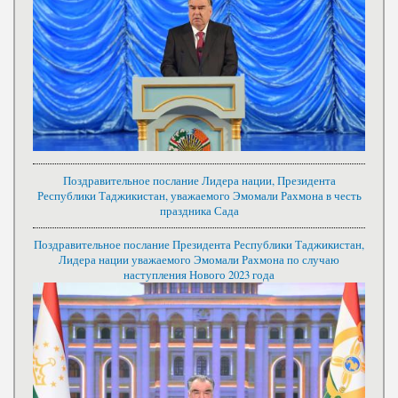
Поздравительное послание Лидера нации, Президента
Республики Таджикистан, уважаемого Эмомали Рахмона в честь
праздника Сада
Поздравительное послание Президента Республики Таджикистан,
Лидера нации уважаемого Эмомали Рахмона по случаю
наступления Нового 2023 года