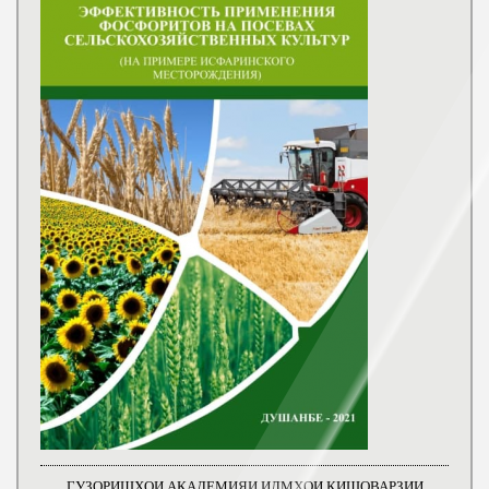
ГУЗОРИШҲОИ АКАДЕМИЯИ ИЛМҲОИ КИШОВАРЗИИ