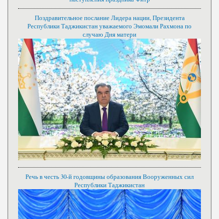
Поздравительное послание Лидера нации, Президента
Республики Таджикистан уважаемого Эмомали Рахмона по
случаю Дня матери
Речь в честь 30-й годовщины образования Вооруженных сил
Республики Таджикистан