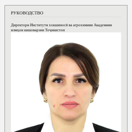
РУКОВОДСТВО
Директори Институти хокшиносӣ ва агрохимияи Академияи
илмҳои кишоварзии Тоҷикистон