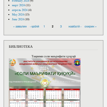
February 2024
(9)
март 2024
(11)
апрель 2024
(4)
May 2024
(13)
June 2024
(10)
PAGES
« аввалин
‹ қаблӣ
1
3
навбатӣ ›
охирин »
2
БИБЛИОТЕКА
Тақвими соли маърифати ҳуқуқӣ