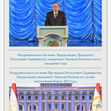
Поздравительное послание Лидера нации, Президента
Республики Таджикистан, уважаемого Эмомали Рахмона в честь
праздника Сада
Поздравительное послание Президента Республики Таджикистан,
Лидера нации уважаемого Эмомали Рахмона по случаю
наступления Нового 2023 года