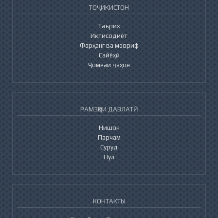
ТОҶИКИСТОН
Таърих
Иқтисодиёт
Фарҳанг ва маориф
Сайёҳӣ
Ҷомеаи ҷаҳон
РАМЗҲОИ ДАВЛАТӢ
Нишон
Парчам
Суруд
Пул
КОНТАКТЫ