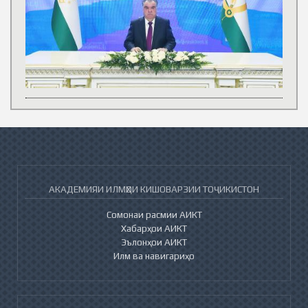
АКАДЕМИЯИ ИЛМҲОИ КИШОВАРЗИИ ТОҶИКИСТОН
Сомонаи расмии АИКТ
Хабарҳои АИКТ
Эълонҳои АИКТ
Илм ва навигариҳо