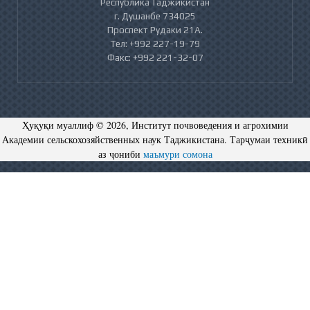
Республика Таджикистан
г. Душанбе 734025
Проспект Рудаки 21А.
Тел: +992 227-19-79
Факс: +992 221-32-07
Ҳуқуқи муаллиф © 2026, Институт почвоведения и агрохимии
Академии сельскохозяйственных наук Таджикистана. Тарҷумаи техникӣ
аз ҷониби
маъмури сомона