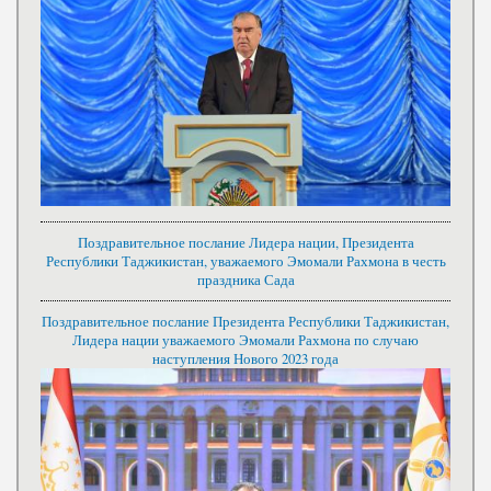
Поздравительное послание Лидера нации, Президента
Республики Таджикистан, уважаемого Эмомали Рахмона в честь
праздника Сада
Поздравительное послание Президента Республики Таджикистан,
Лидера нации уважаемого Эмомали Рахмона по случаю
наступления Нового 2023 года