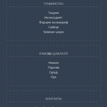
ТОҶИКИСТОН
Таърих
Иқтисодиёт
Фарҳанг ва маориф
Сайёҳӣ
Ҷомеаи ҷаҳон
РАМЗҲОИ ДАВЛАТӢ
Нишон
Парчам
Суруд
Пул
КОНТАКТЫ