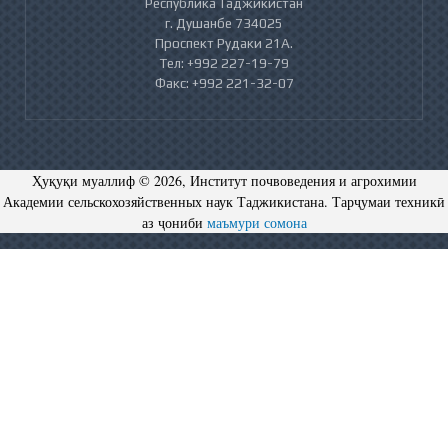
Республика Таджикистан
г. Душанбе 734025
Проспект Рудаки 21А.
Тел: +992 227-19-79
Факс: +992 221-32-07
Ҳуқуқи муаллиф © 2026, Институт почвоведения и агрохимии
Академии сельскохозяйственных наук Таджикистана. Тарҷумаи техникӣ
аз ҷониби
маъмури сомона