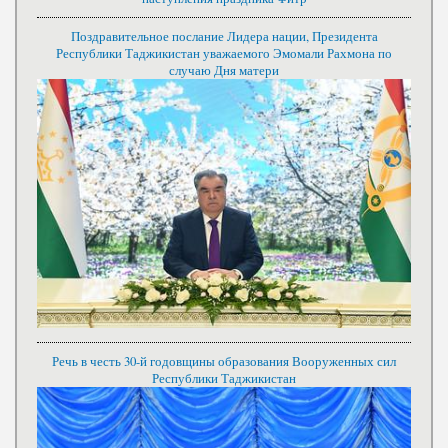
Поздравительное послание Лидера нации, Президента
Республики Таджикистан уважаемого Эмомали Рахмона по
случаю Дня матери
Речь в честь 30-й годовщины образования Вооруженных сил
Республики Таджикистан