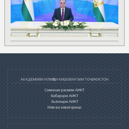
АКАДЕМИЯИ ИЛМҲОИ КИШОВАРЗИИ ТОҶИКИСТОН
Сомонаи расмии АИКТ
Хабарҳои АИКТ
Эълонҳои АИКТ
Илм ва навигариҳо