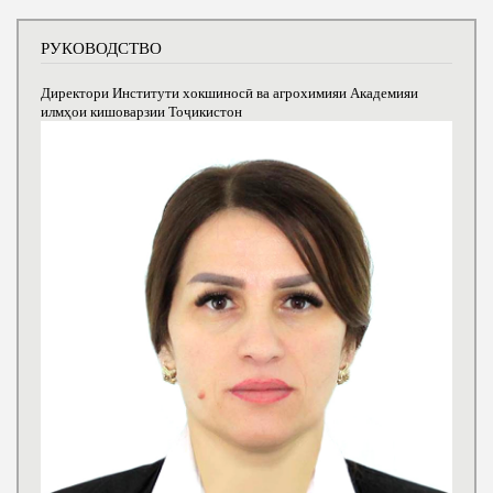
РУКОВОДСТВО
Директори Институти хокшиносӣ ва агрохимияи Академияи
илмҳои кишоварзии Тоҷикистон