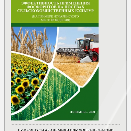
ГУЗОРИШҲОИ АКАДЕМИЯИ ИЛМҲОИ КИШОВАРЗИИ