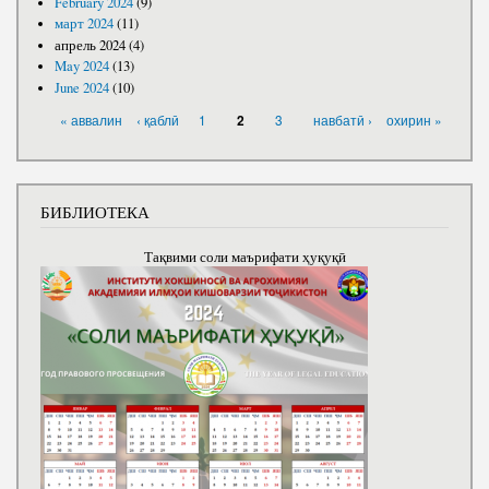
February 2024
(9)
март 2024
(11)
апрель 2024
(4)
May 2024
(13)
June 2024
(10)
PAGES
« аввалин
‹ қаблӣ
1
3
навбатӣ ›
охирин »
2
БИБЛИОТЕКА
Тақвими соли маърифати ҳуқуқӣ