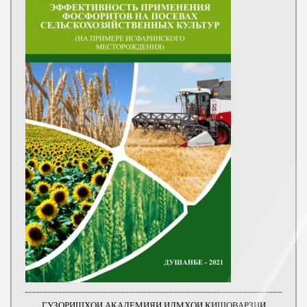
ГУЗОРИШҲОИ АКАДЕМИЯИ ИЛМҲОИ КИШОВАРЗИИ