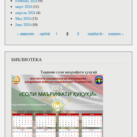
February 2024
(9)
март 2024
(11)
апрель 2024
(4)
May 2024
(13)
June 2024
(10)
PAGES
« аввалин
‹ қаблӣ
1
3
навбатӣ ›
охирин »
2
БИБЛИОТЕКА
Тақвими соли маърифати ҳуқуқӣ