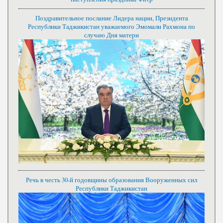
Поздравительное послание Лидера нации, Президента
Республики Таджикистан уважаемого Эмомали Рахмона по
случаю Дня матери
Речь в честь 30-й годовщины образования Вооруженных сил
Республики Таджикистан