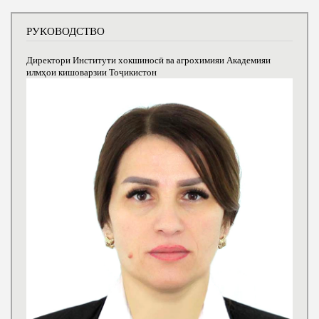
РУКОВОДСТВО
Директори Институти хокшиносӣ ва агрохимияи Академияи
илмҳои кишоварзии Тоҷикистон