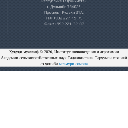
Республика Таджикистан
г. Душанбе 734025
Проспект Рудаки 21А.
Тел: +992 227-19-79
Факс: +992 221-32-07
Ҳуқуқи муаллиф © 2026, Институт почвоведения и агрохимии
Академии сельскохозяйственных наук Таджикистана. Тарҷумаи техникӣ
аз ҷониби
маъмури сомона