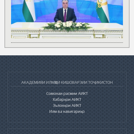
АКАДЕМИЯИ ИЛМҲОИ КИШОВАРЗИИ ТОҶИКИСТОН
Сомонаи расмии АИКТ
Хабарҳои АИКТ
Эълонҳои АИКТ
Илм ва навигариҳо