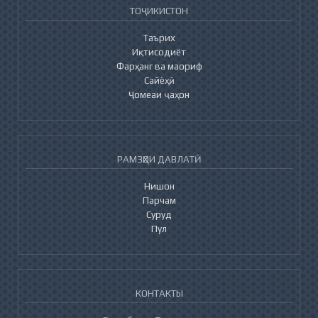
ТОҶИКИСТОН
Таърих
Иқтисодиёт
Фарҳанг ва маориф
Сайёҳӣ
Ҷомеаи ҷаҳон
РАМЗҲОИ ДАВЛАТӢ
Нишон
Парчам
Суруд
Пул
КОНТАКТЫ