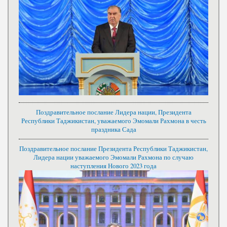
Поздравительное послание Лидера нации, Президента
Республики Таджикистан, уважаемого Эмомали Рахмона в честь
праздника Сада
Поздравительное послание Президента Республики Таджикистан,
Лидера нации уважаемого Эмомали Рахмона по случаю
наступления Нового 2023 года