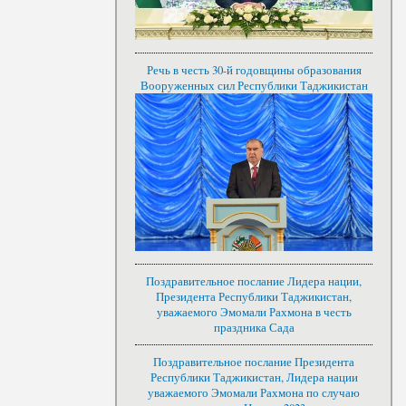
Речь в честь 30-й годовщины образования
Вооруженных сил Республики Таджикистан
Поздравительное послание Лидера нации,
Президента Республики Таджикистан,
уважаемого Эмомали Рахмона в честь
праздника Сада
Поздравительное послание Президента
Республики Таджикистан, Лидера нации
уважаемого Эмомали Рахмона по случаю