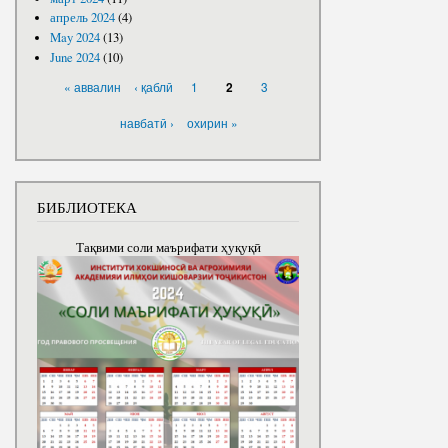
апрель 2024
(4)
May 2024
(13)
June 2024
(10)
PAGES
« аввалин
‹ қаблӣ
1
3
2
навбатӣ ›
охирин »
БИБЛИОТЕКА
Тақвими соли маърифати ҳуқуқӣ