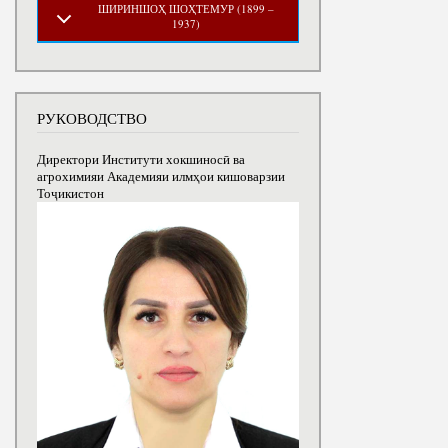
ШИРИНШОҲ ШОҲТЕМУР (1899 –
1937)
РУКОВОДСТВО
Директори Институти хокшиносӣ ва
агрохимияи Академияи илмҳои кишоварзии
Тоҷикистон