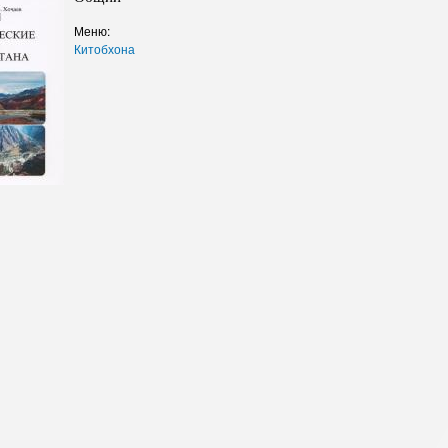
Структура
Директор Инст
Меню:
Структура Инст
Китобхона
Руководители и