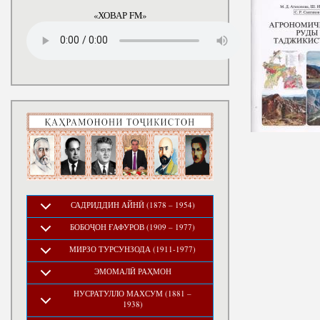
годы
«ХОВАР FM»
САДРИДДИН АЙНӢ (1878 – 1954)
БОБОҶОН ҒАФУРОВ (1909 – 1977)
МИРЗО ТУРСУНЗОДА (1911-1977)
ЭМОМАЛӢ РАҲМОН
НУСРАТУЛЛО МАХСУМ (1881 –
1938)