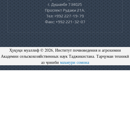
г. Душанбе 734025
Проспект Рудаки 21А.
Тел: +992 227-19-79
Факс: +992 221-32-07
Ҳуқуқи муаллиф © 2026, Институт почвоведения и агрохимии
Академии сельскохозяйственных наук Таджикистана. Тарҷумаи техникӣ
аз ҷониби
маъмури сомона