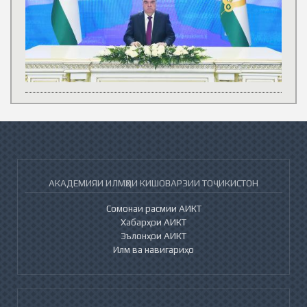
АКАДЕМИЯИ ИЛМҲОИ КИШОВАРЗИИ ТОҶИКИСТОН
Сомонаи расмии АИКТ
Хабарҳои АИКТ
Эълонҳои АИКТ
Илм ва навигариҳо