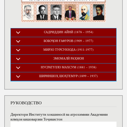
САДРИДДИН АЙНӢ (1878 – 1954)
БОБОҶОН ҒАФУРОВ (1909 – 1977)
МИРЗО ТУРСУНЗОДА (1911-1977)
ЭМОМАЛӢ РАҲМОН
НУСРАТУЛЛО МАХСУМ (1881 – 1938)
ШИРИНШОҲ ШОҲТЕМУР (1899 – 1937)
РУКОВОДСТВО
Директори Институти хокшиносӣ ва агрохимияи Академияи
илмҳои кишоварзии Тоҷикистон