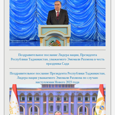
Поздравительное послание Лидера нации, Президента
Республики Таджикистан, уважаемого Эмомали Рахмона в честь
праздника Сада
Поздравительное послание Президента Республики Таджикистан,
Лидера нации уважаемого Эмомали Рахмона по случаю
наступления Нового 2023 года