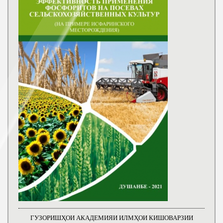
ГУЗОРИШҲОИ АКАДЕМИЯИ ИЛМҲОИ КИШОВАРЗИИ