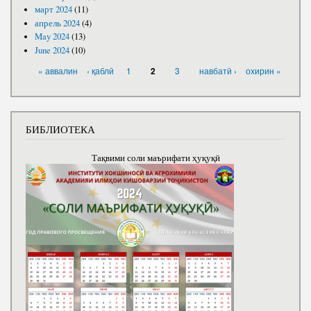
март 2024
(11)
апрель 2024
(4)
May 2024
(13)
June 2024
(10)
PAGES
« аввалин
‹ қаблӣ
1
3
навбатӣ ›
охирин »
2
БИБЛИОТЕКА
Тақвими соли маърифати ҳуқуқӣ