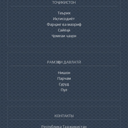
ТОҶИКИСТОН
Таърих
Иқтисодиёт
Фарҳанг ва маориф
Сайёҳӣ
Ҷомеаи ҷаҳон
РАМЗҲОИ ДАВЛАТӢ
Нишон
Парчам
Суруд
Пул
КОНТАКТЫ
Республика Таджикистан