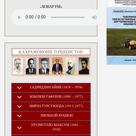
годы
«ХОВАР FM»
САДРИДДИН АЙНӢ (1878 – 1954)
БОБОҶОН ҒАФУРОВ (1909 – 1977)
МИРЗО ТУРСУНЗОДА (1911-1977)
ЭМОМАЛӢ РАҲМОН
НУСРАТУЛЛО МАХСУМ (1881 –
1938)