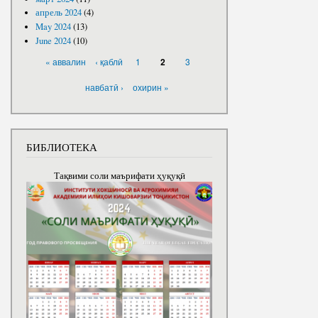
апрель 2024
(4)
May 2024
(13)
June 2024
(10)
PAGES
« аввалин
‹ қаблӣ
1
3
2
навбатӣ ›
охирин »
БИБЛИОТЕКА
Тақвими соли маърифати ҳуқуқӣ