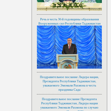
Речь в честь 30-й годовщины образования
Вооруженных сил Республики Таджикистан
Поздравительное послание Лидера нации,
Президента Республики Таджикистан,
уважаемого Эмомали Рахмона в честь
праздника Сада
Поздравительное послание Президента
Республики Таджикистан, Лидера нации
уважаемого Эмомали Рахмона по случаю