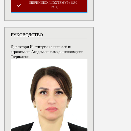
ШИРИНШОҲ ШОҲТЕМУР (1899 –
1937)
РУКОВОДСТВО
Директори Институти хокшиносӣ ва
агрохимияи Академияи илмҳои кишоварзии
Тоҷикистон