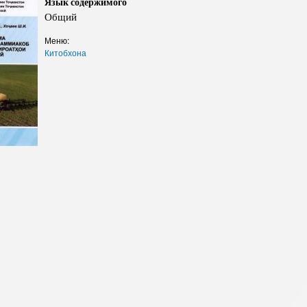
Язык содержимого
Структура
Директор Инст
Общий
Структура Инст
Меню:
Руководители и
Китобхона