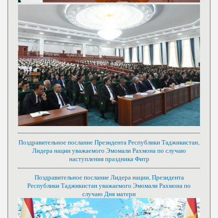
Поздравительное послание Президента Республики Таджикистан,
Лидера нации уважаемого Эмомали Рахмона по случаю
наступления праздника Фитр
Поздравительное послание Лидера нации, Президента
Республики Таджикистан уважаемого Эмомали Рахмона по
случаю Дня матери