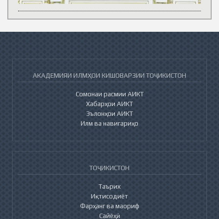
АКАДЕМИЯИ ИЛМҲОИ КИШОВАРЗИИ ТОҶИКИСТОН
Сомонаи расмии АИКТ
Хабарҳои АИКТ
Эълонҳои АИКТ
Илм ва навигариҳо
ТОҶИКИСТОН
Таърих
Иқтисодиёт
Фарҳанг ва маориф
Сайёҳӣ