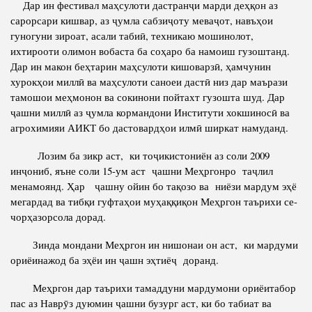
Дар ин фестивал маҳсулоти дастранҷи марди деҳқон аз
сарорсари кишвар, аз ҷумла сабзиҷоту меваҷот, навъҳои
Полномочия
Структура Института
гуногуни зироат, асали табиӣ, техникаю мошинолот,
Биография
Руководители и сотрудники
ихтирооти олимон вобаста ба соҳаро ба намоиш гузоштанд.
Дар ин макон беҳтарин маҳсулоти кишоварзӣ, ҳамчунин
Книги
История руководителей
хурокҳои миллӣ ва маҳсулоти саноеи дастӣ низ дар маърази
Статьи
тамошои меҳмонон ва сокинони пойтахт гузошта шуд. Дар
ҷашни миллӣ аз ҷумла кормандони Институти хокшиносӣ ва
Пресс-центр
агрохимияи АИКТ бо дастовардҳои илмӣ ширкат намуданд.
Лозим ба зикр аст, ки тоҷикистониён аз соли 2009
ПРЕЗИДЕНТ РЕСПУБЛИКИ ТАДЖИКИСТАН
инҷониб, яъне соли 15-ум аст ҷашни Меҳргонро таҷлил
менамоянд. Ҳар ҷашну ойин бо тақозо ва ниёзи мардум эҳё
мегардад ва тибқи гуфтаҳои муҳаққиқон Меҳргон таърихи се-
чорҳазорсола дорад.
Зинда мондани Меҳргон ин нишонаи он аст, ки мардуми
ориёинажод ба эҳёи ин ҷашн эҳтиёҷ доранд.
Меҳргон дар таърихи тамаддуни мардумони ориёитабор
пас аз Наврӯз дуюмин ҷашни бузург аст, ки бо табиат ва