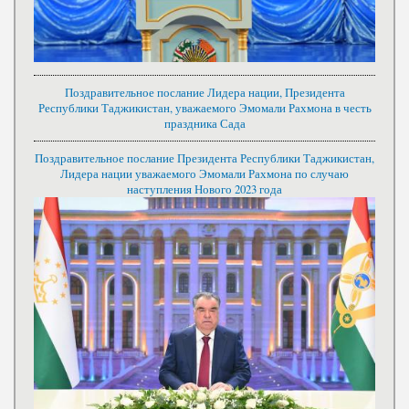
Поздравительное послание Лидера нации, Президента
Республики Таджикистан, уважаемого Эмомали Рахмона в честь
праздника Сада
Поздравительное послание Президента Республики Таджикистан,
Лидера нации уважаемого Эмомали Рахмона по случаю
наступления Нового 2023 года