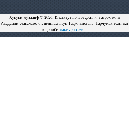
Ҳуқуқи муаллиф © 2026, Институт почвоведения и агрохимии
Академии сельскохозяйственных наук Таджикистана. Тарҷумаи техникӣ
аз ҷониби
маъмури сомона