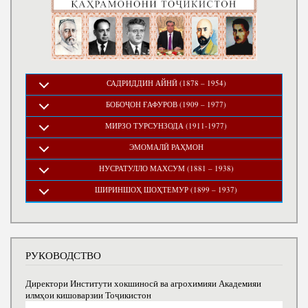
САДРИДДИН АЙНӢ (1878 – 1954)
БОБОҶОН ҒАФУРОВ (1909 – 1977)
МИРЗО ТУРСУНЗОДА (1911-1977)
ЭМОМАЛӢ РАҲМОН
НУСРАТУЛЛО МАХСУМ (1881 – 1938)
ШИРИНШОҲ ШОҲТЕМУР (1899 – 1937)
РУКОВОДСТВО
Директори Институти хокшиносӣ ва агрохимияи Академияи
илмҳои кишоварзии Тоҷикистон