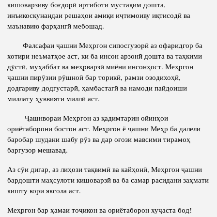
кишоварзиву боғдорӣ иртиботи мустақим дошта,
инъикоскунандаи решаҳои амиқи иҷтимоиву иқтисодӣ ва
маънавию фарҳангӣ мебошад.
Фалсафаи ҷашни Меҳргон сипосгузорӣ аз офаридгор ба
хотири неъматҳое аст, ки ба инсон арзонӣ дошта ва таҳкими
дӯстӣ, муҳаббат ва меҳрварзӣ миёни инсонҳост. Меҳргон
ҷашни пирӯзии рӯшноӣ бар торикӣ, рамзи озодихоҳӣ,
додгариву додгустарӣ, ҳамбастагӣ ва намоди пайдоиши
миллату ҳуввияти миллӣ аст.
Ҷашнвораи Меҳргон аз қадимтарин ойинҳои
ориётаборони бостон аст. Меҳргон ё ҷашни Меҳр ба далели
баробар шудани шабу рӯз ва дар оғози мавсими тирамоҳ
баргузор мешавад.
Аз сӯи дигар, аз лиҳози тақвимӣ ва кайҳонӣ, Меҳргон ҷашни
бардошти маҳсулоти кишоварзӣ ва ба самар расидани заҳмати
кишту кори яксола аст.
Меҳргон бар ҳамаи тоҷикон ва ориётаборон хуҷаста бод!