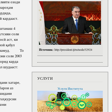
лияти озоди
 фароҳам
ардида,
ӣ кардааст.
оштанаш 4
тутсияи соли
сӣ аст, ки
моӣ қабул
Источник:
http://president.tj/ru/node/32924
л менамуд. То
юни соли 2003
ворид карда
ил шудааст:
УСЛУГИ
дани хатаре,
барои аз
Услуги Института
хшидани
 таҳкурсии
кони