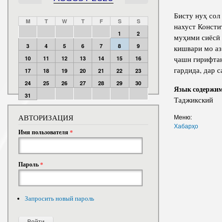
Бисту нуҳ сол
M
T
W
T
F
S
S
нахуст Консти
1
2
муҳими сиёсӣ 
3
4
5
6
7
8
9
кишвари мо аз
ҷашн гирифтан
10
11
12
13
14
15
16
гардида, дар 
17
18
19
20
21
22
23
24
25
26
27
28
29
30
Язык содержи
31
Таджикский
АВТОРИЗАЦИЯ
Меню:
Хабарҳо
Имя пользователя
*
Пароль
*
Запросить новый пароль