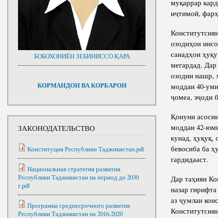
муқаррар кард
иҷтимоӣ, фарҳ
Конститутсия
озодиҳои инсо
санадҳои ҳуқу
БОБОХОНИЁН ЗЕБИНИССО ҚАРА
мегардад. Дар
озодии нашр, 
КОРМАНДОН ВА КОРБАРОН
моддаи 40-уми
ҷомеа, эҷоди 
Қонуни асосии
моддаи 42-юми
ЗАКОНОДАТЕЛЬСТВО
кунад, ҳуқуқ,
бевосиба ба ҳ
Конституция Республики Таджикистан.pdf
гардидааст.
Национальная стратегия развития
Республики Таджикистан на период до 2030
Дар таҳияи Ко
г.pdf
назар гирифта
аз ҷумлаи кон
Программа среднесрочного развития
Конститутсияи
Республики Таджикистан на 2016-2020