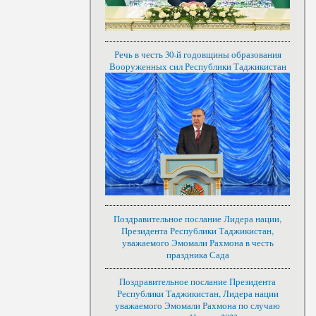
Речь в честь 30-й годовщины образования
Вооруженных сил Республики Таджикистан
Поздравительное послание Лидера нации,
Президента Республики Таджикистан,
уважаемого Эмомали Рахмона в честь
праздника Сада
Поздравительное послание Президента
Республики Таджикистан, Лидера нации
уважаемого Эмомали Рахмона по случаю