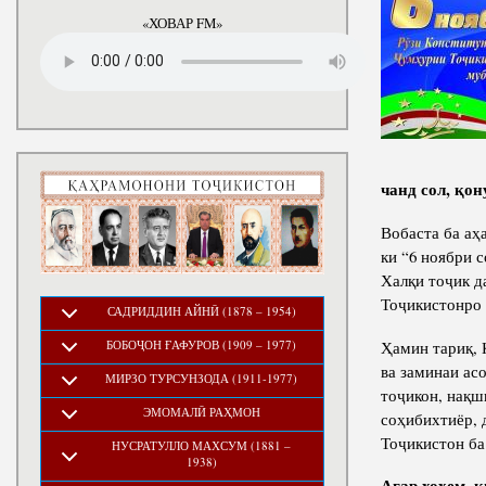
годы
«ХОВАР FM»
чанд сол, қо
Вобаста ба аҳ
ки “6 ноябри 
Халқи тоҷик д
Тоҷикистонро 
САДРИДДИН АЙНӢ (1878 – 1954)
Ҳамин тариқ,
БОБОҶОН ҒАФУРОВ (1909 – 1977)
ва заминаи ас
МИРЗО ТУРСУНЗОДА (1911-1977)
тоҷикон, нақш
ЭМОМАЛӢ РАҲМОН
соҳибихтиёр, 
Тоҷикистон ба
НУСРАТУЛЛО МАХСУМ (1881 –
1938)
Агар хоҳем, 