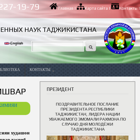
 227-19-79
Главная
|
Карта сайта
|
Контакты
|
ВЕННЫХ НАУК ТАДЖИКИСТАНА
English
БЛИОТЕКА
КОНТАКТЫ
Вакансии
КИШВАР
ПРЕЗИДЕНТ
ПОЗДРАВИТЕЛЬНОЕ ПОСЛАНИЕ
ОХИМИЯИ
ПРЕЗИДЕНТА РЕСПУБЛИКИ
ТАДЖИКИСТАН, ЛИДЕРА НАЦИИ
УВАЖАЕМОГО ЭМОМАЛИ РАХМОНА ПО
СЛУЧАЮ ДНЯ МОЛОДЁЖИ
ТАДЖИКИСТАНА
тсияи худашон
швар тасвиб