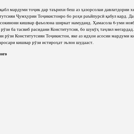
 қабл мардуми тоҷик дар таърихи беш аз ҳазорсолаи давлатдории 
тутсияи Ҷумҳурии Тоҷикистонро бо роҳи раъйпурсӣ қабул кард. Да
сокинони кишвар фаъолона ширкат намуданд. Ҳамасола 6-уми ноя
 рӯзи ба тасвиб расидани Конститутсия, бо шукӯҳ таҷлил мегардад.
и рӯзи Конститутсияи Тоҷикистон, яке аз идҳои асосии мардуми 
саросари кишвар рӯзи истироҳат эълон шудааст.
мого