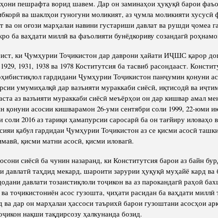
ҳони пешрафта ворид шавем. Дар он заминаҳои ҳуқуқӣ барои фаъо
ибкорӣ ва шаклҳои гуногуни моликият, аз ҷумла моликияти хусусӣ
т ва он оғози марҳалаи навини густариши давлат ва рушди ҷомеа г
ро ба ваҳдати миллӣ ва фаъолияти бунёдкориву созандагӣ роҳнамо
рист, ки Ҷумҳурии Тоҷикистон дар даврони ҳайати ИҶШС қарор д
1929, 1931, 1938 ва 1978 Коститутсия ба тасвиб расондааст. Консти
соҳибистиқлол гардидани Ҷумҳурии Тоҷикистон панҷумин қонуни асо
рсии умумиҳалқӣ дар вазъияти мураккаби сиёсӣ, иқтисодӣ ва иҷти
баста аз вазъияти мураккаби сиёсӣ меъёрҳои он дар кишвар ама
ин қонуни асосии кишварамон 26-уми сентябри соли 1999, 22-юми и
и соли 2016 аз тариқи ҳамапурсии саросарӣ ба он тағйиру иловаҳо 
сияи қабул гардидаи Ҷумҳурии Тоҷикистон аз се қисми асосӣ ташк
мавӣ, қисми матни асосӣ, қисми иловагӣ.
осони сиёсӣ ба чунин назаранд, ки Конститутсия барои аз байн бур
ли давлатӣ таҳдид мекард, шароити зарурии ҳуқуқӣ муҳайё кард ва 
додани давлати тозаистиқлоли тоҷикон ва аз парокандагӣ раҳоӣ ба
 ва тоҷикистониён асос гузошта, ҷиҳати расидан ба ваҳдати миллӣ
д ва дар он марҳалаи ҳассоси таърихӣ барои гузоштани асосҳои ар
оҷикон нақши тақдирсозу ҳалкунанда бозид.