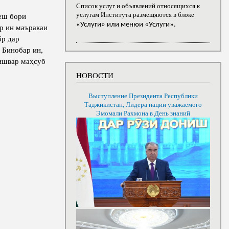
Список услуг и объявлений относящихся к
услугам Института размещяются в блоке
хеш бори
«Услуги» или менюи «Услуги».
р ин маъракаи
бр дар
 Бинобар ин,
кишвар маҳсуб
НОВОСТИ
Выступление Президента Республики
Таджикистан, Лидера нации уважаемого
Эмомали Рахмона в День знаний