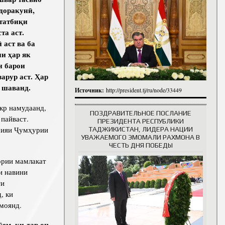
итута
идоракунӣ,
татбиқи
итута
та аст.
 сотрудники
История руководителей
 аст ва ба
и ҳар як
н барои
арур аст. Ҳар
а шаванд.
Источник:
http://president.tj/ru/node/33449
кр намудаанд,
ПОЗДРАВИТЕЛЬНОЕ ПОСЛАНИЕ
 пайваст.
ПРЕЗИДЕНТА РЕСПУБЛИКИ
тсияи Ҷумҳурии
ТАДЖИКИСТАН, ЛИДЕРА НАЦИИ
УВАЖАЕМОГО ЭМОМАЛИ РАХМОНА В
ЧЕСТЬ ДНЯ ПОБЕДЫ
ории мамлакат
и навини
ти
, ки
моянд.
ем, ки дар он