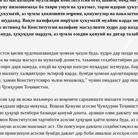
нуну низомномаҳо ба таври умум ва ҳукумат, тарзи идораи ҳуку
ҳукуматӣ, аз ҷумла ҳокимияти иҷроия, қонунгузор ва ваколатхо
 шудаанд. Вақте вазифаҳои нирӯҳои ҳукуматӣ муайян карда м
о истинод ба Конститутсия вазифаву масъулияти худро дар назд
амуда, ҳуқуқҳои мардум, аз ҷумла озодии қонунӣ ва дигар тала
стон қисми ҷудонашавандаи ҷомеаи ҷаҳон буда, худро дар назди н
ра ва оянда масъул ва муваззаф дониста, таъмини соҳибихтиёрии да
онро дарк намуда, озодӣ ва ҳуқуқи шахсро муқаддас шумурда, ба
 миллату халқиятҳоро эътироф карда, бунёди ҷомеаи адолатпарвар
а, ҳамин Конститутсияро эълон менамояд,” чунин омадааст дар пе
и Ҷумҳурии Тоҷикистон.
сия ҳар як вожа маъниеро аз воқеияти сарнавишти миллати тоҷик д
амудааш ифода мекунад. Воқеан Қонуни асосии Ҷумҳурии Тоҷикис
ю ҳуқуқӣ эътибори баланди қонунӣ дошта, арзиши олии давлату м
мон Конститутсия тартиботи асосии ҳуқуқии ҳаёти ҷомеа буда, аз 
онуни асосии мамлакат аст. Он поягузори давлати соҳибистиқлол в
маи принсипҳои асосии бунёди давлат дар боби аввалаш асосҳои со