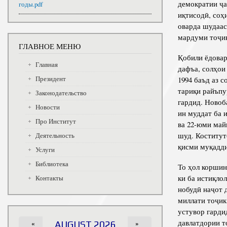
демократии ҷа
годы.pdf
иқтисодӣ, соҳ
оварда шудаас
мардуми тоҷик
ГЛАВНОЕ МЕНЮ
Қобили ёдова
Главная
дафъа, солҳои 
Президент
1994 баъд аз 
тариқи райъпу
Законодательство
гардид. Ново
Новости
ин муддат ба 
Про Институт
ва 22-юми май
шуд. Коститут
Деятельность
қисми муқадди
Услуги
Библиотека
То ҳол коршин
ки ба истиқло
Контакты
нобудӣ наҷот 
миллати тоҷик
устувор гарди
давлатдории т
«
AUGUST 2026
»