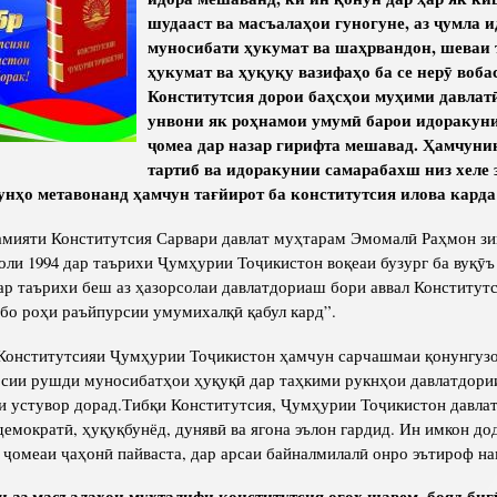
Структура
Директор Инст
шудааст ва масъалаҳои гуногуне, аз ҷумла 
муносибати ҳукумат ва шаҳрвандон, шеваи 
Структура Инст
ҳукумат ва ҳуқуқу вазифаҳо ба се нерӯ вобас
Руководители и
Конститутсия дорои баҳсҳои муҳими давлатӣ
унвони як роҳнамои умумӣ барои идоракуни
ҷомеа дар назар гирифта мешавад. Ҳамчуни
тартиб ва идоракунии самарабахш низ хеле з
нунҳо метавонанд ҳамчун тағйирот ба конститутсия илова кард
амияти Конститутсия Сарвари давлат муҳтарам Эмомалӣ Раҳмон зи
соли 1994 дар таърихи Ҷумҳурии Тоҷикистон воқеаи бузург ба вуқӯъ
ар таърихи беш аз ҳазорсолаи давлатдориаш бори аввал Конститу
бо роҳи раъйпурсии умумихалқӣ қабул кард”.
 Конститутсияи Ҷумҳурии Тоҷикистон ҳамчун сарчашмаи қонунгуз
осии рушди муносибатҳои ҳуқуқӣ дар таҳкими рукнҳои давлатдори
и устувор дорад.Тибқи Конститутсия, Ҷумҳурии Тоҷикистон давла
демократӣ, ҳуқуқбунёд, дунявӣ ва ягона эълон гардид. Ин имкон дод
 ҷомеаи ҷаҳонӣ пайваста, дар арсаи байналмилалӣ онро эътироф на
ки аз масъалаҳои мухталифи конститутсия огоҳ шавем, бояд бигӯ