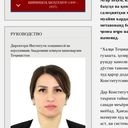
ШИРИНШОҲ ШОҲТЕМУР (1899 –
баҳсҳо ва қо
1937)
салоҳиятҳои 
муайян карда
метавонанд б
ҷомеа иҷро н
РУКОВОДСТВО
намоянд.
Директори Институти хокшиносӣ ва
“Халқи Тоҷики
агрохимияи Академияи илмҳои кишоварзии
гузашта, ҳози
Тоҷикистон
рушду камоли 
дӯстии тамоми
худ қарор дод
Конститутсия
Дар Конститут
таърихи тайн
санади меъёри
меёбад. Ҳамза
мазмуни худ қ
аст, ки систе