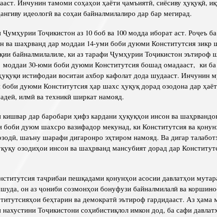
ааст. Инчунин тамоми соҳаҳои ҳаёти ҷамъиятӣ, сиёсиву ҳуқуқӣ, и
ангиву идеологӣ ва соҳаи байналмилалиро дар бар мегирад.
и Ҷумҳурии
Тоҷикистон аз 10 боб ва 100 модда иборат аст. Роҷеъ б
н ва шаҳрванд дар моддаи 14-уми боби дуюми Конститутсия зикр ш
қии байналмилалиле, ки аз тарафи Ҷумҳурии Тоҷикистон эътироф 
 моддаи 30-юми боби дуюми Конститутсия бошад омадааст, ки ба
ҳуқуқи истифодаи воситаи ахбор кафолат дода шудааст. Инчунин 
 боби дуюми Конститутсия ҳар шахс ҳуқуқ дорад озодона дар ҳаё
бадеӣ, илмӣ ва техникӣ ширкат намояд.
 кишвар дар баробари ҳифз кардани ҳуқуқҳои инсон ва шаҳрвандо
 боби дуюм шахсро вазифадор мекунад, ки Конститутсия ва қонун
 озодӣ, шаъну шарафи дигаронро эҳтиром намояд. Ва дигар талабот
уқуқу озодиҳои инсон ва шаҳрванд мансубият дорад дар Конститут
нститутсия таҷрибаи пешқадами қонунҳои асосии давлатҳои мутар
 шуда, он аз ҷониби созмонҳои бонуфузи байналмилалӣ ва коршин
ститутсияҳои беҳтарин ва демократӣ эътироф гардидааст. Аз ҳама 
 нахустини Тоҷикистони соҳибистиқлол имкон дод, ба сафи давлат