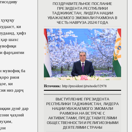
қтисодиву
ПОЗДРАВИТЕЛЬНОЕ ПОСЛАНИЕ
ПРЕЗИДЕНТА РЕСПУБЛИКИ
ТАДЖИКИСТАН, ЛИДЕРА НАЦИИ
УВАЖАЕМОГО ЭМОМАЛИ РАХМОНА В
а ҳуқуқу
ЧЕСТЬ НАВРУЗА 2024 ГОДА
удааст, ки
шудаанд, ҳифз
 ҳар шахс
мувофиқи
ти фарҳангии
н мувофиқ ба
ҳоро риоя
ҳое, ки
Источник:
http://president.tj/ru/node/32978
сия низ дарҷ
ВЫСТУПЛЕНИЕ ПРЕЗИДЕНТА
РЕСПУБЛИКИ ТАДЖИКИСТАН, ЛИДЕРА
аққии дунё дар
НАЦИИ УВАЖАЕМОГО ЭМОМАЛИ
РАХМОНА НА ВСТРЕЧЕ С
осони ҷаҳонӣ
АКТИВИСТАМИ, ПРЕДСТАВИТЕЛЯМИ
муҳим,
ОБЩЕСТВЕННОСТИ И РЕЛИГИОЗНЫМИ
ҳои
ДЕЯТЕЛЯМИ СТРАНЫ