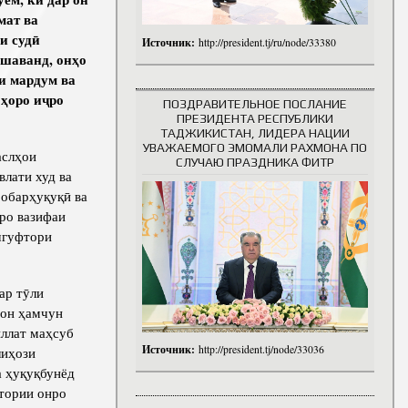
мат ва
и судӣ
Источник:
http://president.tj/ru/node/33380
ешаванд, онҳо
и мардум ва
бҳоро иҷро
ПОЗДРАВИТЕЛЬНОЕ ПОСЛАНИЕ
ПРЕЗИДЕНТА РЕСПУБЛИКИ
ТАДЖИКИСТАН, ЛИДЕРА НАЦИИ
УВАЖАЕМОГО ЭМОМАЛИ РАХМОНА ПО
аслҳои
СЛУЧАЮ ПРАЗДНИКА ФИТР
влати худ ва
робарҳуқуқӣ ва
ро вазифаи
шгуфтори
ар тӯли
тон ҳамчун
иллат маҳсуб
Источник:
http://president.tj/node/33036
лиҳози
а ҳуқуқбунёд
хтории онро