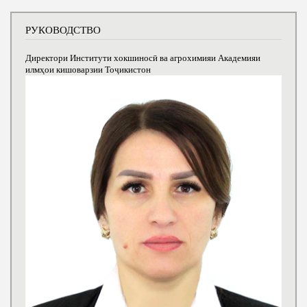
РУКОВОДСТВО
Директори Институти хокшиносӣ ва агрохимияи Академияи
илмҳои кишоварзии Тоҷикистон