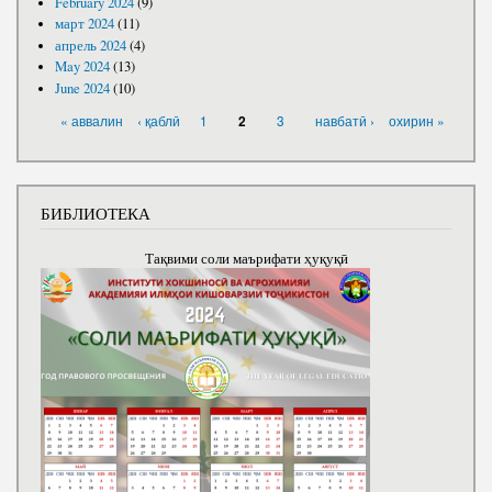
February 2024
(9)
март 2024
(11)
апрель 2024
(4)
May 2024
(13)
June 2024
(10)
PAGES
« аввалин
‹ қаблӣ
1
3
навбатӣ ›
охирин »
2
БИБЛИОТЕКА
Тақвими соли маърифати ҳуқуқӣ