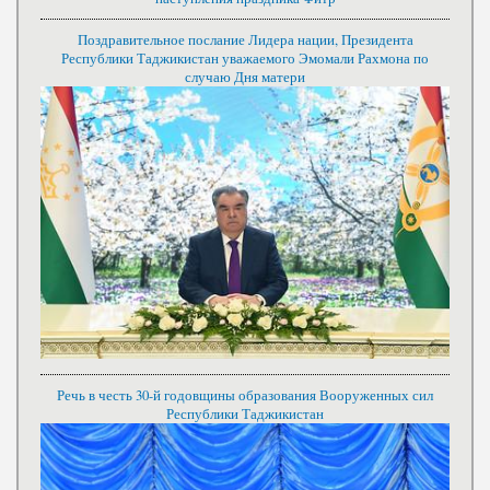
Поздравительное послание Лидера нации, Президента
Республики Таджикистан уважаемого Эмомали Рахмона по
случаю Дня матери
Речь в честь 30-й годовщины образования Вооруженных сил
Республики Таджикистан