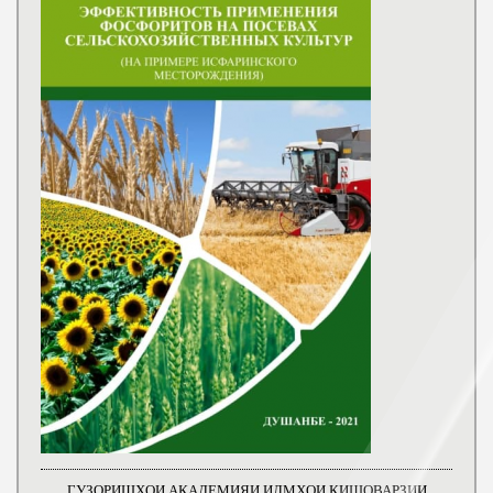
ГУЗОРИШҲОИ АКАДЕМИЯИ ИЛМҲОИ КИШОВАРЗИИ