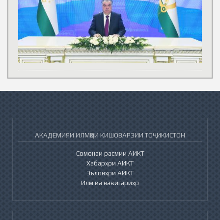
АКАДЕМИЯИ ИЛМҲОИ КИШОВАРЗИИ ТОҶИКИСТОН
Сомонаи расмии АИКТ
Хабарҳои АИКТ
Эълонҳои АИКТ
Илм ва навигариҳо