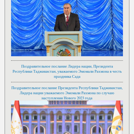
Поздравительное послание Лидера нации, Президента
Республики Таджикистан, уважаемого Эмомали Рахмона в честь
праздника Сада
Поздравительное послание Президента Республики Таджикистан,
Лидера нации уважаемого Эмомали Рахмона по случаю
наступления Нового 2023 года