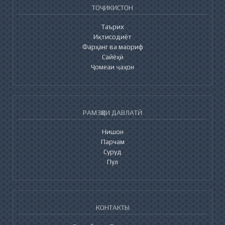
ТОҶИКИСТОН
Таърих
Иқтисодиёт
Фарҳанг ва маориф
Сайёҳӣ
Ҷомеаи ҷаҳон
РАМЗҲОИ ДАВЛАТӢ
Нишон
Парчам
Суруд
Пул
КОНТАКТЫ