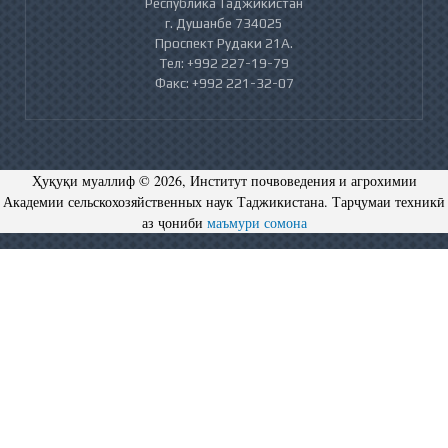
Республика Таджикистан
г. Душанбе 734025
Проспект Рудаки 21А.
Тел: +992 227-19-79
Факс: +992 221-32-07
Ҳуқуқи муаллиф © 2026, Институт почвоведения и агрохимии
Академии сельскохозяйственных наук Таджикистана. Тарҷумаи техникӣ
аз ҷониби
маъмури сомона