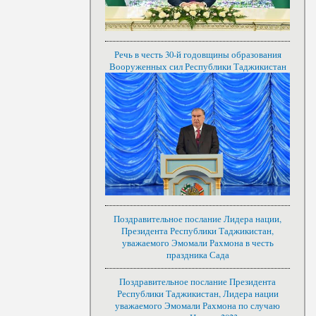
Речь в честь 30-й годовщины образования
Вооруженных сил Республики Таджикистан
Поздравительное послание Лидера нации,
Президента Республики Таджикистан,
уважаемого Эмомали Рахмона в честь
праздника Сада
Поздравительное послание Президента
Республики Таджикистан, Лидера нации
уважаемого Эмомали Рахмона по случаю