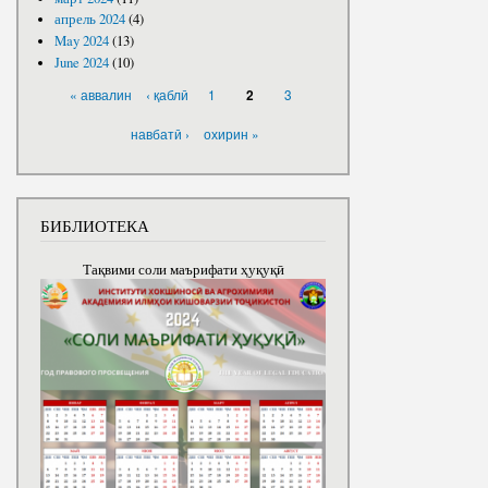
апрель 2024
(4)
May 2024
(13)
June 2024
(10)
PAGES
« аввалин
‹ қаблӣ
1
3
2
навбатӣ ›
охирин »
БИБЛИОТЕКА
Тақвими соли маърифати ҳуқуқӣ