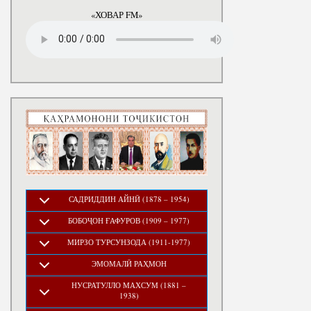
годы
«ХОВАР FM»
САДРИДДИН АЙНӢ (1878 – 1954)
БОБОҶОН ҒАФУРОВ (1909 – 1977)
МИРЗО ТУРСУНЗОДА (1911-1977)
ЭМОМАЛӢ РАҲМОН
НУСРАТУЛЛО МАХСУМ (1881 –
1938)