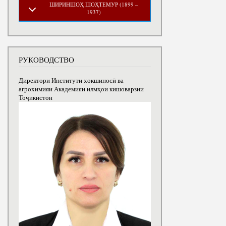
ШИРИНШОҲ ШОҲТЕМУР (1899 –
1937)
РУКОВОДСТВО
Директори Институти хокшиносӣ ва
агрохимияи Академияи илмҳои кишоварзии
Тоҷикистон