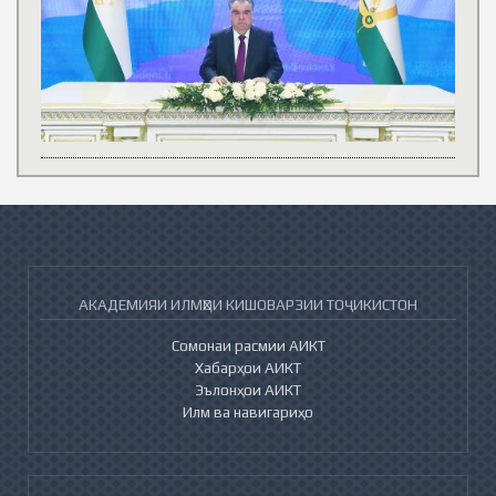
АКАДЕМИЯИ ИЛМҲОИ КИШОВАРЗИИ ТОҶИКИСТОН
Сомонаи расмии АИКТ
Хабарҳои АИКТ
Эълонҳои АИКТ
Илм ва навигариҳо