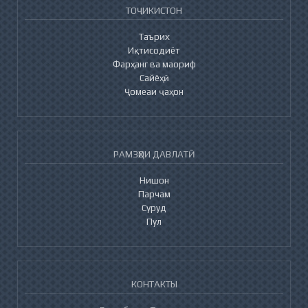
ТОҶИКИСТОН
Таърих
Иқтисодиёт
Фарҳанг ва маориф
Сайёҳӣ
Ҷомеаи ҷаҳон
РАМЗҲОИ ДАВЛАТӢ
Нишон
Парчам
Суруд
Пул
КОНТАКТЫ