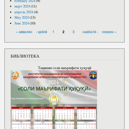
February 2024
(9)
март 2024
(11)
апрель 2024
(4)
May 2024
(13)
June 2024
(10)
PAGES
« аввалин
‹ қаблӣ
1
3
навбатӣ ›
охирин »
2
БИБЛИОТЕКА
Тақвими соли маърифати ҳуқуқӣ