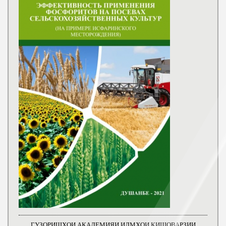
ГУЗОРИШҲОИ АКАДЕМИЯИ ИЛМҲОИ КИШОВАРЗИИ