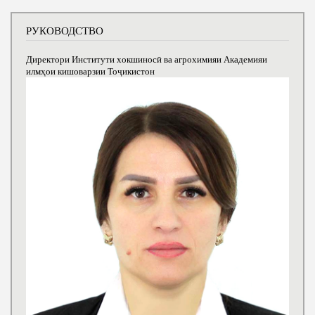
РУКОВОДСТВО
Директори Институти хокшиносӣ ва агрохимияи Академияи
илмҳои кишоварзии Тоҷикистон