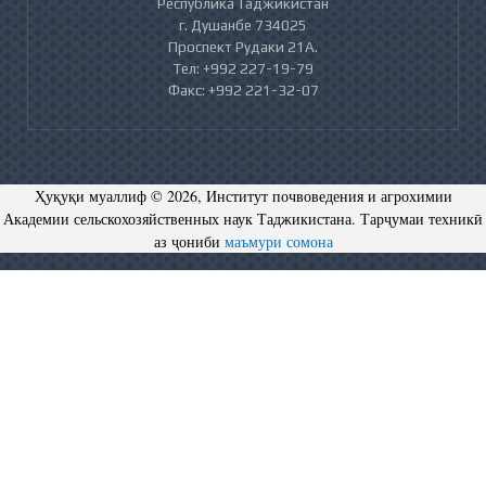
Республика Таджикистан
г. Душанбе 734025
Проспект Рудаки 21А.
Тел: +992 227-19-79
Факс: +992 221-32-07
Ҳуқуқи муаллиф © 2026, Институт почвоведения и агрохимии
Академии сельскохозяйственных наук Таджикистана. Тарҷумаи техникӣ
аз ҷониби
маъмури сомона