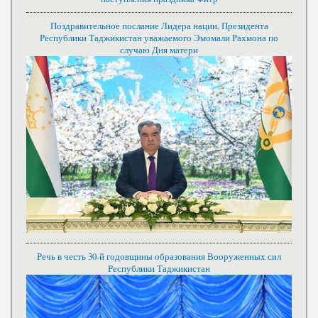
Поздравительное послание Лидера нации, Президента
Республики Таджикистан уважаемого Эмомали Рахмона по
случаю Дня матери
Речь в честь 30-й годовщины образования Вооруженных сил
Республики Таджикистан