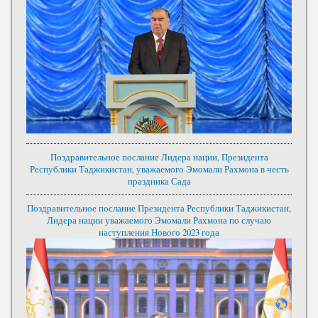
Поздравительное послание Лидера нации, Президента
Республики Таджикистан, уважаемого Эмомали Рахмона в честь
праздника Сада
Поздравительное послание Президента Республики Таджикистан,
Лидера нации уважаемого Эмомали Рахмона по случаю
наступления Нового 2023 года